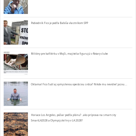
Podvodník Fico je podľa Babiša vlastníkom SPP
Milióny pre kafilérku v Mojši, majitelia figurujú v Rotary clube
Oklamal Fico ľudí aj vymyslenou operáciou srdca? Nikde mu nevidieť jazvu…
Horiace Los Angeles, požiar podľa plánu? ..ako príprava na smart city
SmartLA2028 a Olympijské hry v LA 2028?