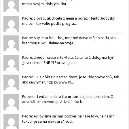
menia svojimi dobrými sku...
Padre: Slováci, ak chcete zmenu a poraziť tento židovský
moloch, tak volte podľa progra...
Padre: A ty, mor ho! – hoj, mor ho! detvo môjho rodu, kto
kradmou rukou siahne na tvoju...
Padre: Uvedomujete si tu všetci, že tento židoloj, má byť
guvernérom SNB ?! Porovnajte...
Padre: Tu je dôkaz o Kamenickom, je to židopodvodník, tak
ako celý Smer. https://www.hl...
Popelka: Lenže nemá to kto urobiť, to je ten problém. O
advokátoch rozhoduje Advokátska k...
Padre: Asi by sme sa mali pozrieť na naše toky, na našich
tokoch je samá elektráreň vod...