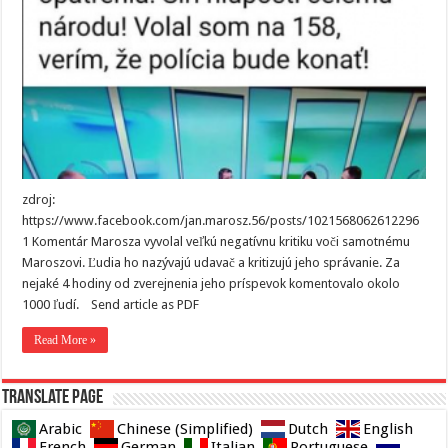
zdroj:
https://www.facebook.com/jan.marosz.56/posts/1021568062612296
1 Komentár Marosza vyvolal veľkú negatívnu kritiku voči samotnému
Maroszovi. Ľudia ho nazývajú udavač a kritizujú jeho správanie. Za
nejaké 4 hodiny od zverejnenia jeho príspevok komentovalo okolo
1000 ľudí. Send article as PDF
Read More »
Translate page
Arabic
Chinese (Simplified)
Dutch
English
French
German
Italian
Portuguese