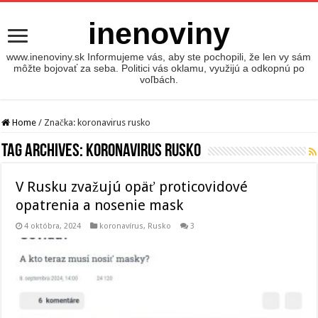
inenoviny
www.inenoviny.sk Informujeme vás, aby ste pochopili, že len vy sám
môžte bojovať za seba. Politici vás oklamu, využijú a odkopnú po
voľbách.
Home
/
Značka:
koronavirus rusko
Tag Archives:
koronavirus rusko
V Rusku zvažujú opäť proticovidové
opatrenia a nosenie mask
4 októbra, 2024
koronavírus
,
Rusko
3