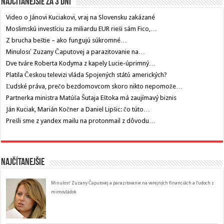
Najčítanejšie za 3 dni
Video o Jánovi Kuciakovi, vraj na Slovensku zakázané
Moslimskú investíciu za miliardu EUR rieši sám Fico,…
Z brucha beštie – ako fungujú súkromné…
Minulosť Zuzany Čaputovej a parazitovanie na…
Dve tváre Roberta Kodyma z kapely Lucie-úprimný…
Platila Českou televizi vláda Spojených států amerických?
Ľudské práva, prečo bezdomovcom skoro nikto nepomože…
Partnerka ministra Matúša Šutaja Eštoka má zaujímavý biznis
Ján Kuciak, Marián Kočner a Daniel Lipšic: čo túto…
Prešli sme z yandex mailu na protonmail z dôvodu…
Najčítanejšie
Minulosť Zuzany Čaputovej a parazitovanie na verejných financiách a ľudoch z
mimovládok