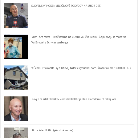
SLOVENSKÝ HOKEJ: MILIÓNOVÉ PODVODY NA ÚKOR DETÍ
Mimi Šramová – 2x očkovaná na COVID, volička Kisku, Čaputovej, kamarátka
Vašáryovej a Schwarzenberga
V Česku z fotovoltaiky a lítiovej batérie vybuchol dom, škoda takmer 300 000 EUR
Nový spasiteľ Slovákov Zoroslav Kollár je člen slobodomurárskej lóže
Kto je Peter Kotlár (pôvodná verzia)