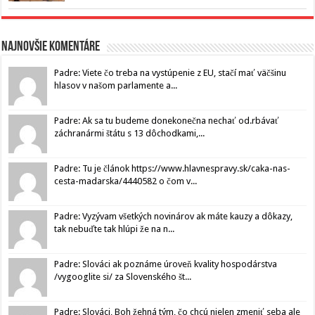
Najnovšie komentáre
Padre: Viete čo treba na vystúpenie z EU, stačí mať väčšinu
hlasov v našom parlamente a...
Padre: Ak sa tu budeme donekonečna nechať od.rbávať
záchranármi štátu s 13 dôchodkami,...
Padre: Tu je článok https://www.hlavnespravy.sk/caka-nas-
cesta-madarska/4440582 o čom v...
Padre: Vyzývam všetkých novinárov ak máte kauzy a dôkazy,
tak nebuďte tak hlúpi že na n...
Padre: Slováci ak poznáme úroveň kvality hospodárstva
/vygooglite si/ za Slovenského št...
Padre: Slováci, Boh žehná tým, čo chcú nielen zmeniť seba ale