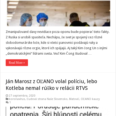
Zmanipulované davy nevidiace poza oponu bude popierať tieto fakty.
Z Ruska si urobili spasiteľa. Nechápu, že svet je spojený cez rôzné
slobodomurárske lože, kde si všetci panovnici podávajú ruky a
vykonávajú rôzne orgie, ktoré ich spájajú. Aj taký Kim čong Un s inými
„demokratickými“ lídrami sveta. Veď Kim Čong študoval …
Read More »
Ján Marosz z OĽANO volal políciu, lebo
Kotleba nemal rúško v relácii RTVS
27 septembra, 2020
koronavírus
,
Ľudová strana Naše Slovensko
,
Matovič, OĽANO kauzy
1