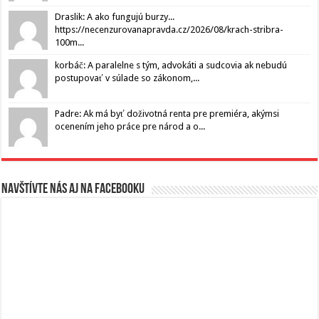
Draslik: A ako fungujú burzy...
https://necenzurovanapravda.cz/2026/08/krach-stribra-
100m...
korbáč: A paralelne s tým, advokáti a sudcovia ak nebudú
postupovať v súlade so zákonom,...
Padre: Ak má byť doživotná renta pre premiéra, akýmsi
ocenením jeho práce pre národ a o...
Navštívte nás aj na Facebooku