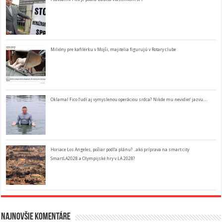
Milióny pre kafilérku v Mojši, majitelia figurujú v Rotary clube
Oklamal Fico ľudí aj vymyslenou operáciou srdca? Nikde mu nevidieť jazvu…
Horiace Los Angeles, požiar podľa plánu? ..ako príprava na smart city
SmartLA2028 a Olympijské hry v LA 2028?
Najnovšie komentáre