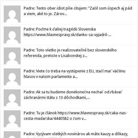
Padre: Tento ober idiot píše citujem: "Zažil som úspech aj pád
a viem, aké to je. Zárov...
Padre: Poďme k ďalšej tragédii Slovenska
https://www.hlavnespravy.sk/danko-sa-vyjadril-...
Padre: Toto všetko je realizovateľné bez slovenského
referenda, pretože v Lisabonskej z...
Padre: Viete čo treba na vystúpenie z EU, stačí mať väčšinu
hlasov v našom parlamente a...
Padre: Ak sa tu budeme donekonečna nechať od.rbávať
záchranármi štátu s 13 dôchodkami,...
Padre: Tu je článok https://www.hlavnespravy.sk/caka-nas-
cesta-madarska/4440582 o čom v...
Padre: Vyzývam všetkých novinárov ak máte kauzy a dôkazy,