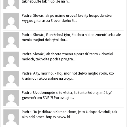
tak nebuďte tak hlúpi že na n...
Padre: Slováci ak poznáme úroveň kvality hospodárstva
/vygooglite si/ za Slovenského št...
Padre: Slováci, Boh žehná tým, čo chcú nielen zmeniť seba ale
menia svojimi dobrými sku...
Padre: Slováci, ak chcete zmenu a poraziť tento židovský
moloch, tak volte podľa progra...
Padre: A ty, mor ho! – hoj, mor ho! detvo môjho rodu, kto
kradmou rukou siahne na tvoju...
Padre: Uvedomujete si tu všetci, že tento židoloj, má byť
guvernérom SNB ?! Porovnajte...
Padre: Tu je dôkaz o Kamenickom, je to židopodvodník, tak
ako celý Smer. https://www.hl...