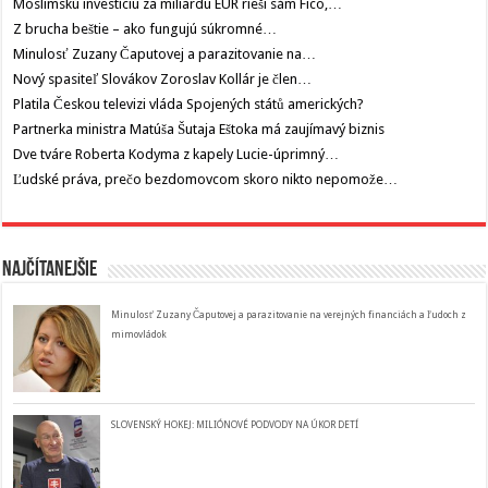
Moslimskú investíciu za miliardu EUR rieši sám Fico,…
Z brucha beštie – ako fungujú súkromné…
Minulosť Zuzany Čaputovej a parazitovanie na…
Nový spasiteľ Slovákov Zoroslav Kollár je člen…
Platila Českou televizi vláda Spojených států amerických?
Partnerka ministra Matúša Šutaja Eštoka má zaujímavý biznis
Dve tváre Roberta Kodyma z kapely Lucie-úprimný…
Ľudské práva, prečo bezdomovcom skoro nikto nepomože…
Najčítanejšie
Minulosť Zuzany Čaputovej a parazitovanie na verejných financiách a ľudoch z
mimovládok
SLOVENSKÝ HOKEJ: MILIÓNOVÉ PODVODY NA ÚKOR DETÍ