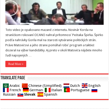
Toto video je opakovane mazané z internetu. Novinár Korda na
straníckom rokovaní OĽANO nahral prítomnosť Peňtaka Špirka. Špirko
podľa nahrávky Gorila mal na starosti vytváranie politických strán.
Práve Matovičovi a jeho strane pomáhal robiť program a taktiež
dozeral na výber kandidátky. Aj preto v okoli Matoviča nájdete mnoho
ľudí napojených …
Read More »
Translate page
Arabic
Chinese (Simplified)
Dutch
English
French
German
Italian
Portuguese
Slovak
Russian
Spanish