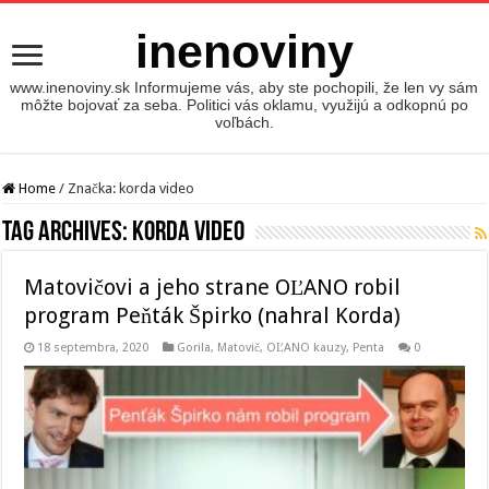
inenoviny
www.inenoviny.sk Informujeme vás, aby ste pochopili, že len vy sám
môžte bojovať za seba. Politici vás oklamu, využijú a odkopnú po
voľbách.
Home
/
Značka:
korda video
Tag Archives:
korda video
Matovičovi a jeho strane OĽANO robil
program Peňták Špirko (nahral Korda)
18 septembra, 2020
Gorila
,
Matovič, OĽANO kauzy
,
Penta
0