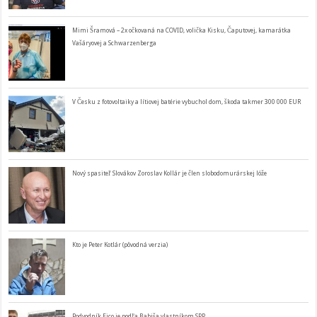
Mimi Šramová – 2x očkovaná na COVID, volička Kisku, Čaputovej, kamarátka
Vašáryovej a Schwarzenberga
V Česku z fotovoltaiky a lítiovej batérie vybuchol dom, škoda takmer 300 000 EUR
Nový spasiteľ Slovákov Zoroslav Kollár je člen slobodomurárskej lóže
Kto je Peter Kotlár (pôvodná verzia)
Podvodník Fico je podľa Babiša vlastníkom SPP