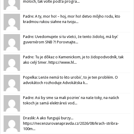
moloch, tak volte podľa progra...
Padre: A ty, mor ho! – hoj, mor ho! detvo môjho rodu, kto
kradmou rukou siahne na tvoju...
Padre: Uvedomujete si tu všetci, že tento židoloj, má byť
guvernérom SNB ?! Porovnajte...
Padre: Tu je dôkaz o Kamenickom, je to židopodvodník, tak
ako celý Smer. https://www.hl...
Popelka: Lenže nemá to kto urobiť, to je ten problém. O
advokátoch rozhoduje Advokátska k...
Padre: Asi by sme sa mali pozrieť na naše toky, na našich
tokoch je samá elektráreň vod...
Draslik: A ako fungujú burzy...
https://necenzurovanapravda.cz/2026/08/krach-stribra-
100m...