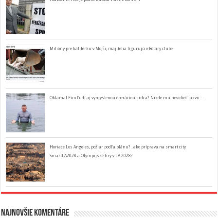
Milióny pre kafilérku v Mojši, majitelia figurujú v Rotary clube
Oklamal Fico ľudí aj vymyslenou operáciou srdca? Nikde mu nevidieť jazvu…
Horiace Los Angeles, požiar podľa plánu? ..ako príprava na smart city
SmartLA2028 a Olympijské hry v LA 2028?
Najnovšie komentáre