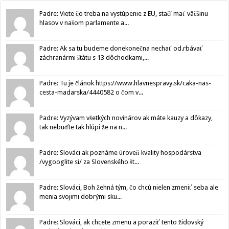
Padre: Viete čo treba na vystúpenie z EU, stačí mať väčšinu
hlasov v našom parlamente a...
Padre: Ak sa tu budeme donekonečna nechať od.rbávať
záchranármi štátu s 13 dôchodkami,...
Padre: Tu je článok https://www.hlavnespravy.sk/caka-nas-
cesta-madarska/4440582 o čom v...
Padre: Vyzývam všetkých novinárov ak máte kauzy a dôkazy,
tak nebuďte tak hlúpi že na n...
Padre: Slováci ak poznáme úroveň kvality hospodárstva
/vygooglite si/ za Slovenského št...
Padre: Slováci, Boh žehná tým, čo chcú nielen zmeniť seba ale
menia svojimi dobrými sku...
Padre: Slováci, ak chcete zmenu a poraziť tento židovský