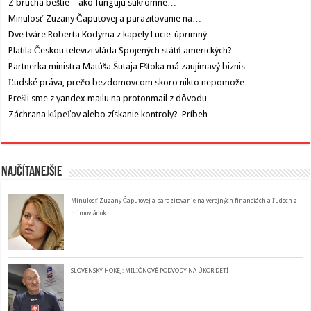
Z brucha beštie – ako fungujú súkromné…
Minulosť Zuzany Čaputovej a parazitovanie na…
Dve tváre Roberta Kodyma z kapely Lucie-úprimný…
Platila Českou televizi vláda Spojených států amerických?
Partnerka ministra Matúša Šutaja Eštoka má zaujímavý biznis
Ľudské práva, prečo bezdomovcom skoro nikto nepomože…
Prešli sme z yandex mailu na protonmail z dôvodu…
Záchrana kúpeľov alebo získanie kontroly? Príbeh…
Najčítanejšie
Minulosť Zuzany Čaputovej a parazitovanie na verejných financiách a ľudoch z
mimovládok
SLOVENSKÝ HOKEJ: MILIÓNOVÉ PODVODY NA ÚKOR DETÍ