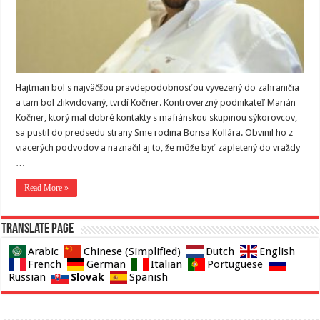
Hajtman bol s najväčšou pravdepodobnosťou vyvezený do zahraničia
a tam bol zlikvidovaný, tvrdí Kočner. Kontroverzný podnikateľ Marián
Kočner, ktorý mal dobré kontakty s mafiánskou skupinou sýkorovcov,
sa pustil do predsedu strany Sme rodina Borisa Kollára. Obvinil ho z
viacerých podvodov a naznačil aj to, že môže byť zapletený do vraždy
…
Read More »
Translate page
Arabic
Chinese (Simplified)
Dutch
English
French
German
Italian
Portuguese
Slovak
Russian
Spanish