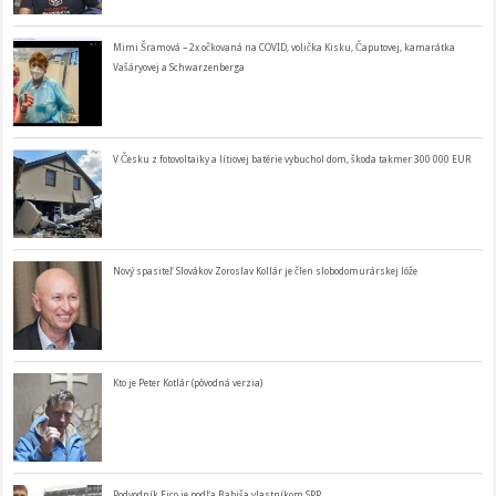
Mimi Šramová – 2x očkovaná na COVID, volička Kisku, Čaputovej, kamarátka
Vašáryovej a Schwarzenberga
V Česku z fotovoltaiky a lítiovej batérie vybuchol dom, škoda takmer 300 000 EUR
Nový spasiteľ Slovákov Zoroslav Kollár je člen slobodomurárskej lóže
Kto je Peter Kotlár (pôvodná verzia)
Podvodník Fico je podľa Babiša vlastníkom SPP