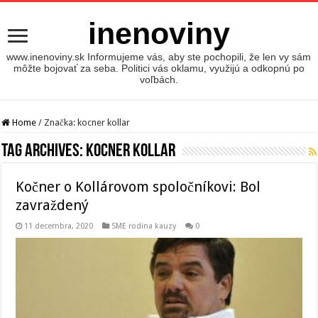
inenoviny
www.inenoviny.sk Informujeme vás, aby ste pochopili, že len vy sám
môžte bojovať za seba. Politici vás oklamu, využijú a odkopnú po
voľbách.
Home
/
Značka:
kocner kollar
Tag Archives:
kocner kollar
Kočner o Kollárovom spoločníkovi: Bol
zavraždený
11 decembra, 2020
SME rodina kauzy
0