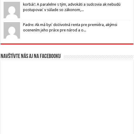
korbáč: A paralelne s tým, advokáti a sudcovia ak nebudú
postupovať v súlade so zákonom,...
Padre: Ak má byť doživotná renta pre premiéra, akýmsi
ocenením jeho práce pre národ a o...
Navštívte nás aj na Facebooku