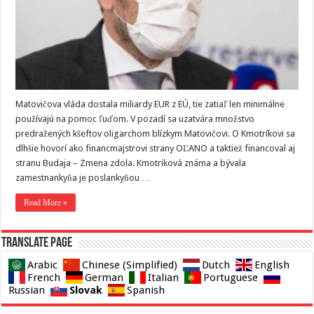
Matovičova vláda dostala miliardy EUR z EÚ, tie zatiaľ len minimálne
používajú na pomoc ľuďom. V pozadí sa uzatvára množstvo
predražených kšeftov oligarchom blízkym Matovičovi. O Kmotríkovi sa
dlhšie hovorí ako financmajstrovi strany OĽANO a taktiež financoval aj
stranu Budaja – Zmena zdola. Kmotriková známa a bývala
zamestnankyňa je poslankyňou …
Read More »
Translate page
Arabic
Chinese (Simplified)
Dutch
English
French
German
Italian
Portuguese
Slovak
Russian
Spanish