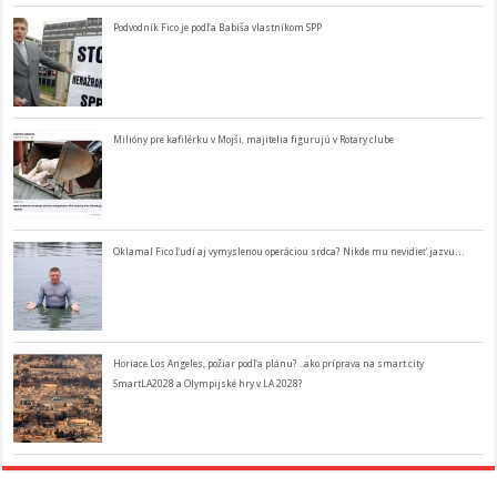
Podvodník Fico je podľa Babiša vlastníkom SPP
Milióny pre kafilérku v Mojši, majitelia figurujú v Rotary clube
Oklamal Fico ľudí aj vymyslenou operáciou srdca? Nikde mu nevidieť jazvu…
Horiace Los Angeles, požiar podľa plánu? ..ako príprava na smart city
SmartLA2028 a Olympijské hry v LA 2028?