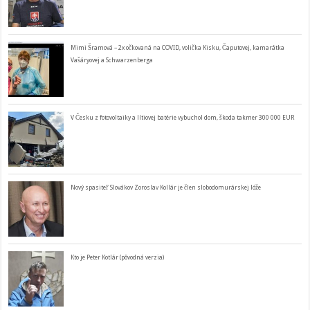
Mimi Šramová – 2x očkovaná na COVID, volička Kisku, Čaputovej, kamarátka
Vašáryovej a Schwarzenberga
V Česku z fotovoltaiky a lítiovej batérie vybuchol dom, škoda takmer 300 000 EUR
Nový spasiteľ Slovákov Zoroslav Kollár je člen slobodomurárskej lóže
Kto je Peter Kotlár (pôvodná verzia)