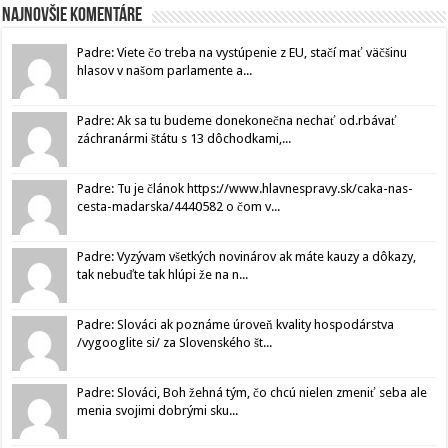
Najnovšie komentáre
Padre: Viete čo treba na vystúpenie z EU, stačí mať väčšinu
hlasov v našom parlamente a...
Padre: Ak sa tu budeme donekonečna nechať od.rbávať
záchranármi štátu s 13 dôchodkami,...
Padre: Tu je článok https://www.hlavnespravy.sk/caka-nas-
cesta-madarska/4440582 o čom v...
Padre: Vyzývam všetkých novinárov ak máte kauzy a dôkazy,
tak nebuďte tak hlúpi že na n...
Padre: Slováci ak poznáme úroveň kvality hospodárstva
/vygooglite si/ za Slovenského št...
Padre: Slováci, Boh žehná tým, čo chcú nielen zmeniť seba ale
menia svojimi dobrými sku...