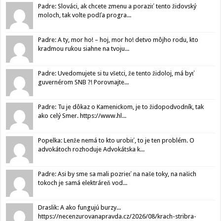
Padre: Slováci, ak chcete zmenu a poraziť tento židovský
moloch, tak volte podľa progra...
Padre: A ty, mor ho! – hoj, mor ho! detvo môjho rodu, kto
kradmou rukou siahne na tvoju...
Padre: Uvedomujete si tu všetci, že tento židoloj, má byť
guvernérom SNB ?! Porovnajte...
Padre: Tu je dôkaz o Kamenickom, je to židopodvodník, tak
ako celý Smer. https://www.hl...
Popelka: Lenže nemá to kto urobiť, to je ten problém. O
advokátoch rozhoduje Advokátska k...
Padre: Asi by sme sa mali pozrieť na naše toky, na našich
tokoch je samá elektráreň vod...
Draslik: A ako fungujú burzy...
https://necenzurovanapravda.cz/2026/08/krach-stribra-