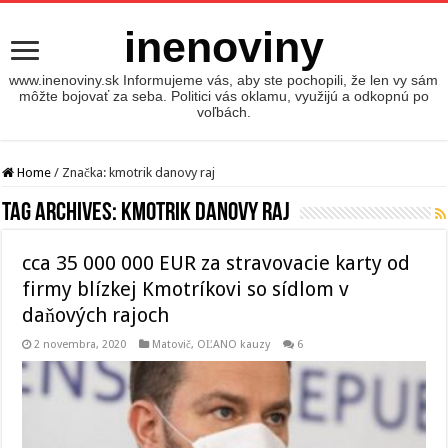
inenoviny
www.inenoviny.sk Informujeme vás, aby ste pochopili, že len vy sám
môžte bojovať za seba. Politici vás oklamu, využijú a odkopnú po
voľbách.
Home
/
Značka:
kmotrik danovy raj
Tag Archives:
kmotrik danovy raj
cca 35 000 000 EUR za stravovacie karty od
firmy blízkej Kmotríkovi so sídlom v
daňových rajoch
2 novembra, 2020
Matovič, OĽANO kauzy
6