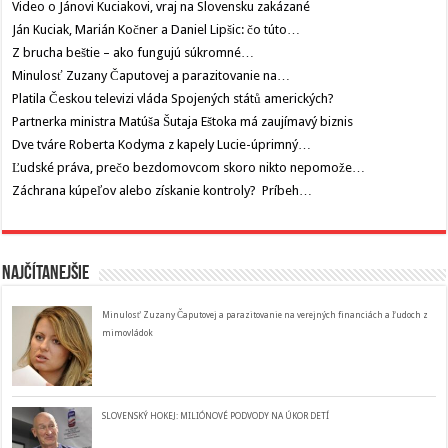
Video o Jánovi Kuciakovi, vraj na Slovensku zakázané
Ján Kuciak, Marián Kočner a Daniel Lipšic: čo túto…
Z brucha beštie – ako fungujú súkromné…
Minulosť Zuzany Čaputovej a parazitovanie na…
Platila Českou televizi vláda Spojených států amerických?
Partnerka ministra Matúša Šutaja Eštoka má zaujímavý biznis
Dve tváre Roberta Kodyma z kapely Lucie-úprimný…
Ľudské práva, prečo bezdomovcom skoro nikto nepomože…
Záchrana kúpeľov alebo získanie kontroly? Príbeh…
Najčítanejšie
Minulosť Zuzany Čaputovej a parazitovanie na verejných financiách a ľudoch z
mimovládok
SLOVENSKÝ HOKEJ: MILIÓNOVÉ PODVODY NA ÚKOR DETÍ