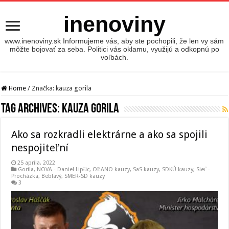
inenoviny
www.inenoviny.sk Informujeme vás, aby ste pochopili, že len vy sám
môžte bojovať za seba. Politici vás oklamu, využijú a odkopnú po
voľbách.
Home
/
Značka:
kauza gorila
Tag Archives:
kauza gorila
Ako sa rozkradli elektrárne a ako sa spojili
nespojiteľní
25 apríla, 2022
Gorila
,
NOVA - Daniel Lipšic
,
OĽANO kauzy
,
SaS kauzy
,
SDKÚ kauzy
,
Sieť -
Procházka, Beblavý
,
SMER-SD kauzy
3