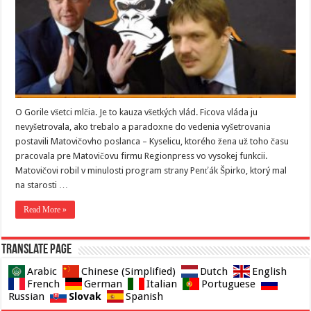
O Gorile všetci mlčia. Je to kauza všetkých vlád. Ficova vláda ju
nevyšetrovala, ako trebalo a paradoxne do vedenia vyšetrovania
postavili Matovičovho poslanca – Kyselicu, ktorého žena už toho času
pracovala pre Matovičovu firmu Regionpress vo vysokej funkcii.
Matovičovi robil v minulosti program strany Penťák Špirko, ktorý mal
na starosti …
Read More »
Translate page
Arabic
Chinese (Simplified)
Dutch
English
French
German
Italian
Portuguese
Slovak
Russian
Spanish