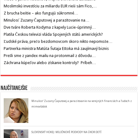
Moslimskú investíciu za miliardu EUR rieši sám Fico,…
Z brucha beštie – ako fungujú súkromné…
Minulosť Zuzany Čaputovej a parazitovanie na…
Dve tváre Roberta Kodyma z kapely Lucie-úprimný…
Platila Českou televizi vláda Spojených států amerických?
Ľudské práva, prečo bezdomovcom skoro nikto nepomože…
Partnerka ministra Matúša Šutaja Eštoka má zaujímavý biznis
Prešli sme z yandex mailu na protonmail z dôvodu…
Záchrana kúpeľov alebo získanie kontroly? Príbeh…
Najčítanejšie
Minulosť Zuzany Čaputovej a parazitovanie na verejných financiách a ľudoch z
mimovládok
SLOVENSKÝ HOKEJ: MILIÓNOVÉ PODVODY NA ÚKOR DETÍ