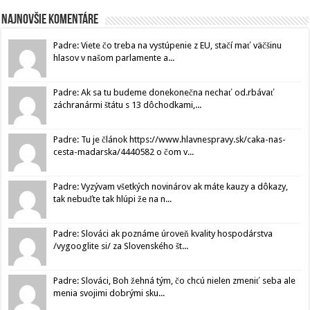
Najnovšie komentáre
Padre: Viete čo treba na vystúpenie z EU, stačí mať väčšinu
hlasov v našom parlamente a...
Padre: Ak sa tu budeme donekonečna nechať od.rbávať
záchranármi štátu s 13 dôchodkami,...
Padre: Tu je článok https://www.hlavnespravy.sk/caka-nas-
cesta-madarska/4440582 o čom v...
Padre: Vyzývam všetkých novinárov ak máte kauzy a dôkazy,
tak nebuďte tak hlúpi že na n...
Padre: Slováci ak poznáme úroveň kvality hospodárstva
/vygooglite si/ za Slovenského št...
Padre: Slováci, Boh žehná tým, čo chcú nielen zmeniť seba ale
menia svojimi dobrými sku...