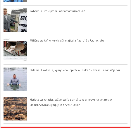
Podvodník Fico je podľa Babiša vlastníkom SPP
Milióny pre kafilérku v Mojši, majitelia figurujú v Rotary clube
Oklamal Fico ľudí aj vymyslenou operáciou srdca? Nikde mu nevidieť jazvu…
Horiace Los Angeles, požiar podľa plánu? ..ako príprava na smart city
SmartLA2028 a Olympijské hry v LA 2028?