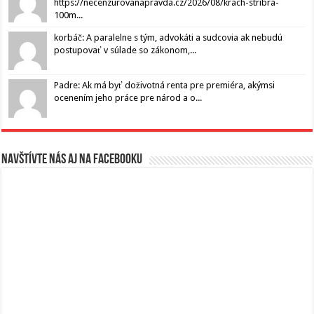
https://necenzurovanapravda.cz/2026/08/krach-stribra-
100m...
korbáč: A paralelne s tým, advokáti a sudcovia ak nebudú
postupovať v súlade so zákonom,...
Padre: Ak má byť doživotná renta pre premiéra, akýmsi
ocenením jeho práce pre národ a o...
Navštívte nás aj na Facebooku