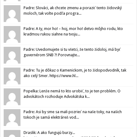
Padre: Slováci, ak chcete zmenu a poraziť tento židovský
moloch, tak volte podľa progra...
Padre: A ty, mor ho! – hoj, mor ho! detvo môjho rodu, kto
kradmou rukou siahne na tvoju...
Padre: Uvedomujete si tu všetci, že tento židoloj, má byť
guvernérom SNB ?! Porovnajte...
Padre: Tu je dôkaz o Kamenickom, je to židopodvodník, tak
ako celý Smer. https://www.hl...
Popelka: Lenže nemá to kto urobiť, to je ten problém. O
advokátoch rozhoduje Advokátska k...
Padre: Asi by sme sa mali pozrieť na naše toky, na našich
tokoch je samá elektráreň vod...
Draslik: A ako fungujú burzy...