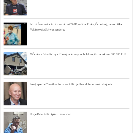
Mimi Šramová – 2x očkovaná na COVID, volička Kisku, Čaputovej, kamarátka
Vašáryovej a Schwarzenberga
V Česku z fotovoltaiky a lítiovej batérie vybuchol dom, škoda takmer 300 000 EUR
Nový spasiteľ Slovákov Zoroslav Kollár je člen slobodomurárskej lóže
Kto je Peter Kotlár (pôvodná verzia)