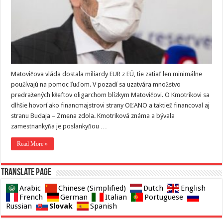
Matovičova vláda dostala miliardy EUR z EÚ, tie zatiaľ len minimálne
používajú na pomoc ľuďom. V pozadí sa uzatvára množstvo
predražených kšeftov oligarchom blízkym Matovičovi. O Kmotríkovi sa
dlhšie hovorí ako financmajstrovi strany OĽANO a taktiež financoval aj
stranu Budaja – Zmena zdola. Kmotriková známa a bývala
zamestnankyňa je poslankyňou …
Read More »
Translate page
Arabic
Chinese (Simplified)
Dutch
English
French
German
Italian
Portuguese
Slovak
Russian
Spanish