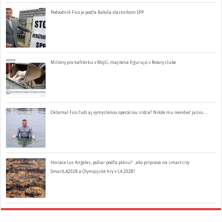
Podvodník Fico je podľa Babiša vlastníkom SPP
Milióny pre kafilérku v Mojši, majitelia figurujú v Rotary clube
Oklamal Fico ľudí aj vymyslenou operáciou srdca? Nikde mu nevidieť jazvu…
Horiace Los Angeles, požiar podľa plánu? ..ako príprava na smart city
SmartLA2028 a Olympijské hry v LA 2028?