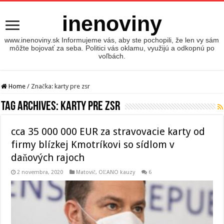
inenoviny
www.inenoviny.sk Informujeme vás, aby ste pochopili, že len vy sám
môžte bojovať za seba. Politici vás oklamu, využijú a odkopnú po
voľbách.
Home
/
Značka:
karty pre zsr
Tag Archives:
karty pre zsr
cca 35 000 000 EUR za stravovacie karty od
firmy blízkej Kmotríkovi so sídlom v
daňových rajoch
2 novembra, 2020
Matovič, OĽANO kauzy
6