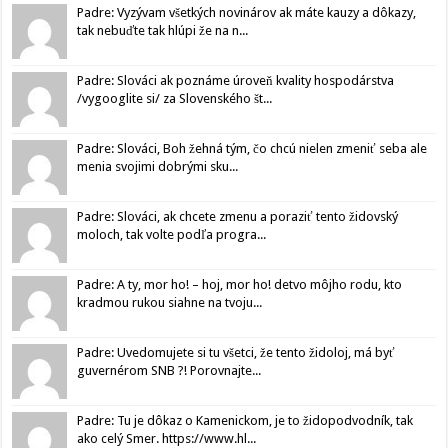
Padre: Vyzývam všetkých novinárov ak máte kauzy a dôkazy,
tak nebuďte tak hlúpi že na n...
Padre: Slováci ak poznáme úroveň kvality hospodárstva
/vygooglite si/ za Slovenského št...
Padre: Slováci, Boh žehná tým, čo chcú nielen zmeniť seba ale
menia svojimi dobrými sku...
Padre: Slováci, ak chcete zmenu a poraziť tento židovský
moloch, tak volte podľa progra...
Padre: A ty, mor ho! – hoj, mor ho! detvo môjho rodu, kto
kradmou rukou siahne na tvoju...
Padre: Uvedomujete si tu všetci, že tento židoloj, má byť
guvernérom SNB ?! Porovnajte...
Padre: Tu je dôkaz o Kamenickom, je to židopodvodník, tak
ako celý Smer. https://www.hl...