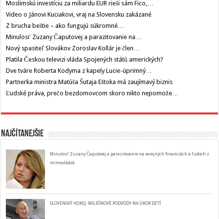
Moslimskú investíciu za miliardu EUR rieši sám Fico,…
Video o Jánovi Kuciakovi, vraj na Slovensku zakázané
Z brucha beštie – ako fungujú súkromné…
Minulosť Zuzany Čaputovej a parazitovanie na…
Nový spasiteľ Slovákov Zoroslav Kollár je člen…
Platila Českou televizi vláda Spojených států amerických?
Dve tváre Roberta Kodyma z kapely Lucie-úprimný…
Partnerka ministra Matúša Šutaja Eštoka má zaujímavý biznis
Ľudské práva, prečo bezdomovcom skoro nikto nepomože…
Najčítanejšie
Minulosť Zuzany Čaputovej a parazitovanie na verejných financiách a ľudoch z
mimovládok
SLOVENSKÝ HOKEJ: MILIÓNOVÉ PODVODY NA ÚKOR DETÍ