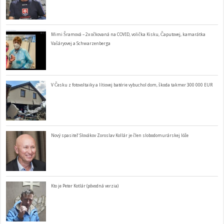
Mimi Šramová – 2x očkovaná na COVID, volička Kisku, Čaputovej, kamarátka
Vašáryovej a Schwarzenberga
V Česku z fotovoltaiky a lítiovej batérie vybuchol dom, škoda takmer 300 000 EUR
Nový spasiteľ Slovákov Zoroslav Kollár je člen slobodomurárskej lóže
Kto je Peter Kotlár (pôvodná verzia)