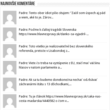
Najnovšie komentáre
Padre: Tento ober idiot píše citujem: "Zažil som úspech aj pád
a viem, aké to je. Zárov...
Padre: Poďme k ďalšej tragédii Slovenska
https://www.hlavnespravy.sk/danko-sa-vyjadril-...
Padre: Toto všetko je realizovateľné bez slovenského
referenda, pretože v Lisabonskej z...
Padre: Viete čo treba na vystúpenie z EU, stačí mať väčšinu
hlasov v našom parlamente a...
Padre: Ak sa tu budeme donekonečna nechať od.rbávať
záchranármi štátu s 13 dôchodkami,...
Padre: Tu je článok https://www.hlavnespravy.sk/caka-nas-
cesta-madarska/4440582 o čom v...