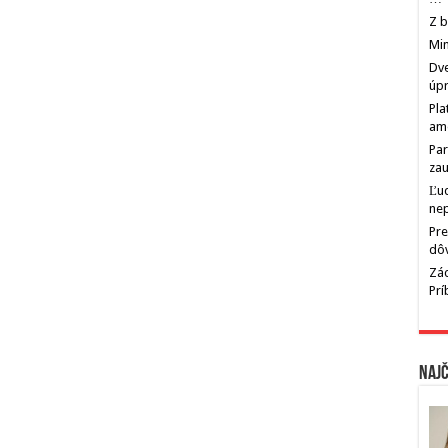
Z b
Min
Dve
úp
Pla
am
Par
zau
Ľu
ne
Pre
dô
Zác
Pr
Najč