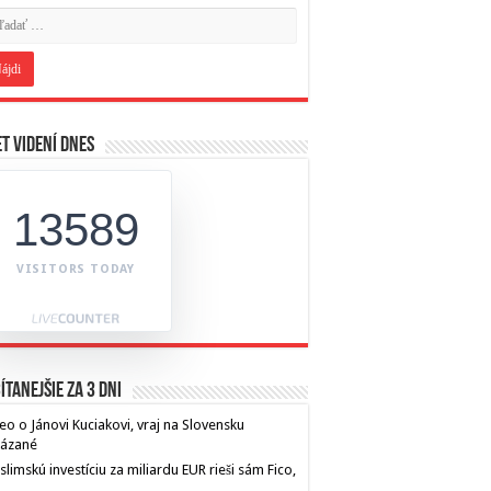
t videní dnes
13589
VISITORS TODAY
ítanejšie za 3 dni
eo o Jánovi Kuciakovi, vraj na Slovensku
kázané
limskú investíciu za miliardu EUR rieši sám Fico,