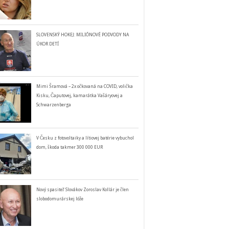
SLOVENSKÝ HOKEJ: MILIÓNOVÉ PODVODY NA
ÚKOR DETÍ
Mimi Šramová – 2x očkovaná na COVID, volička
Kisku, Čaputovej, kamarátka Vašáryovej a
Schwarzenberga
V Česku z fotovoltaiky a lítiovej batérie vybuchol
dom, škoda takmer 300 000 EUR
Nový spasiteľ Slovákov Zoroslav Kollár je člen
slobodomurárskej lóže