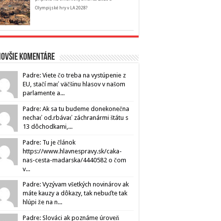
Olympijské hry v LA 2028?
novšie komentáre
Padre: Viete čo treba na vystúpenie z
EU, stačí mať väčšinu hlasov v našom
parlamente a...
Padre: Ak sa tu budeme donekonečna
nechať od.rbávať záchranármi štátu s
13 dôchodkami,...
Padre: Tu je článok
https://www.hlavnespravy.sk/caka-
nas-cesta-madarska/4440582 o čom
v...
Padre: Vyzývam všetkých novinárov ak
máte kauzy a dôkazy, tak nebuďte tak
hlúpi že na n...
Padre: Slováci ak poznáme úroveň