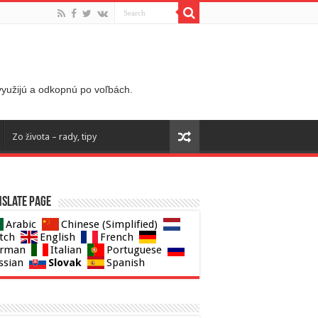
 využijú a odkopnú po voľbách.
Zo života – rady, tipy
slate page
Arabic
Chinese (Simplified)
tch
English
French
rman
Italian
Portuguese
Slovak
ssian
Spanish