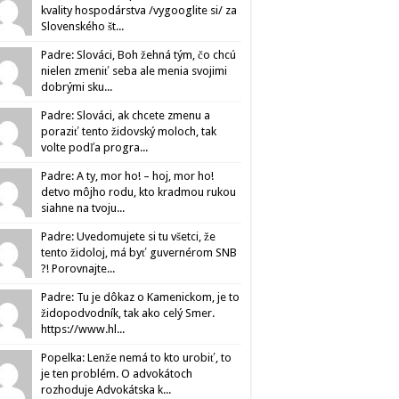
kvality hospodárstva /vygooglite si/ za
Slovenského št...
Padre: Slováci, Boh žehná tým, čo chcú
nielen zmeniť seba ale menia svojimi
dobrými sku...
Padre: Slováci, ak chcete zmenu a
poraziť tento židovský moloch, tak
volte podľa progra...
Padre: A ty, mor ho! – hoj, mor ho!
detvo môjho rodu, kto kradmou rukou
siahne na tvoju...
Padre: Uvedomujete si tu všetci, že
tento židoloj, má byť guvernérom SNB
?! Porovnajte...
Padre: Tu je dôkaz o Kamenickom, je to
židopodvodník, tak ako celý Smer.
https://www.hl...
Popelka: Lenže nemá to kto urobiť, to
je ten problém. O advokátoch
rozhoduje Advokátska k...