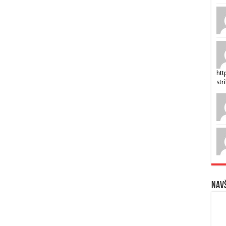
htt
str
Navš