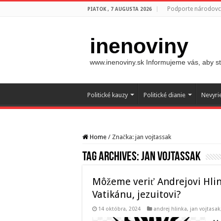
Podporte národovco
PIATOK , 7 AUGUSTA 2026
inenoviny
www.inenoviny.sk Informujeme vás, aby ste
Politické kauzy
Politické dianie
Nevyri
Home
/
Značka:
jan vojtassak
Tag Archives:
jan vojtassak
Môžeme veriť Andrejovi Hlinko
Vatikánu, jezuitovi?
14 októbra, 2024
andrej hlinka
,
jan vojtasak