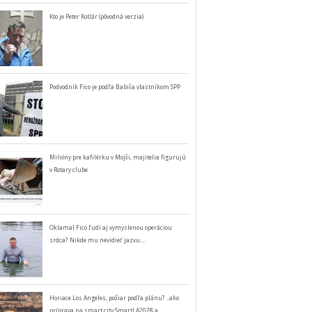
Kto je Peter Kotlár (pôvodná verzia)
Podvodník Fico je podľa Babiša vlastníkom SPP
Milióny pre kafilérku v Mojši, majitelia figurujú
v Rotary clube
Oklamal Fico ľudí aj vymyslenou operáciou
srdca? Nikde mu nevidieť jazvu…
Horiace Los Angeles, požiar podľa plánu? ..ako
príprava na smart city SmartLA2028 a