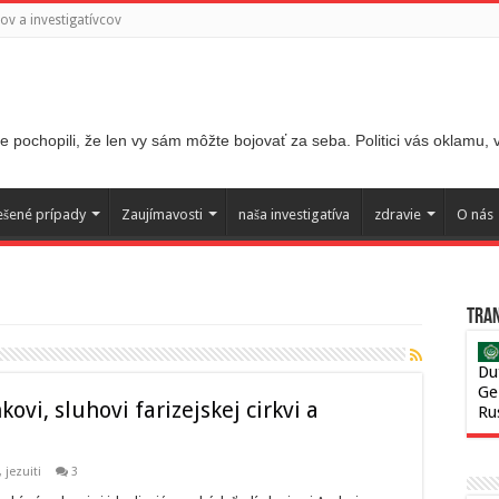
v a investigatívcov
 pochopili, že len vy sám môžte bojovať za seba. Politici vás oklamu,
ešené prípady
Zaujímavosti
naša investigatíva
zdravie
O nás
Tran
Du
Ge
vi, sluhovi farizejskej cirkvi a
Ru
,
jezuiti
3