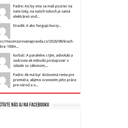
Padre: Asi by sme sa mali pozrieť na
naše toky, na našich tokoch je samá
elektráreň vod...
Draslik: A ako fungujú burzy...
ps://necenzurovanapravda.cz/2026/08/krach-
ibra-100m...
korbáč: A paralelne s tým, advokáti a
sudcovia ak nebudú postupovať v
súlade so zákonom,...
Padre: Ak má byť doživotná renta pre
premiéra, akýmsi ocenením jeho práce
pre národ a o...
tívte nás aj na Facebooku