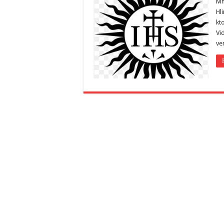
Mn
Hl
kt
Vi
ve