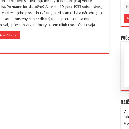
ohí národovci si idealizujú mnohých ľudí ako je aj Andrej
inka. Poznáme ho skutočne? Aj preto 19. júna 1933 spísal závet,
orý zahŕňal jeho poslednú vôľu. „Patril som cirkvi a národu. (…)
del som opustený či zanedbaný ľud, a preto som sa mu
noval,“ píše sa v závete, ktorý okrem Hlinku podpísali dvaja …
Read More »
Poče
Najč
Vid
za
Mos
…