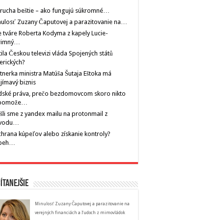
rucha beštie – ako fungujú súkromné…
ulosť Zuzany Čaputovej a parazitovanie na…
 tváre Roberta Kodyma z kapely Lucie-
rimný…
tila Českou televizi vláda Spojených států
erických?
tnerka ministra Matúša Šutaja Eštoka má
jímavý biznis
dské práva, prečo bezdomovcom skoro nikto
pomože…
šli sme z yandex mailu na protonmail z
vodu…
hrana kúpeľov alebo získanie kontroly?
íbeh…
ítanejšie
Minulosť Zuzany Čaputovej a parazitovanie na
verejných financiách a ľudoch z mimovládok