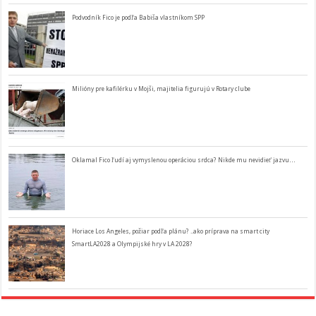
Podvodník Fico je podľa Babiša vlastníkom SPP
Milióny pre kafilérku v Mojši, majitelia figurujú v Rotary clube
Oklamal Fico ľudí aj vymyslenou operáciou srdca? Nikde mu nevidieť jazvu…
Horiace Los Angeles, požiar podľa plánu? ..ako príprava na smart city
SmartLA2028 a Olympijské hry v LA 2028?