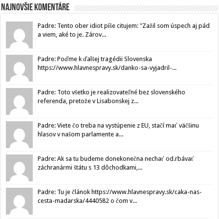
Najnovšie komentáre
Padre: Tento ober idiot píše citujem: "Zažil som úspech aj pád
a viem, aké to je. Zárov...
Padre: Poďme k ďalšej tragédii Slovenska
https://www.hlavnespravy.sk/danko-sa-vyjadril-...
Padre: Toto všetko je realizovateľné bez slovenského
referenda, pretože v Lisabonskej z...
Padre: Viete čo treba na vystúpenie z EU, stačí mať väčšinu
hlasov v našom parlamente a...
Padre: Ak sa tu budeme donekonečna nechať od.rbávať
záchranármi štátu s 13 dôchodkami,...
Padre: Tu je článok https://www.hlavnespravy.sk/caka-nas-
cesta-madarska/4440582 o čom v...