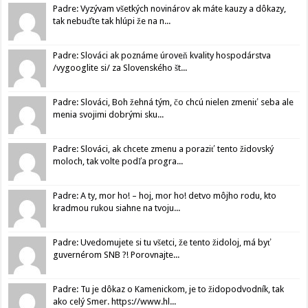
Padre: Vyzývam všetkých novinárov ak máte kauzy a dôkazy,
tak nebuďte tak hlúpi že na n...
Padre: Slováci ak poznáme úroveň kvality hospodárstva
/vygooglite si/ za Slovenského št...
Padre: Slováci, Boh žehná tým, čo chcú nielen zmeniť seba ale
menia svojimi dobrými sku...
Padre: Slováci, ak chcete zmenu a poraziť tento židovský
moloch, tak volte podľa progra...
Padre: A ty, mor ho! – hoj, mor ho! detvo môjho rodu, kto
kradmou rukou siahne na tvoju...
Padre: Uvedomujete si tu všetci, že tento židoloj, má byť
guvernérom SNB ?! Porovnajte...
Padre: Tu je dôkaz o Kamenickom, je to židopodvodník, tak
ako celý Smer. https://www.hl...