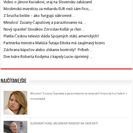
Video o Jánovi Kuciakovi, vraj na Slovensku zakázané
Moslimskú investíciu za miliardu EUR rieši sám Fico,…
Z brucha beštie – ako fungujú súkromné…
Minulosť Zuzany Čaputovej a parazitovanie na…
Nový spasiteľ Slovákov Zoroslav Kollár je člen…
Platila Českou televizi vláda Spojených států amerických?
Partnerka ministra Matúša Šutaja Eštoka má zaujímavý biznis
Záchrana kúpeľov alebo získanie kontroly? Príbeh…
Dve tváre Roberta Kodyma z kapely Lucie-úprimný…
Najčítanejšie
Minulosť Zuzany Čaputovej a parazitovanie na verejných financiách a ľudoch z
mimovládok
SLOVENSKÝ HOKEJ: MILIÓNOVÉ PODVODY NA ÚKOR DETÍ