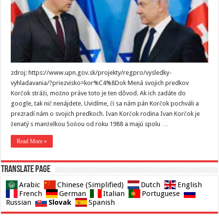
zdroj: https://www.upn.gov.sk/projekty/regpro/vysledky-
vyhladavania/?priezvisko=kor%C4%8Dok Mená svojich predkov
Korčok stráži, možno práve toto je ten dôvod. Ak ich zadáte do
google, tak nič nenájdete. Uvidíme, či sa nám pán Korčok pochváli a
prezradí nám o svojich predkoch. Ivan Korčok rodina Ivan Korčok je
ženatý s manželkou Soňou od roku 1988 a majú spolu …
Read More »
Translate page
Arabic
Chinese (Simplified)
Dutch
English
French
German
Italian
Portuguese
Slovak
Russian
Spanish