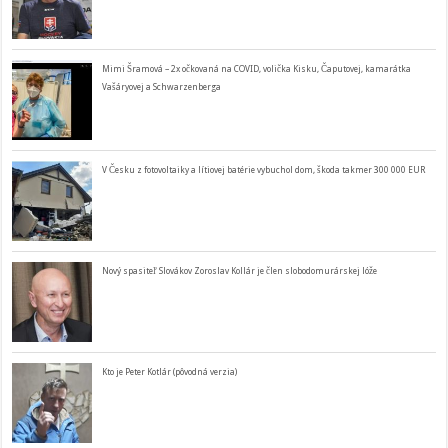
Mimi Šramová – 2x očkovaná na COVID, volička Kisku, Čaputovej, kamarátka
Vašáryovej a Schwarzenberga
V Česku z fotovoltaiky a lítiovej batérie vybuchol dom, škoda takmer 300 000 EUR
Nový spasiteľ Slovákov Zoroslav Kollár je člen slobodomurárskej lóže
Kto je Peter Kotlár (pôvodná verzia)