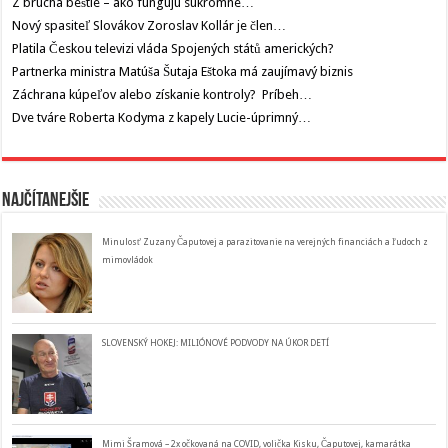
Z brucha beštie – ako fungujú súkromné…
Nový spasiteľ Slovákov Zoroslav Kollár je člen…
Platila Českou televizi vláda Spojených států amerických?
Partnerka ministra Matúša Šutaja Eštoka má zaujímavý biznis
Záchrana kúpeľov alebo získanie kontroly? Príbeh…
Dve tváre Roberta Kodyma z kapely Lucie-úprimný…
Najčítanejšie
Minulosť Zuzany Čaputovej a parazitovanie na verejných financiách a ľudoch z
mimovládok
SLOVENSKÝ HOKEJ: MILIÓNOVÉ PODVODY NA ÚKOR DETÍ
Mimi Šramová – 2x očkovaná na COVID, volička Kisku, Čaputovej, kamarátka