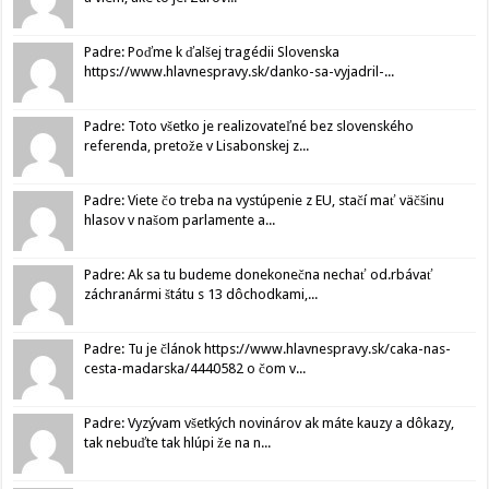
Padre: Poďme k ďalšej tragédii Slovenska
https://www.hlavnespravy.sk/danko-sa-vyjadril-...
Padre: Toto všetko je realizovateľné bez slovenského
referenda, pretože v Lisabonskej z...
Padre: Viete čo treba na vystúpenie z EU, stačí mať väčšinu
hlasov v našom parlamente a...
Padre: Ak sa tu budeme donekonečna nechať od.rbávať
záchranármi štátu s 13 dôchodkami,...
Padre: Tu je článok https://www.hlavnespravy.sk/caka-nas-
cesta-madarska/4440582 o čom v...
Padre: Vyzývam všetkých novinárov ak máte kauzy a dôkazy,
tak nebuďte tak hlúpi že na n...