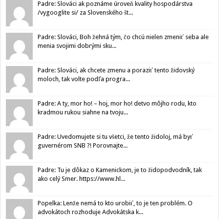
Padre: Slováci ak poznáme úroveň kvality hospodárstva
/vygooglite si/ za Slovenského št...
Padre: Slováci, Boh žehná tým, čo chcú nielen zmeniť seba ale
menia svojimi dobrými sku...
Padre: Slováci, ak chcete zmenu a poraziť tento židovský
moloch, tak volte podľa progra...
Padre: A ty, mor ho! – hoj, mor ho! detvo môjho rodu, kto
kradmou rukou siahne na tvoju...
Padre: Uvedomujete si tu všetci, že tento židoloj, má byť
guvernérom SNB ?! Porovnajte...
Padre: Tu je dôkaz o Kamenickom, je to židopodvodník, tak
ako celý Smer. https://www.hl...
Popelka: Lenže nemá to kto urobiť, to je ten problém. O
advokátoch rozhoduje Advokátska k...