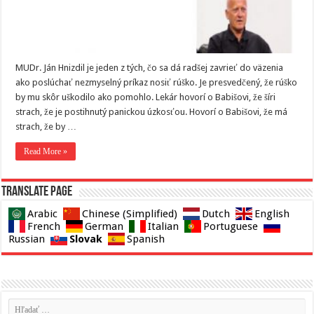
MUDr. Ján Hnizdil je jeden z tých, čo sa dá radšej zavrieť do väzenia
ako poslúchať nezmyselný príkaz nosiť rúško. Je presvedčený, že rúško
by mu skôr uškodilo ako pomohlo. Lekár hovorí o Babišovi, že šíri
strach, že je postihnutý panickou úzkosťou. Hovorí o Babišovi, že má
strach, že by …
Read More »
Translate page
Arabic
Chinese (Simplified)
Dutch
English
French
German
Italian
Portuguese
Slovak
Russian
Spanish