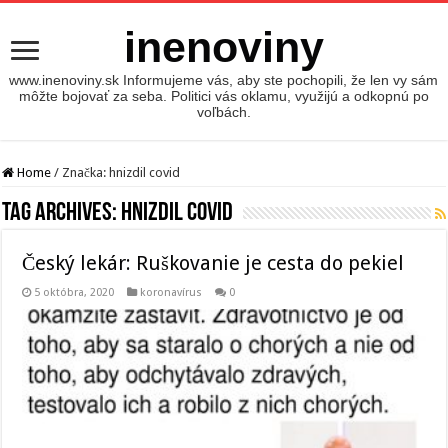
inenoviny
www.inenoviny.sk Informujeme vás, aby ste pochopili, že len vy sám
môžte bojovať za seba. Politici vás oklamu, využijú a odkopnú po
voľbách.
Home
/
Značka:
hnizdil covid
Tag Archives:
hnizdil covid
Český lekár: Ruškovanie je cesta do pekiel
5 októbra, 2020
koronavírus
0