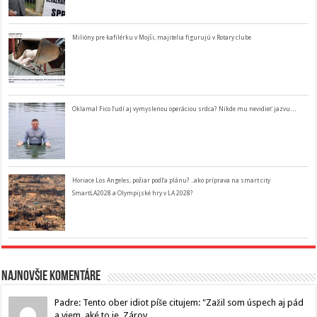
Milióny pre kafilérku v Mojši, majitelia figurujú v Rotary clube
Oklamal Fico ľudí aj vymyslenou operáciou srdca? Nikde mu nevidieť jazvu…
Horiace Los Angeles, požiar podľa plánu? ..ako príprava na smart city
SmartLA2028 a Olympijské hry v LA 2028?
Najnovšie komentáre
Padre: Tento ober idiot píše citujem: "Zažil som úspech aj pád
a viem, aké to je. Zárov...