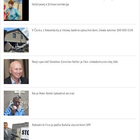
Vašáryovej a Schwarzenberga
V Česku z fotovoltaiky a lítiovej batérie vybuchol dom, škoda takmer 300 000 EUR
Nový spasiteľ Slovákov Zoroslav Kollár je člen slobodomurárskej lóže
Kto je Peter Kotlár (pôvodná verzia)
Podvodník Fico je podľa Babiša vlastníkom SPP