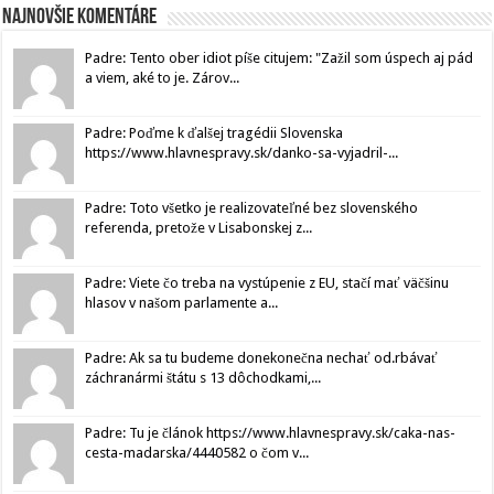
Najnovšie komentáre
Padre: Tento ober idiot píše citujem: "Zažil som úspech aj pád
a viem, aké to je. Zárov...
Padre: Poďme k ďalšej tragédii Slovenska
https://www.hlavnespravy.sk/danko-sa-vyjadril-...
Padre: Toto všetko je realizovateľné bez slovenského
referenda, pretože v Lisabonskej z...
Padre: Viete čo treba na vystúpenie z EU, stačí mať väčšinu
hlasov v našom parlamente a...
Padre: Ak sa tu budeme donekonečna nechať od.rbávať
záchranármi štátu s 13 dôchodkami,...
Padre: Tu je článok https://www.hlavnespravy.sk/caka-nas-
cesta-madarska/4440582 o čom v...