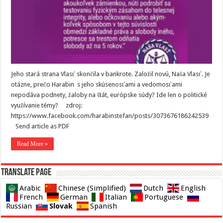
Jeho stará strana Vlasť skončila v bankrote. Založil novú, Naša Vlasť. Je
otázne, prečo Harabin s jeho skúsenosťami a vedomosťami
nepodáva podnety, žaloby na štát, európske súdy? Ide len o politické
využívanie témy? zdroj:
https://www.facebook.com/harabinstefan/posts/3073676186242539
Send article as PDF
Read More »
Translate page
Arabic
Chinese (Simplified)
Dutch
English
French
German
Italian
Portuguese
Slovak
Russian
Spanish