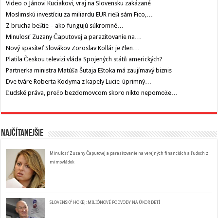
Video o Jánovi Kuciakovi, vraj na Slovensku zakázané
Moslimskú investíciu za miliardu EUR rieši sám Fico,…
Z brucha beštie – ako fungujú súkromné…
Minulosť Zuzany Čaputovej a parazitovanie na…
Nový spasiteľ Slovákov Zoroslav Kollár je člen…
Platila Českou televizi vláda Spojených států amerických?
Partnerka ministra Matúša Šutaja Eštoka má zaujímavý biznis
Dve tváre Roberta Kodyma z kapely Lucie-úprimný…
Ľudské práva, prečo bezdomovcom skoro nikto nepomože…
Najčítanejšie
Minulosť Zuzany Čaputovej a parazitovanie na verejných financiách a ľudoch z
mimovládok
SLOVENSKÝ HOKEJ: MILIÓNOVÉ PODVODY NA ÚKOR DETÍ