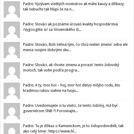
Padre: Vyzývam všetkých novinárov ak máte kauzy a dôkazy,
tak nebuďte tak hlúpi že na n...
Padre: Slováci ak poznáme úroveň kvality hospodárstva
/vygooglite si/ za Slovenského št...
Padre: Slováci, Boh žehná tým, čo chcú nielen zmeniť seba ale
menia svojimi dobrými sku...
Padre: Slováci, ak chcete zmenu a poraziť tento židovský
moloch, tak volte podľa progra...
Padre: A ty, mor ho! – hoj, mor ho! detvo môjho rodu, kto
kradmou rukou siahne na tvoju...
Padre: Uvedomujete si tu všetci, že tento židoloj, má byť
guvernérom SNB ?! Porovnajte...
Padre: Tu je dôkaz o Kamenickom, je to židopodvodník, tak
ako celý Smer. https://www.hl...