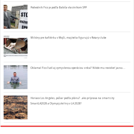
Podvodník Fico je podľa Babiša vlastníkom SPP
Milióny pre kafilérku v Mojši, majitelia figurujú v Rotary clube
Oklamal Fico ľudí aj vymyslenou operáciou srdca? Nikde mu nevidieť jazvu…
Horiace Los Angeles, požiar podľa plánu? ..ako príprava na smart city
SmartLA2028 a Olympijské hry v LA 2028?