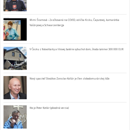
Mimi Šramová – 2x očkovaná na COVID, volička Kisku, Čaputovej, kamarátka
Vašáryovej a Schwarzenberga
V Česku z fotovoltaiky a lítiovej batérie vybuchol dom, škoda takmer 300 000 EUR
Nový spasiteľ Slovákov Zoroslav Kollár je člen slobodomurárskej lóže
Kto je Peter Kotlár (pôvodná verzia)