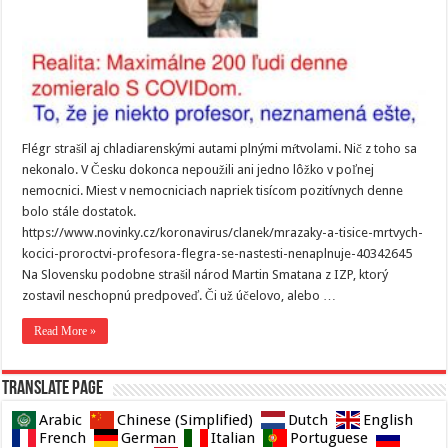
Flégr strašil aj chladiarenskými autami plnými mŕtvolami. Nič z toho sa
nekonalo. V Česku dokonca nepoužili ani jedno lôžko v poľnej
nemocnici. Miest v nemocniciach napriek tisícom pozitívnych denne
bolo stále dostatok.
https://www.novinky.cz/koronavirus/clanek/mrazaky-a-tisice-mrtvych-
kocici-proroctvi-profesora-flegra-se-nastesti-nenaplnuje-40342645
Na Slovensku podobne strašil národ Martin Smatana z IZP, ktorý
zostavil neschopnú predpoveď. Či už účelovo, alebo …
Read More »
Translate page
Arabic
Chinese (Simplified)
Dutch
English
French
German
Italian
Portuguese