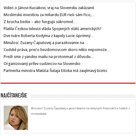
Video o Jánovi Kuciakovi, vraj na Slovensku zakázané
Moslimskú investíciu za miliardu EUR rieši sám Fico,…
Z brucha beštie – ako fungujú súkromné…
Platila Českou televizi vláda Spojených států amerických?
Dve tváre Roberta Kodyma z kapely Lucie-úprimný…
Minulosť Zuzany Čaputovej a parazitovanie na…
Ľudské práva, prečo bezdomovcom skoro nikto nepomože…
Prešli sme z yandex mailu na protonmail z dôvodu…
Organizovaný prílev cudzincov na Slovensko
Partnerka ministra Matúša Šutaja Eštoka má zaujímavý biznis
Najčítanejšie
Minulosť Zuzany Čaputovej a parazitovanie na verejných financiách a ľudoch z
mimovládok