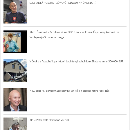
SLOVENSKÝ HOKEJ: MILIÓNOVÉ PODVODY NA ÚKOR DETÍ
Mimi Šramová – 2x očkovaná na COVID, volička Kisku, Čaputovej, kamarátka
Vašáryovej a Schwarzenberga
V Česku z fotovoltaiky a lítiovej batérie vybuchol dom, škoda takmer 300 000 EUR
Nový spasiteľ Slovákov Zoroslav Kollár je člen slobodomurárskej lóže
Kto je Peter Kotlár (pôvodná verzia)