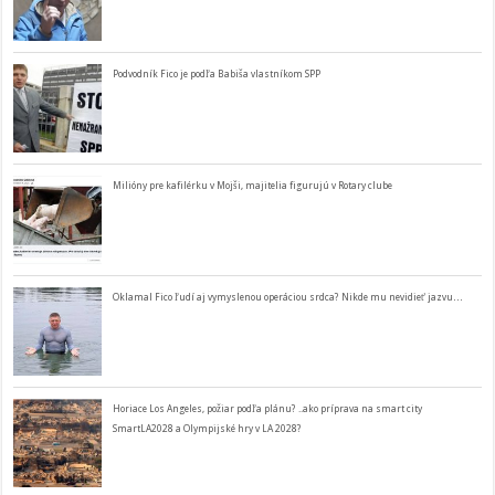
Podvodník Fico je podľa Babiša vlastníkom SPP
Milióny pre kafilérku v Mojši, majitelia figurujú v Rotary clube
Oklamal Fico ľudí aj vymyslenou operáciou srdca? Nikde mu nevidieť jazvu…
Horiace Los Angeles, požiar podľa plánu? ..ako príprava na smart city
SmartLA2028 a Olympijské hry v LA 2028?