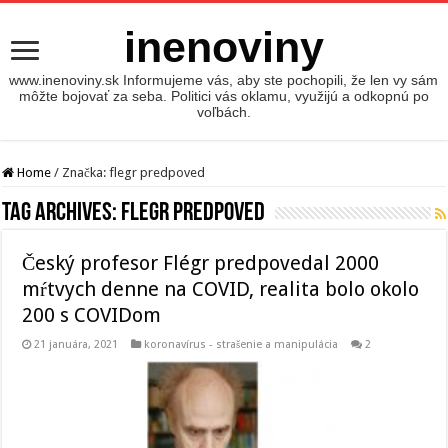
inenoviny
www.inenoviny.sk Informujeme vás, aby ste pochopili, že len vy sám
môžte bojovať za seba. Politici vás oklamu, využijú a odkopnú po
voľbách.
Home
/
Značka:
flegr predpoved
Tag Archives:
flegr predpoved
Český profesor Flégr predpovedal 2000
mŕtvych denne na COVID, realita bolo okolo
200 s COVIDom
21 januára, 2021
koronavírus - strašenie a manipulácia
2