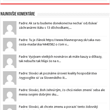
Najnovšie komentáre
Padre: Ak sa tu budeme donekonečna nechať od.rbávať
záchranármi štátu s 13 dôchodkami,...
Padre: Tu je článok https://www.hlavnespravy.sk/caka-nas-
cesta-madarska/4440582 o čom v...
Padre: Vyzývam všetkých novinárov ak máte kauzy a dôkazy,
tak nebuďte tak hlúpi že na n...
Padre: Slováci ak poznáme úroveň kvality hospodárstva
/vygooglite si/ za Slovenského št...
Padre: Slováci, Boh žehná tým, čo chcú nielen zmeniť seba ale
menia svojimi dobrými sku...
Padre: Slováci, ak chcete zmenu a poraziť tento židovský