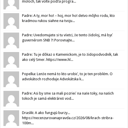
moloch, tak volte podľa progra...
Padre: A ty, mor ho! – hoj, mor ho! detvo môjho rodu, kto
kradmou rukou siahne na tvoju...
Padre: Uvedomujete si tu všetci, že tento židoloj, má byť
guvernérom SNB ?! Porovnajte...
Padre: Tu je dôkaz o Kamenickom, je to židopodvodník, tak
ako celý Smer. https://www.hl...
Popelka: Lenže nemá to kto urobiť, to je ten problém. O
advokátoch rozhoduje Advokátska k...
Padre: Asi by sme sa mali pozrieť na naše toky, na našich
tokoch je samá elektráreň vod...
Draslik: A ako fungujú burzy...
https://necenzurovanapravda.cz/2026/08/krach-stribra-
100m...