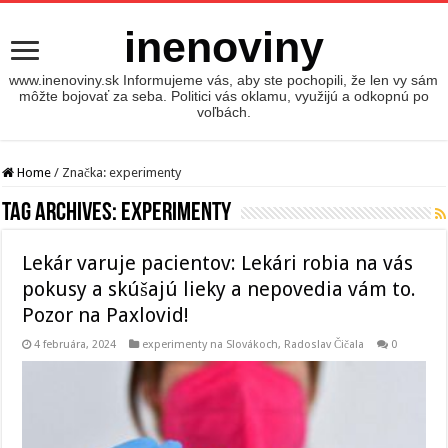
inenoviny
www.inenoviny.sk Informujeme vás, aby ste pochopili, že len vy sám
môžte bojovať za seba. Politici vás oklamu, využijú a odkopnú po
voľbách.
Home
/
Značka:
experimenty
Tag Archives:
experimenty
Lekár varuje pacientov: Lekári robia na vás
pokusy a skúšajú lieky a nepovedia vám to.
Pozor na Paxlovid!
4 februára, 2024
experimenty na Slovákoch
,
Radoslav Čičala
0