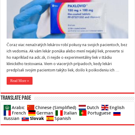
Čoraz viac nenažratých lekárov robí pokusy na svojich pacientoch, bez
ich vedomia. Ak vám lekár ponúka alebo mení nejaký liek, preverte si
ho napríklad na adc.sk, či nejde o experimentálny liek v štádiu
klinického testovania. Viem o viacerých prípadoch, kedy lekári
predpísali svojim pacientom takýto liek, došlo k poškodeniu ich …
Read More »
Translate page
Arabic
Chinese (Simplified)
Dutch
English
French
German
Italian
Portuguese
Slovak
Russian
Spanish