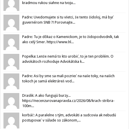
kradmou rukou siahne na tvoju...
Padre: Uvedomujete si tu všetci, že tento židoloj, má byť
guvernérom SNB ?! Porovnajte...
Padre: Tu je dôkaz o Kamenickom, je to židopodvodník, tak
ako celý Smer. https://www.hl...
Popelka: Lenže nemá to kto urobiť, to je ten problém. O
advokátoch rozhoduje Advokátska k...
Padre: Asi by sme sa mali pozrieť na naše toky, na našich
tokoch je samá elektráreň vod...
Draslik: A ako fungujú burzy...
https://necenzurovanapravda.cz/2026/08/krach-stribra-
100m...
korbáč: A paralelne s tým, advokáti a sudcovia ak nebudú
postupovať v súlade so zákonom,...