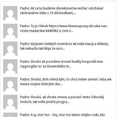
Padre: Ak sa tu budeme donekonečna nechať od.rbávať
záchranármi štátu s 13 dôchodkami,...
Padre: Tu je článok https://www.hlavnespravy.sk/caka-nas-
cesta-madarska/4440582 o čom v...
Padre: Vyzývam všetkých novinárov ak máte kauzy a dôkazy,
tak nebuďte tak hlúpi že na n...
Padre: Slováci ak poznáme úroveň kvality hospodárstva
/vygooglite si/ za Slovenského št...
Padre: Slováci, Boh žehná tým, čo chcú nielen zmeniť seba ale
menia svojimi dobrými sku...
Padre: Slováci, ak chcete zmenu a poraziť tento židovský
moloch, tak volte podľa progra...
Padre: A ty, mor ho! – hoj, mor ho! detvo môjho rodu, kto