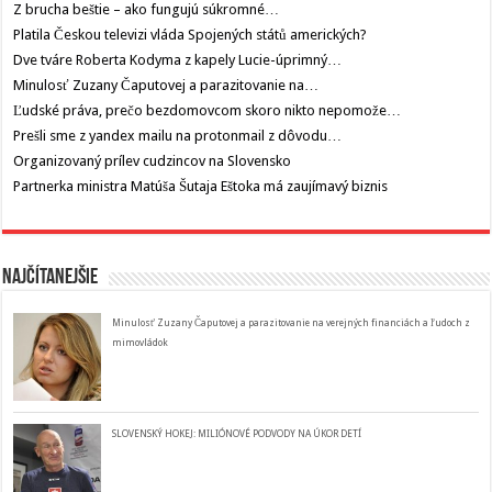
Z brucha beštie – ako fungujú súkromné…
Platila Českou televizi vláda Spojených států amerických?
Dve tváre Roberta Kodyma z kapely Lucie-úprimný…
Minulosť Zuzany Čaputovej a parazitovanie na…
Ľudské práva, prečo bezdomovcom skoro nikto nepomože…
Prešli sme z yandex mailu na protonmail z dôvodu…
Organizovaný prílev cudzincov na Slovensko
Partnerka ministra Matúša Šutaja Eštoka má zaujímavý biznis
Najčítanejšie
Minulosť Zuzany Čaputovej a parazitovanie na verejných financiách a ľudoch z
mimovládok
SLOVENSKÝ HOKEJ: MILIÓNOVÉ PODVODY NA ÚKOR DETÍ