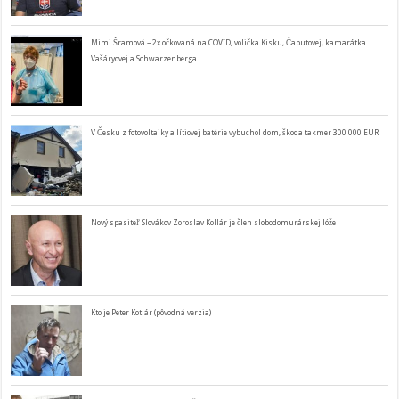
Mimi Šramová – 2x očkovaná na COVID, volička Kisku, Čaputovej, kamarátka
Vašáryovej a Schwarzenberga
V Česku z fotovoltaiky a lítiovej batérie vybuchol dom, škoda takmer 300 000 EUR
Nový spasiteľ Slovákov Zoroslav Kollár je člen slobodomurárskej lóže
Kto je Peter Kotlár (pôvodná verzia)