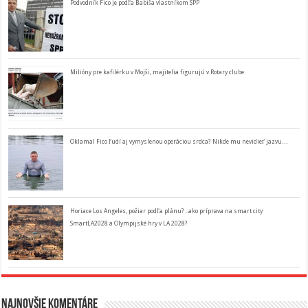
Podvodník Fico je podľa Babiša vlastníkom SPP
Milióny pre kafilérku v Mojši, majitelia figurujú v Rotary clube
Oklamal Fico ľudí aj vymyslenou operáciou srdca? Nikde mu nevidieť jazvu…
Horiace Los Angeles, požiar podľa plánu? ..ako príprava na smart city
SmartLA2028 a Olympijské hry v LA 2028?
Najnovšie komentáre