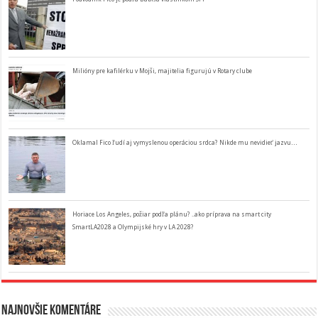
Milióny pre kafilérku v Mojši, majitelia figurujú v Rotary clube
Oklamal Fico ľudí aj vymyslenou operáciou srdca? Nikde mu nevidieť jazvu…
Horiace Los Angeles, požiar podľa plánu? ..ako príprava na smart city
SmartLA2028 a Olympijské hry v LA 2028?
Najnovšie komentáre