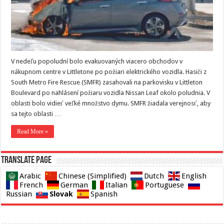
V nedeľu popoludní bolo evakuovaných viacero obchodov v
nákupnom centre v Littletone po požiari elektrického vozidla. Hasiči z
South Metro Fire Rescue (SMFR) zasahovali na parkovisku v Littleton
Boulevard po nahlásení požiaru vozidla Nissan Leaf okolo poludnia. V
oblasti bolo vidieť veľké množstvo dymu. SMFR žiadala verejnosť, aby
sa tejto oblasti …
Read More »
Translate page
Arabic
Chinese (Simplified)
Dutch
English
French
German
Italian
Portuguese
Slovak
Russian
Spanish