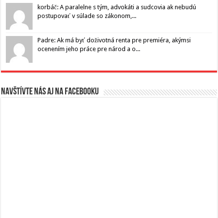
korbáč: A paralelne s tým, advokáti a sudcovia ak nebudú
postupovať v súlade so zákonom,...
Padre: Ak má byť doživotná renta pre premiéra, akýmsi
ocenením jeho práce pre národ a o...
Navštívte nás aj na Facebooku