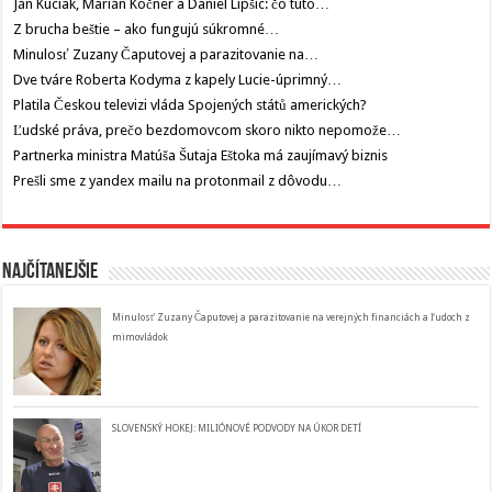
Ján Kuciak, Marián Kočner a Daniel Lipšic: čo túto…
Z brucha beštie – ako fungujú súkromné…
Minulosť Zuzany Čaputovej a parazitovanie na…
Dve tváre Roberta Kodyma z kapely Lucie-úprimný…
Platila Českou televizi vláda Spojených států amerických?
Ľudské práva, prečo bezdomovcom skoro nikto nepomože…
Partnerka ministra Matúša Šutaja Eštoka má zaujímavý biznis
Prešli sme z yandex mailu na protonmail z dôvodu…
Najčítanejšie
Minulosť Zuzany Čaputovej a parazitovanie na verejných financiách a ľudoch z
mimovládok
SLOVENSKÝ HOKEJ: MILIÓNOVÉ PODVODY NA ÚKOR DETÍ