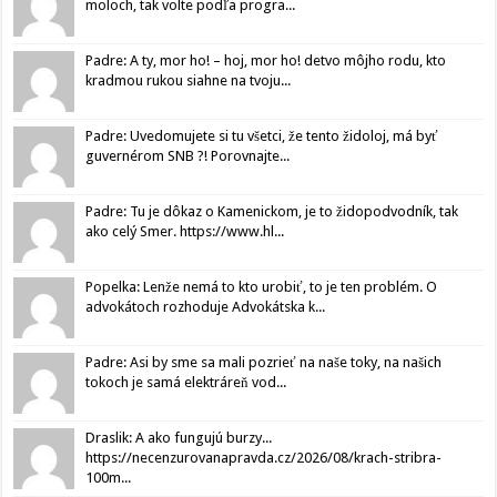
moloch, tak volte podľa progra...
Padre: A ty, mor ho! – hoj, mor ho! detvo môjho rodu, kto
kradmou rukou siahne na tvoju...
Padre: Uvedomujete si tu všetci, že tento židoloj, má byť
guvernérom SNB ?! Porovnajte...
Padre: Tu je dôkaz o Kamenickom, je to židopodvodník, tak
ako celý Smer. https://www.hl...
Popelka: Lenže nemá to kto urobiť, to je ten problém. O
advokátoch rozhoduje Advokátska k...
Padre: Asi by sme sa mali pozrieť na naše toky, na našich
tokoch je samá elektráreň vod...
Draslik: A ako fungujú burzy...
https://necenzurovanapravda.cz/2026/08/krach-stribra-
100m...