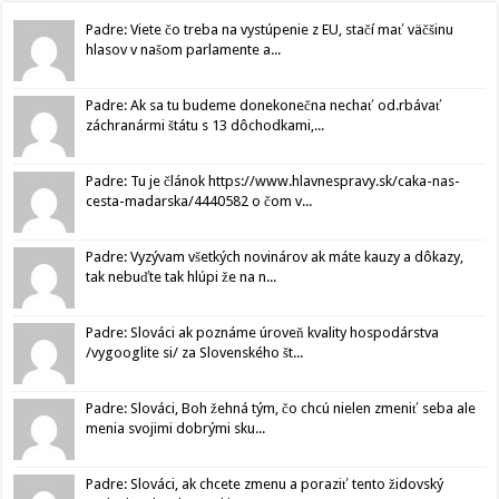
Padre: Viete čo treba na vystúpenie z EU, stačí mať väčšinu
hlasov v našom parlamente a...
Padre: Ak sa tu budeme donekonečna nechať od.rbávať
záchranármi štátu s 13 dôchodkami,...
Padre: Tu je článok https://www.hlavnespravy.sk/caka-nas-
cesta-madarska/4440582 o čom v...
Padre: Vyzývam všetkých novinárov ak máte kauzy a dôkazy,
tak nebuďte tak hlúpi že na n...
Padre: Slováci ak poznáme úroveň kvality hospodárstva
/vygooglite si/ za Slovenského št...
Padre: Slováci, Boh žehná tým, čo chcú nielen zmeniť seba ale
menia svojimi dobrými sku...
Padre: Slováci, ak chcete zmenu a poraziť tento židovský