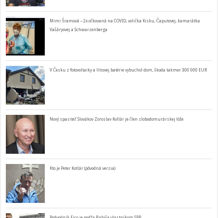
Mimi Šramová – 2x očkovaná na COVID, volička Kisku, Čaputovej, kamarátka
Vašáryovej a Schwarzenberga
V Česku z fotovoltaiky a lítiovej batérie vybuchol dom, škoda takmer 300 000 EUR
Nový spasiteľ Slovákov Zoroslav Kollár je člen slobodomurárskej lóže
Kto je Peter Kotlár (pôvodná verzia)
Podvodník Fico je podľa Babiša vlastníkom SPP