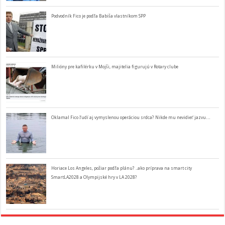
Podvodník Fico je podľa Babiša vlastníkom SPP
Milióny pre kafilérku v Mojši, majitelia figurujú v Rotary clube
Oklamal Fico ľudí aj vymyslenou operáciou srdca? Nikde mu nevidieť jazvu…
Horiace Los Angeles, požiar podľa plánu? ..ako príprava na smart city
SmartLA2028 a Olympijské hry v LA 2028?