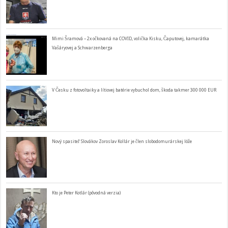
Mimi Šramová – 2x očkovaná na COVID, volička Kisku, Čaputovej, kamarátka
Vašáryovej a Schwarzenberga
V Česku z fotovoltaiky a lítiovej batérie vybuchol dom, škoda takmer 300 000 EUR
Nový spasiteľ Slovákov Zoroslav Kollár je člen slobodomurárskej lóže
Kto je Peter Kotlár (pôvodná verzia)