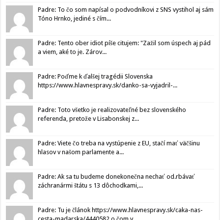
Padre: To čo som napísal o podvodníkovi z SNS vystihol aj sám
Tóno Hrnko, jediné s čím...
Padre: Tento ober idiot píše citujem: "Zažil som úspech aj pád
a viem, aké to je. Zárov...
Padre: Poďme k ďalšej tragédii Slovenska
https://www.hlavnespravy.sk/danko-sa-vyjadril-...
Padre: Toto všetko je realizovateľné bez slovenského
referenda, pretože v Lisabonskej z...
Padre: Viete čo treba na vystúpenie z EU, stačí mať väčšinu
hlasov v našom parlamente a...
Padre: Ak sa tu budeme donekonečna nechať od.rbávať
záchranármi štátu s 13 dôchodkami,...
Padre: Tu je článok https://www.hlavnespravy.sk/caka-nas-
cesta-madarska/4440582 o čom v...