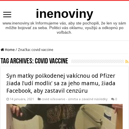
inenoviny
www.inenoviny.sk Informujeme vás, aby ste pochopili, že len vy sám
môžte bojovať za seba. Politici vás oklamu, využijú a odkopnú po
voľbách.
Home
/
Značka:
covid vaccine
Tag Archives:
covid vaccine
Syn matky poškodenej vakícnou od Pfizer
žiada ľudí modliť sa za jeho mamu, žiada
Facebook, aby zastavil cenzúru
14 januára, 2021
covid očkovanie - úmrtia a závažné následky
0