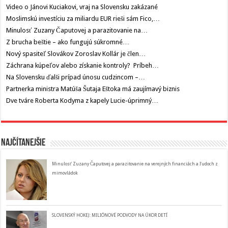
Video o Jánovi Kuciakovi, vraj na Slovensku zakázané
Moslimskú investíciu za miliardu EUR rieši sám Fico,…
Minulosť Zuzany Čaputovej a parazitovanie na…
Z brucha beštie – ako fungujú súkromné…
Nový spasiteľ Slovákov Zoroslav Kollár je člen…
Záchrana kúpeľov alebo získanie kontroly? Príbeh…
Na Slovensku ďalši prípad únosu cudzincom –…
Partnerka ministra Matúša Šutaja Eštoka má zaujímavý biznis
Dve tváre Roberta Kodyma z kapely Lucie-úprimný…
Najčítanejšie
Minulosť Zuzany Čaputovej a parazitovanie na verejných financiách a ľudoch z
mimovládok
SLOVENSKÝ HOKEJ: MILIÓNOVÉ PODVODY NA ÚKOR DETÍ