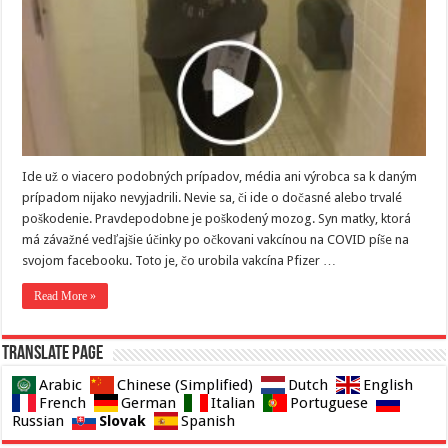
Ide už o viacero podobných prípadov, média ani výrobca sa k daným
prípadom nijako nevyjadrili. Nevie sa, či ide o dočasné alebo trvalé
poškodenie. Pravdepodobne je poškodený mozog. Syn matky, ktorá
má závažné vedľajšie účinky po očkovani vakcínou na COVID píše na
svojom facebooku. Toto je, čo urobila vakcína Pfizer …
Read More »
Translate page
Arabic
Chinese (Simplified)
Dutch
English
French
German
Italian
Portuguese
Slovak
Russian
Spanish