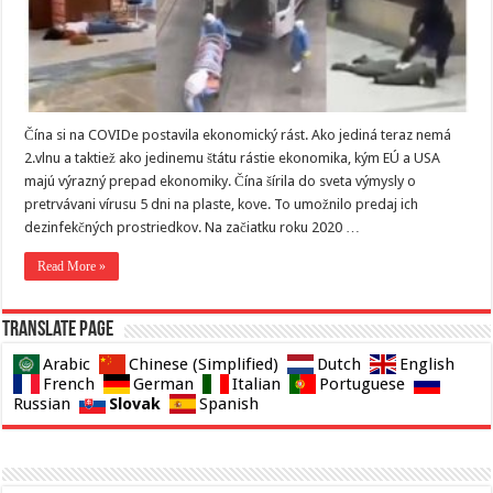
Čína si na COVIDe postavila ekonomický rást. Ako jediná teraz nemá
2.vlnu a taktiež ako jedinemu štátu rástie ekonomika, kým EÚ a USA
majú výrazný prepad ekonomiky. Čína šírila do sveta výmysly o
pretrvávani vírusu 5 dni na plaste, kove. To umožnilo predaj ich
dezinfekčných prostriedkov. Na začiatku roku 2020 …
Read More »
Translate page
Arabic
Chinese (Simplified)
Dutch
English
French
German
Italian
Portuguese
Slovak
Russian
Spanish