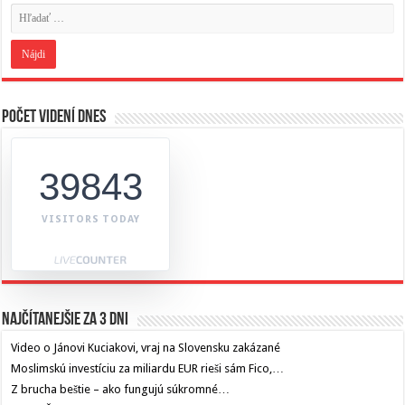
Počet videní dnes
39843
VISITORS TODAY
Najčítanejšie za 3 dni
Video o Jánovi Kuciakovi, vraj na Slovensku zakázané
Moslimskú investíciu za miliardu EUR rieši sám Fico,…
Z brucha beštie – ako fungujú súkromné…