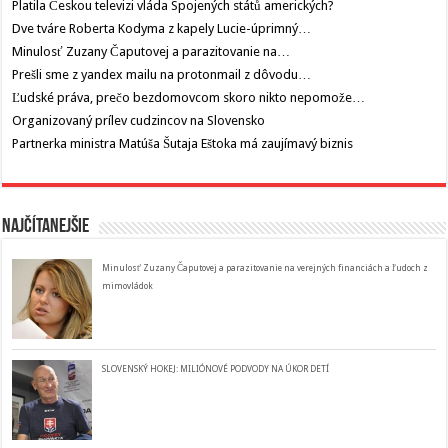
Platila Českou televizi vláda Spojených států amerických?
Dve tváre Roberta Kodyma z kapely Lucie-úprimný…
Minulosť Zuzany Čaputovej a parazitovanie na…
Prešli sme z yandex mailu na protonmail z dôvodu…
Ľudské práva, prečo bezdomovcom skoro nikto nepomože…
Organizovaný prílev cudzincov na Slovensko
Partnerka ministra Matúša Šutaja Eštoka má zaujímavý biznis
Najčítanejšie
Minulosť Zuzany Čaputovej a parazitovanie na verejných financiách a ľudoch z
mimovládok
SLOVENSKÝ HOKEJ: MILIÓNOVÉ PODVODY NA ÚKOR DETÍ