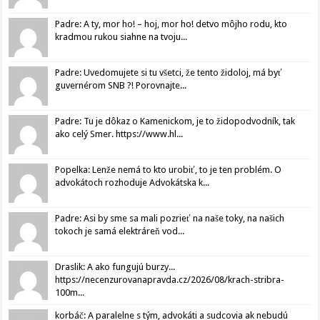
Padre: A ty, mor ho! – hoj, mor ho! detvo môjho rodu, kto
kradmou rukou siahne na tvoju...
Padre: Uvedomujete si tu všetci, že tento židoloj, má byť
guvernérom SNB ?! Porovnajte...
Padre: Tu je dôkaz o Kamenickom, je to židopodvodník, tak
ako celý Smer. https://www.hl...
Popelka: Lenže nemá to kto urobiť, to je ten problém. O
advokátoch rozhoduje Advokátska k...
Padre: Asi by sme sa mali pozrieť na naše toky, na našich
tokoch je samá elektráreň vod...
Draslik: A ako fungujú burzy...
https://necenzurovanapravda.cz/2026/08/krach-stribra-
100m...
korbáč: A paralelne s tým, advokáti a sudcovia ak nebudú