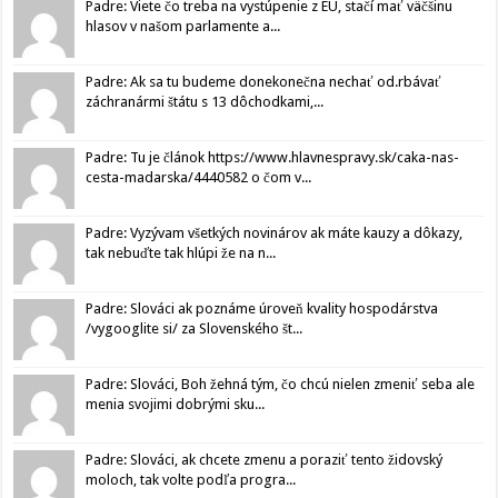
Padre: Viete čo treba na vystúpenie z EU, stačí mať väčšinu
hlasov v našom parlamente a...
Padre: Ak sa tu budeme donekonečna nechať od.rbávať
záchranármi štátu s 13 dôchodkami,...
Padre: Tu je článok https://www.hlavnespravy.sk/caka-nas-
cesta-madarska/4440582 o čom v...
Padre: Vyzývam všetkých novinárov ak máte kauzy a dôkazy,
tak nebuďte tak hlúpi že na n...
Padre: Slováci ak poznáme úroveň kvality hospodárstva
/vygooglite si/ za Slovenského št...
Padre: Slováci, Boh žehná tým, čo chcú nielen zmeniť seba ale
menia svojimi dobrými sku...
Padre: Slováci, ak chcete zmenu a poraziť tento židovský
moloch, tak volte podľa progra...