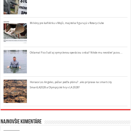
Milióny pre kafilérku v Mojši, majitelia figurujú v Rotary clube
Oklamal Fico ľudí aj vymyslenou operáciou srdca? Nikde mu nevidieť jazvu…
Horiace Los Angeles, požiar podľa plánu? ..ako príprava na smart city
SmartLA2028 a Olympijské hry v LA 2028?
Najnovšie komentáre