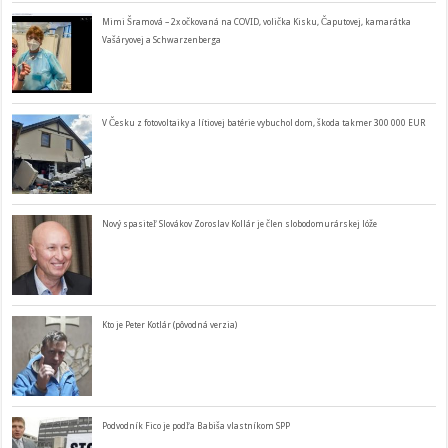
Mimi Šramová – 2x očkovaná na COVID, volička Kisku, Čaputovej, kamarátka
Vašáryovej a Schwarzenberga
V Česku z fotovoltaiky a lítiovej batérie vybuchol dom, škoda takmer 300 000 EUR
Nový spasiteľ Slovákov Zoroslav Kollár je člen slobodomurárskej lóže
Kto je Peter Kotlár (pôvodná verzia)
Podvodník Fico je podľa Babiša vlastníkom SPP