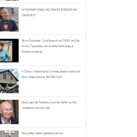
SLOVENSKÝ HOKEJ: MILIÓNOVÉ PODVODY NA
ÚKOR DETÍ
Mimi Šramová – 2x očkovaná na COVID, volička
Kisku, Čaputovej, kamarátka Vašáryovej a
Schwarzenberga
V Česku z fotovoltaiky a lítiovej batérie vybuchol
dom, škoda takmer 300 000 EUR
Nový spasiteľ Slovákov Zoroslav Kollár je člen
slobodomurárskej lóže
Kto je Peter Kotlár (pôvodná verzia)