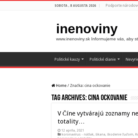
Podporte národovc
SOBOTA , 8 AUGUSTA 2026
inenoviny
www.inenoviny.sk Informujeme vás, aby ste
Politické kauzy
Politické dianie
Nevyri
Home
/
Značka:
cina ockovanie
Tag Archives:
cina ockovanie
V Číne vytvárajú zoznamy ne
totality…
12 apríla, 2021
koronavírus - nátlak, šikana, škodenie ľuďom
,
K