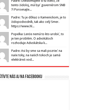
Padre: Uvedomujete si tu všetci, že
tento židoloj, má byť guvernérom SNB
?! Porovnajte...
Padre: Tu je dôkaz o Kamenickom, je to
židopodvodník, tak ako celý Smer.
https://www.hl...
Popelka: Lenže nemá to kto urobiť, to
je ten problém. O advokátoch
rozhoduje Advokátska k...
Padre: Asi by sme sa mali pozrieť na
naše toky, na našich tokoch je samá
elektráreň vod...
tívte nás aj na Facebooku