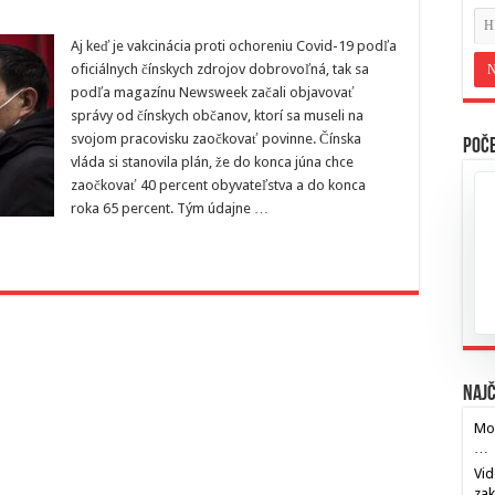
Aj keď je vakcinácia proti ochoreniu Covid-19 podľa
oficiálnych čínskych zdrojov dobrovoľná, tak sa
podľa magazínu Newsweek začali objavovať
správy od čínskych občanov, ktorí sa museli na
svojom pracovisku zaočkovať povinne. Čínska
Poče
vláda si stanovila plán, že do konca júna chce
zaočkovať 40 percent obyvateľstva a do konca
roka 65 percent. Tým údajne …
Najč
Mos
…
Vid
za