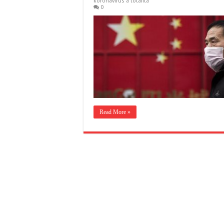
koronavírus a totalita
0
Read More »