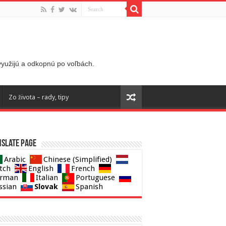
 využijú a odkopnú po voľbách.
Zo života – rady, tipy
slate page
Arabic
Chinese (Simplified)
tch
English
French
rman
Italian
Portuguese
Slovak
ssian
Spanish