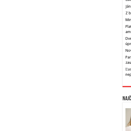
Ján
Z b
Min
Pla
am
Dve
úp
Nov
Par
zau
Ľu
ne
Najč