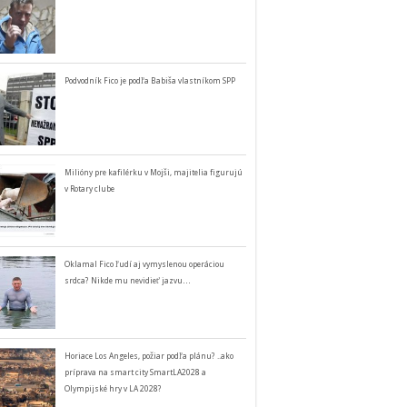
Podvodník Fico je podľa Babiša vlastníkom SPP
Milióny pre kafilérku v Mojši, majitelia figurujú
v Rotary clube
Oklamal Fico ľudí aj vymyslenou operáciou
srdca? Nikde mu nevidieť jazvu…
Horiace Los Angeles, požiar podľa plánu? ..ako
príprava na smart city SmartLA2028 a
Olympijské hry v LA 2028?