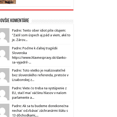
novšie komentáre
Padre: Tento ober idiot píše citujem:
"Zažil som úspech aj pád a viem, aké to
je. Zárov...
Padre: Poďme k ďalšej tragédii
Slovenska
https://www.hlavnespravy.sk/danko-
sa-vyjadril-...
Padre: Toto všetko je realizovateľné
bez slovenského referenda, pretože v
Lisabonskej z...
Padre: Viete čo treba na vystúpenie z
EU, stačí mať väčšinu hlasov v našom
parlamente a...
Padre: Ak sa tu budeme donekonečna
nechať od.rbávať záchranármi štátu s
13 dôchodkami,...