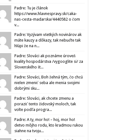
Padre: Tu je článok
https://www.hlavnespravy.sk/caka-
nas-cesta-madarska/4440582 o čom
v...
Padre: Vyzývam všetkých novinárov ak
máte kauzy a dôkazy, tak nebuďte tak
hlúpi že na n...
Padre: Slováci ak poznáme úroveň
kvality hospodárstva /vygooglite si/ za
Slovenského št...
Padre: Slováci, Boh žehná tým, čo chcú
nielen zmeniť seba ale menia svojimi
dobrými sku...
Padre: Slováci, ak chcete zmenu a
poraziť tento židovský moloch, tak
volte podľa progra...
Padre: A ty, mor ho! – hoj, mor ho!
detvo môjho rodu, kto kradmou rukou
siahne na tvoju...