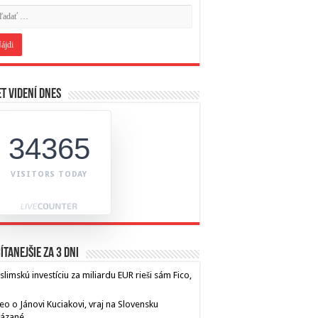
t videní dnes
34365
VISITORS TODAY
ítanejšie za 3 dni
limskú investíciu za miliardu EUR rieši sám Fico,
eo o Jánovi Kuciakovi, vraj na Slovensku
kázané