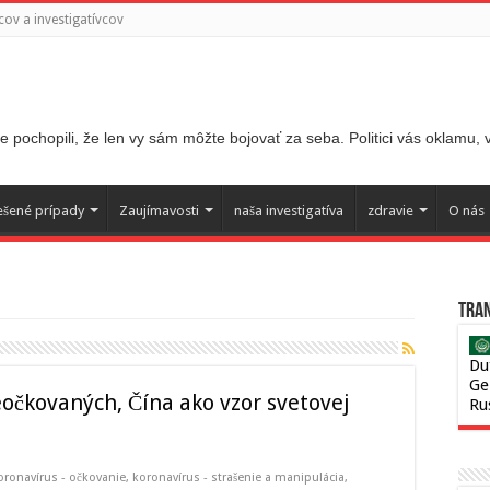
ov a investigatívcov
 pochopili, že len vy sám môžte bojovať za seba. Politici vás oklamu,
ešené prípady
Zaujímavosti
naša investigatíva
zdravie
O nás
Tran
Du
Ge
očkovaných, Čína ako vzor svetovej
Ru
oronavírus - očkovanie
,
koronavírus - strašenie a manipulácia
,