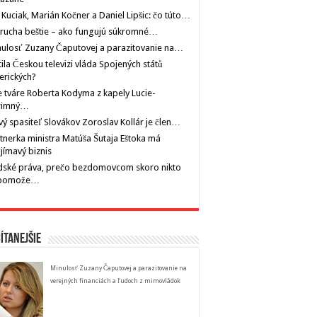
 Kuciak, Marián Kočner a Daniel Lipšic: čo túto…
rucha beštie – ako fungujú súkromné…
ulosť Zuzany Čaputovej a parazitovanie na…
tila Českou televizi vláda Spojených států
erických?
 tváre Roberta Kodyma z kapely Lucie-
rimný…
ý spasiteľ Slovákov Zoroslav Kollár je člen…
tnerka ministra Matúša Šutaja Eštoka má
jímavý biznis
dské práva, prečo bezdomovcom skoro nikto
pomože…
ítanejšie
Minulosť Zuzany Čaputovej a parazitovanie na
verejných financiách a ľudoch z mimovládok