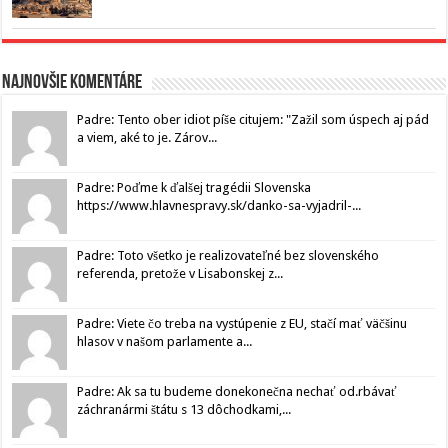
Najnovšie komentáre
Padre: Tento ober idiot píše citujem: "Zažil som úspech aj pád
a viem, aké to je. Zárov...
Padre: Poďme k ďalšej tragédii Slovenska
https://www.hlavnespravy.sk/danko-sa-vyjadril-...
Padre: Toto všetko je realizovateľné bez slovenského
referenda, pretože v Lisabonskej z...
Padre: Viete čo treba na vystúpenie z EU, stačí mať väčšinu
hlasov v našom parlamente a...
Padre: Ak sa tu budeme donekonečna nechať od.rbávať
záchranármi štátu s 13 dôchodkami,...