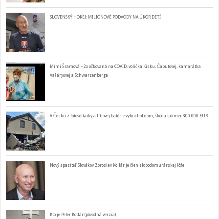
SLOVENSKÝ HOKEJ: MILIÓNOVÉ PODVODY NA ÚKOR DETÍ
Mimi Šramová – 2x očkovaná na COVID, volička Kisku, Čaputovej, kamarátka
Vašáryovej a Schwarzenberga
V Česku z fotovoltaiky a lítiovej batérie vybuchol dom, škoda takmer 300 000 EUR
Nový spasiteľ Slovákov Zoroslav Kollár je člen slobodomurárskej lóže
Kto je Peter Kotlár (pôvodná verzia)