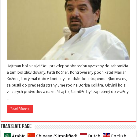
Hajtman bol s najväčšou pravdepodobnosťou vyvezený do zahraničia
a tam bol zlikvidovaný, tvrdí Kočner. Kontroverzný podnikateľ Marián
Kočner, ktorý mal dobré kontakty s mafiánskou skupinou sýkorovcov,
sa pustil do predsedu strany Sme rodina Borisa Kollára. Obvinil ho z
viacerých podvodov a naznačil aj to, že môže byť zapletený do vraždy
…
Read More »
Translate page
Arabic
Chinese (Simplified)
Dutch
English