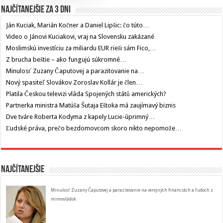
Najčítanejšie za 3 dni
Ján Kuciak, Marián Kočner a Daniel Lipšic: čo túto…
Video o Jánovi Kuciakovi, vraj na Slovensku zakázané
Moslimskú investíciu za miliardu EUR rieši sám Fico,…
Z brucha beštie – ako fungujú súkromné…
Minulosť Zuzany Čaputovej a parazitovanie na…
Nový spasiteľ Slovákov Zoroslav Kollár je člen…
Platila Českou televizi vláda Spojených států amerických?
Partnerka ministra Matúša Šutaja Eštoka má zaujímavý biznis
Dve tváre Roberta Kodyma z kapely Lucie-úprimný…
Ľudské práva, prečo bezdomovcom skoro nikto nepomože…
Najčítanejšie
Minulosť Zuzany Čaputovej a parazitovanie na verejných financiách a ľudoch z
mimovládok