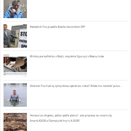
Podvodník Fico je podľa Babiša vlastníkom SPP
Milióny pre kafilérku v Mojši, majitelia figurujú v Rotary clube
Oklamal Fico ľudí aj vymyslenou operáciou srdca? Nikde mu nevidieť jazvu…
Horiace Los Angeles, požiar podľa plánu? ..ako príprava na smart city
SmartLA2028 a Olympijské hry v LA 2028?