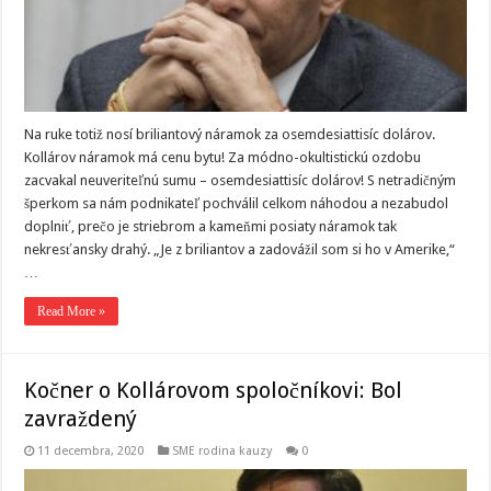
Na ruke totiž nosí briliantový náramok za osemdesiattisíc dolárov.
Kollárov náramok má cenu bytu! Za módno-okultistickú ozdobu
zacvakal neuveriteľnú sumu – osemdesiattisíc dolárov! S netradičným
šperkom sa nám podnikateľ pochválil celkom náhodou a nezabudol
doplniť, prečo je striebrom a kameňmi posiaty náramok tak
nekresťansky drahý. „Je z briliantov a zadovážil som si ho v Amerike,“
…
Read More »
Kočner o Kollárovom spoločníkovi: Bol
zavraždený
11 decembra, 2020
SME rodina kauzy
0