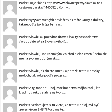
Padre: Tu je článok https://www.hlavnespravy.sk/caka-nas-
cesta-madarska/4440582 o čom v...
Padre: Vyzývam všetkých novinárov ak máte kauzy a dôkazy,
tak nebuďte tak hlúpi že na n...
Padre: Slováci ak poznáme úroveň kvality hospodárstva
/vygooglite si/ za Slovenského št...
Padre: Slováci, Boh žehná tým, čo chcú nielen zmeniť seba ale
menia svojimi dobrými sku...
Padre: Slováci, ak chcete zmenu a poraziť tento židovský
moloch, tak volte podľa progra...
Padre: A ty, mor ho! – hoj, mor ho! detvo môjho rodu, kto
kradmou rukou siahne na tvoju...
Padre: Uvedomujete si tu všetci, že tento židoloj, má byť
guvernérom SNB ?! Porovnajte...