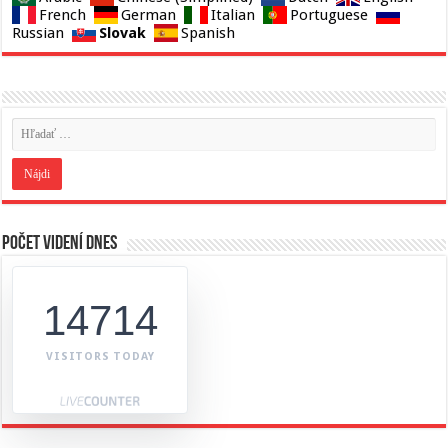
French
German
Italian
Portuguese
Slovak
Russian
Spanish
Počet videní dnes
14714
VISITORS TODAY