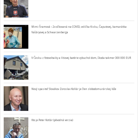
Mimi Šramová – 2x očkovaná na COVID, volička Kisku, Čaputovej, kamarátka
Vašáryovej a Schwarzenberga
V Česku z fotovoltaiky a lítiovej batérie vybuchol dom, škoda takmer 300 000 EUR
Nový spasiteľ Slovákov Zoroslav Kollár je člen slobodomurárskej lóže
Kto je Peter Kotlár (pôvodná verzia)