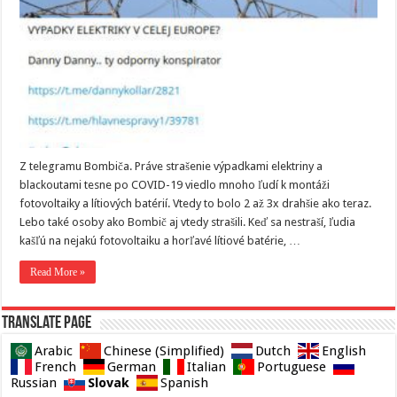
Z telegramu Bombiča. Práve strašenie výpadkami elektriny a
blackoutami tesne po COVID-19 viedlo mnoho ľudí k montáži
fotovoltaiky a lítiových batérií. Vtedy to bolo 2 až 3x drahšie ako teraz.
Lebo také osoby ako Bombič aj vtedy strašili. Keď sa nestraší, ľudia
kašľú na nejakú fotovoltaiku a horľavé lítiové batérie, …
Read More »
Translate page
Arabic
Chinese (Simplified)
Dutch
English
French
German
Italian
Portuguese
Slovak
Russian
Spanish