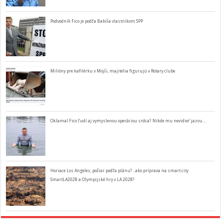
Podvodník Fico je podľa Babiša vlastníkom SPP
Milióny pre kafilérku v Mojši, majitelia figurujú v Rotary clube
Oklamal Fico ľudí aj vymyslenou operáciou srdca? Nikde mu nevidieť jazvu…
Horiace Los Angeles, požiar podľa plánu? ..ako príprava na smart city
SmartLA2028 a Olympijské hry v LA 2028?