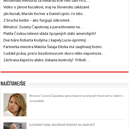
Moslimskú investíciu za miliardu EUR rieši sám Fico,…
Video o Jánovi Kuciakovi, vraj na Slovensku zakázané
Ján Kuciak, Marián Kočner a Daniel Lipšic: čo túto…
Z brucha beštie – ako fungujú súkromné…
Minulosť Zuzany Čaputovej a parazitovanie na…
Platila Českou televizi vláda Spojených států amerických?
Dve tváre Roberta Kodyma z kapely Lucie-úprimný…
Partnerka ministra Matúša Šutaja Eštoka má zaujímavý biznis
Ľudské práva, prečo bezdomovcom skoro nikto nepomože…
Záchrana kúpeľov alebo získanie kontroly? Príbeh…
Najčítanejšie
Minulosť Zuzany Čaputovej a parazitovanie na verejných financiách a ľudoch z
mimovládok
SLOVENSKÝ HOKEJ: MILIÓNOVÉ PODVODY NA ÚKOR DETÍ