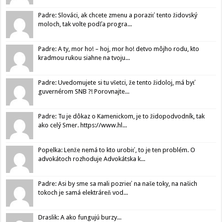
Padre: Slováci, ak chcete zmenu a poraziť tento židovský
moloch, tak volte podľa progra...
Padre: A ty, mor ho! – hoj, mor ho! detvo môjho rodu, kto
kradmou rukou siahne na tvoju...
Padre: Uvedomujete si tu všetci, že tento židoloj, má byť
guvernérom SNB ?! Porovnajte...
Padre: Tu je dôkaz o Kamenickom, je to židopodvodník, tak
ako celý Smer. https://www.hl...
Popelka: Lenže nemá to kto urobiť, to je ten problém. O
advokátoch rozhoduje Advokátska k...
Padre: Asi by sme sa mali pozrieť na naše toky, na našich
tokoch je samá elektráreň vod...
Draslik: A ako fungujú burzy...