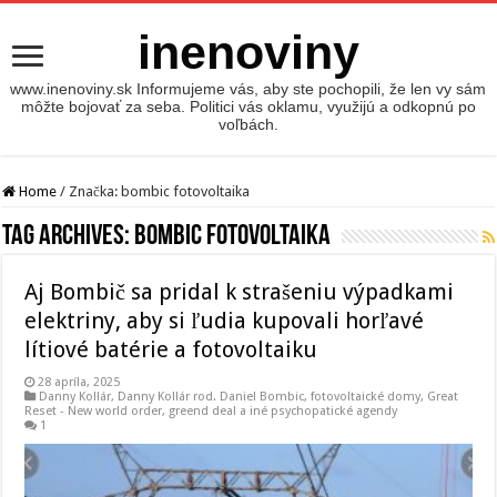
inenoviny
www.inenoviny.sk Informujeme vás, aby ste pochopili, že len vy sám
môžte bojovať za seba. Politici vás oklamu, využijú a odkopnú po
voľbách.
Home
/
Značka:
bombic fotovoltaika
Tag Archives:
bombic fotovoltaika
Aj Bombič sa pridal k strašeniu výpadkami
elektriny, aby si ľudia kupovali horľavé
lítiové batérie a fotovoltaiku
28 apríla, 2025
Danny Kollár
,
Danny Kollár rod. Daniel Bombic
,
fotovoltaické domy
,
Great
Reset - New world order
,
greend deal a iné psychopatické agendy
1