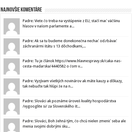
Najnovšie komentáre
Padre: Viete čo treba na vystúpenie z EU, stačí mať väčšinu
hlasov v našom parlamente a...
Padre: Ak sa tu budeme donekonečna nechať od.rbávať
záchranármi štátu s 13 dôchodkami,...
Padre: Tu je článok https://www.hlavnespravy.sk/caka-nas-
cesta-madarska/4440582 o čom v...
Padre: Vyzývam všetkých novinárov ak máte kauzy a dôkazy,
tak nebuďte tak hlúpi že na n...
Padre: Slováci ak poznáme úroveň kvality hospodárstva
/vygooglite si/ za Slovenského št...
Padre: Slováci, Boh žehná tým, čo chcú nielen zmeniť seba ale
menia svojimi dobrými sku...