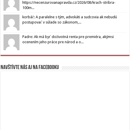
https://necenzurovanapravda.cz/2026/08/krach-stribra-
100m...
korbáč: A paralelne s tým, advokáti a sudcovia ak nebudú
postupovať v súlade so zákonom,...
Padre: Ak má byť doživotná renta pre premiéra, akýmsi
ocenením jeho práce pre národ a o...
Navštívte nás aj na Facebooku