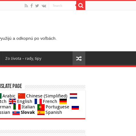
 využijú a odkopnú po voľbách.
Zo života – rady, tipy
slate page
Arabic
Chinese (Simplified)
tch
English
French
rman
Italian
Portuguese
Slovak
ssian
Spanish