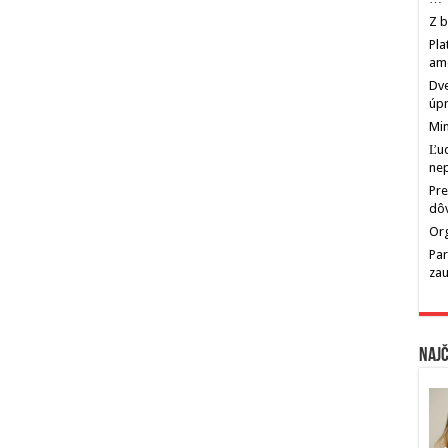
Z b
Pla
am
Dve
úp
Min
Ľu
ne
Pre
dô
Org
Par
zau
Najč