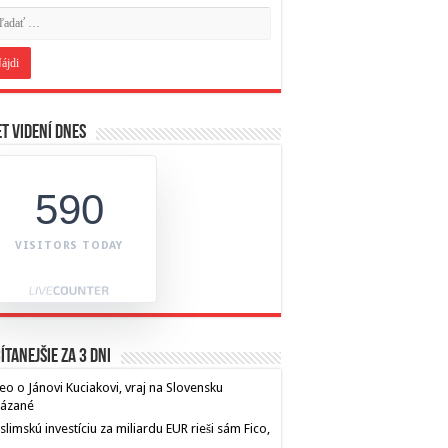
t videní dnes
590
VISITORS TODAY
ítanejšie za 3 dni
eo o Jánovi Kuciakovi, vraj na Slovensku
kázané
limskú investíciu za miliardu EUR rieši sám Fico,