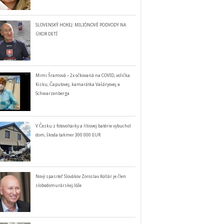
SLOVENSKÝ HOKEJ: MILIÓNOVÉ PODVODY NA
ÚKOR DETÍ
Mimi Šramová – 2x očkovaná na COVID, volička
Kisku, Čaputovej, kamarátka Vašáryovej a
Schwarzenberga
V Česku z fotovoltaiky a lítiovej batérie vybuchol
dom, škoda takmer 300 000 EUR
Nový spasiteľ Slovákov Zoroslav Kollár je člen
slobodomurárskej lóže