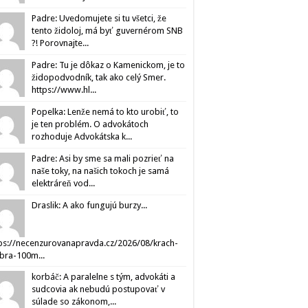
Padre: Uvedomujete si tu všetci, že
tento židoloj, má byť guvernérom SNB
?! Porovnajte...
Padre: Tu je dôkaz o Kamenickom, je to
židopodvodník, tak ako celý Smer.
https://www.hl...
Popelka: Lenže nemá to kto urobiť, to
je ten problém. O advokátoch
rozhoduje Advokátska k...
Padre: Asi by sme sa mali pozrieť na
naše toky, na našich tokoch je samá
elektráreň vod...
Draslik: A ako fungujú burzy...
ps://necenzurovanapravda.cz/2026/08/krach-
ibra-100m...
korbáč: A paralelne s tým, advokáti a
sudcovia ak nebudú postupovať v
súlade so zákonom,...