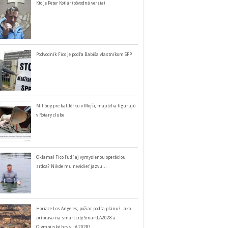
Kto je Peter Kotlár (pôvodná verzia)
Podvodník Fico je podľa Babiša vlastníkom SPP
Milióny pre kafilérku v Mojši, majitelia figurujú
v Rotary clube
Oklamal Fico ľudí aj vymyslenou operáciou
srdca? Nikde mu nevidieť jazvu…
Horiace Los Angeles, požiar podľa plánu? ..ako
príprava na smart city SmartLA2028 a
Olympijské hry v LA 2028?