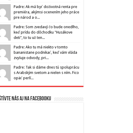
Padre: Ak má byť doživotná renta pre
premiéra, akýmsi ocenením jeho práce
pre národ a o...
Padre: Som zvedavý čo bude onedlho,
keď prídu do dôchodku "Husákove
deti", to tu už ten...
Padre: Ako tu má niekto v tomto
bananistane podnikať, keď vám vláda
zvyšuje odvody, pri...
Padre: Tak si dáme dnes tú spoluprácu
s Arabským svetom a nielen s ním. Fico
opäť perlí...
tívte nás aj na Facebooku