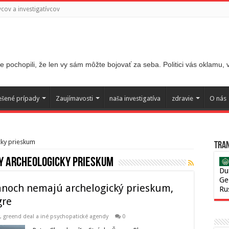
ov a investigatívcov
 pochopili, že len vy sám môžte bojovať za seba. Politici vás oklamu,
ešené prípady
Zaujímavosti
naša investigatíva
zdravie
O nás
cky prieskum
Tran
y archeologicky prieskum
Du
Ge
anoch nemajú archelogický prieskum,
Ru
gre
,
greend deal a iné psychopatické agendy
0