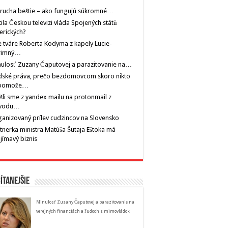
rucha beštie – ako fungujú súkromné…
tila Českou televizi vláda Spojených států
erických?
 tváre Roberta Kodyma z kapely Lucie-
rimný…
ulosť Zuzany Čaputovej a parazitovanie na…
dské práva, prečo bezdomovcom skoro nikto
pomože…
šli sme z yandex mailu na protonmail z
vodu…
anizovaný prílev cudzincov na Slovensko
tnerka ministra Matúša Šutaja Eštoka má
jímavý biznis
ítanejšie
Minulosť Zuzany Čaputovej a parazitovanie na
verejných financiách a ľudoch z mimovládok