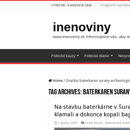
Podporte národovc
ŠTVRTOK , 6 AUGUSTA 2026
inenoviny
www.inenoviny.sk Informujeme vás, aby ste
Politické kauzy
Politické dianie
Nevyri
Home
/
Značka:
baterkaren surany archeologi
Tag Archives:
baterkaren suran
Na stavbu baterkárne v Šur
klamali a dokonca kopali ba
1 apríla, 2025
Great Reset - New world order