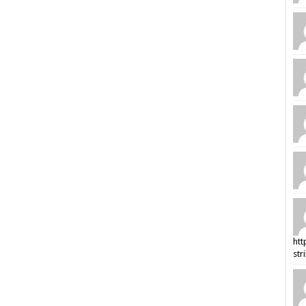
htt
str