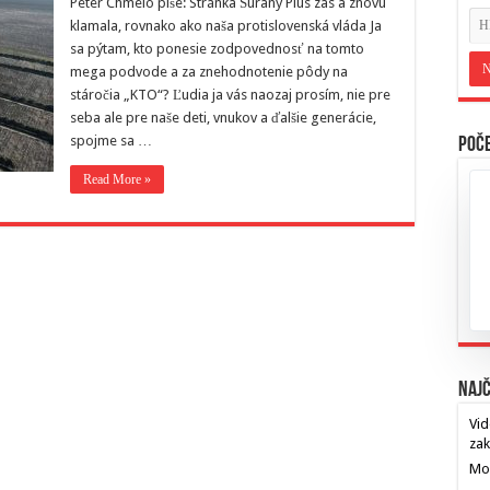
Peter Chmelo píše: Stránka Šurany Plus zas a znovu
klamala, rovnako ako naša protislovenská vláda Ja
sa pýtam, kto ponesie zodpovednosť na tomto
mega podvode a za znehodnotenie pôdy na
stáročia „KTO“? Ľudia ja vás naozaj prosím, nie pre
seba ale pre naše deti, vnukov a ďalšie generácie,
spojme sa …
Poče
Read More »
Najč
Vid
za
Mos
…