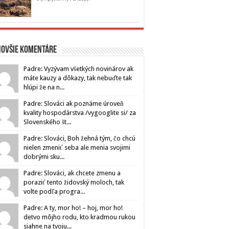
novšie komentáre
Padre: Vyzývam všetkých novinárov ak
máte kauzy a dôkazy, tak nebuďte tak
hlúpi že na n...
Padre: Slováci ak poznáme úroveň
kvality hospodárstva /vygooglite si/ za
Slovenského št...
Padre: Slováci, Boh žehná tým, čo chcú
nielen zmeniť seba ale menia svojimi
dobrými sku...
Padre: Slováci, ak chcete zmenu a
poraziť tento židovský moloch, tak
volte podľa progra...
Padre: A ty, mor ho! – hoj, mor ho!
detvo môjho rodu, kto kradmou rukou
siahne na tvoju...