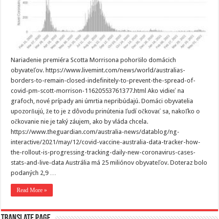
Nariadenie premiéra Scotta Morrisona pohoršilo domácich
obyvateľov. https://www.livemint.com/news/world/australias-
borders-to-remain-closed-indefinitely-to-prevent-the-spread-of-
covid-pm-scott-morrison-11620553761377.html Ako vidieť na
grafoch, nové prípady ani úmrtia nepribúdajú. Domáci obyvatelia
upozorňujú, že to je z dôvodu prinútenia ľudí očkovať sa, nakoľko o
očkovanie nie je taký záujem, ako by vláda chcela.
https://www.theguardian.com/australia-news/datablog/ng-
interactive/2021/may/12/covid-vaccine-australia-data-tracker-how-
the-rollout-is-progressing-tracking-daily-new-coronavirus-cases-
stats-and-live-data Austrália má 25 miliónov obyvateľov. Doteraz bolo
podaných 2,9 …
Read More »
Translate page