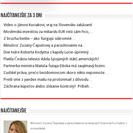
Najčítanejšie za 3 dni
Video o Jánovi Kuciakovi, vraj na Slovensku zakázané
Moslimskú investíciu za miliardu EUR rieši sám Fico,…
Z brucha beštie – ako fungujú súkromné…
Minulosť Zuzany Čaputovej a parazitovanie na…
Dve tváre Roberta Kodyma z kapely Lucie-úprimný…
Platila Českou televizi vláda Spojených států amerických?
Partnerka ministra Matúša Šutaja Eštoka má zaujímavý biznis
Ľudské práva, prečo bezdomovcom skoro nikto nepomože…
Prešli sme z yandex mailu na protonmail z dôvodu…
Záchrana kúpeľov alebo získanie kontroly? Príbeh…
Najčítanejšie
Minulosť Zuzany Čaputovej a parazitovanie na verejných financiách a ľudoch z
mimovládok