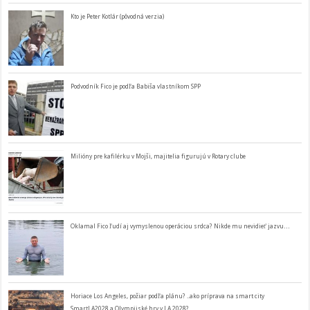
Kto je Peter Kotlár (pôvodná verzia)
Podvodník Fico je podľa Babiša vlastníkom SPP
Milióny pre kafilérku v Mojši, majitelia figurujú v Rotary clube
Oklamal Fico ľudí aj vymyslenou operáciou srdca? Nikde mu nevidieť jazvu…
Horiace Los Angeles, požiar podľa plánu? ..ako príprava na smart city
SmartLA2028 a Olympijské hry v LA 2028?