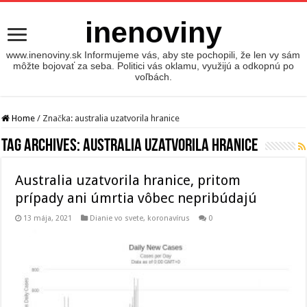
inenoviny
www.inenoviny.sk Informujeme vás, aby ste pochopili, že len vy sám
môžte bojovať za seba. Politici vás oklamu, využijú a odkopnú po
voľbách.
Home
/
Značka:
australia uzatvorila hranice
Tag Archives:
australia uzatvorila hranice
Australia uzatvorila hranice, pritom
prípady ani úmrtia vôbec nepribúdajú
13 mája, 2021
Dianie vo svete
,
koronavírus
0