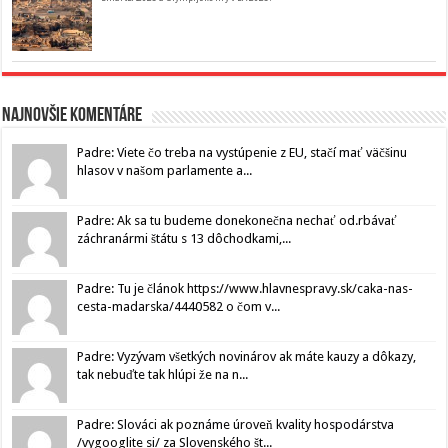
Najnovšie komentáre
Padre: Viete čo treba na vystúpenie z EU, stačí mať väčšinu
hlasov v našom parlamente a...
Padre: Ak sa tu budeme donekonečna nechať od.rbávať
záchranármi štátu s 13 dôchodkami,...
Padre: Tu je článok https://www.hlavnespravy.sk/caka-nas-
cesta-madarska/4440582 o čom v...
Padre: Vyzývam všetkých novinárov ak máte kauzy a dôkazy,
tak nebuďte tak hlúpi že na n...
Padre: Slováci ak poznáme úroveň kvality hospodárstva
/vygooglite si/ za Slovenského št...