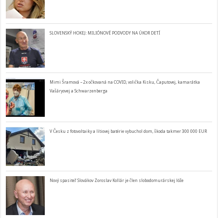
SLOVENSKÝ HOKEJ: MILIÓNOVÉ PODVODY NA ÚKOR DETÍ
Mimi Šramová – 2x očkovaná na COVID, volička Kisku, Čaputovej, kamarátka
Vašáryovej a Schwarzenberga
V Česku z fotovoltaiky a lítiovej batérie vybuchol dom, škoda takmer 300 000 EUR
Nový spasiteľ Slovákov Zoroslav Kollár je člen slobodomurárskej lóže