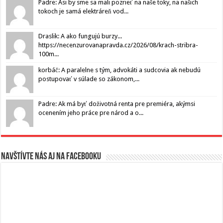
Padre: Asi by sme sa mali pozrieť na naše toky, na našich
tokoch je samá elektráreň vod...
Draslik: A ako fungujú burzy...
https://necenzurovanapravda.cz/2026/08/krach-stribra-
100m...
korbáč: A paralelne s tým, advokáti a sudcovia ak nebudú
postupovať v súlade so zákonom,...
Padre: Ak má byť doživotná renta pre premiéra, akýmsi
ocenením jeho práce pre národ a o...
Navštívte nás aj na Facebooku