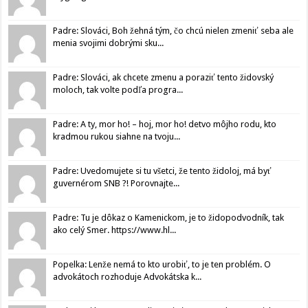
Padre: Slováci, Boh žehná tým, čo chcú nielen zmeniť seba ale
menia svojimi dobrými sku...
Padre: Slováci, ak chcete zmenu a poraziť tento židovský
moloch, tak volte podľa progra...
Padre: A ty, mor ho! – hoj, mor ho! detvo môjho rodu, kto
kradmou rukou siahne na tvoju...
Padre: Uvedomujete si tu všetci, že tento židoloj, má byť
guvernérom SNB ?! Porovnajte...
Padre: Tu je dôkaz o Kamenickom, je to židopodvodník, tak
ako celý Smer. https://www.hl...
Popelka: Lenže nemá to kto urobiť, to je ten problém. O
advokátoch rozhoduje Advokátska k...