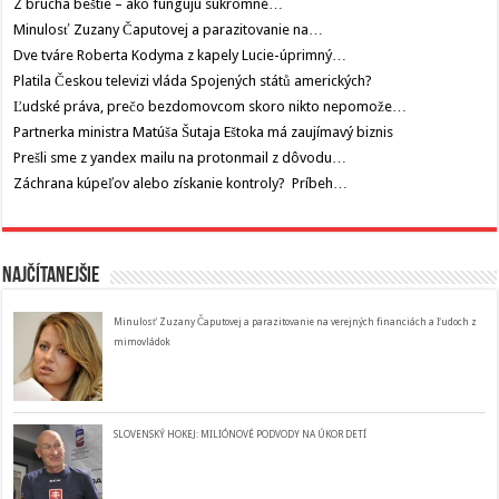
Z brucha beštie – ako fungujú súkromné…
Minulosť Zuzany Čaputovej a parazitovanie na…
Dve tváre Roberta Kodyma z kapely Lucie-úprimný…
Platila Českou televizi vláda Spojených států amerických?
Ľudské práva, prečo bezdomovcom skoro nikto nepomože…
Partnerka ministra Matúša Šutaja Eštoka má zaujímavý biznis
Prešli sme z yandex mailu na protonmail z dôvodu…
Záchrana kúpeľov alebo získanie kontroly? Príbeh…
Najčítanejšie
Minulosť Zuzany Čaputovej a parazitovanie na verejných financiách a ľudoch z
mimovládok
SLOVENSKÝ HOKEJ: MILIÓNOVÉ PODVODY NA ÚKOR DETÍ