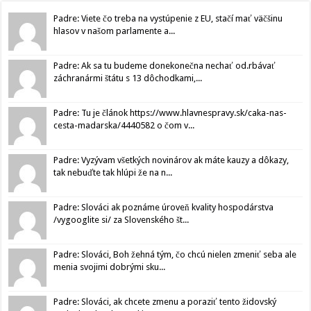
Padre: Viete čo treba na vystúpenie z EU, stačí mať väčšinu
hlasov v našom parlamente a...
Padre: Ak sa tu budeme donekonečna nechať od.rbávať
záchranármi štátu s 13 dôchodkami,...
Padre: Tu je článok https://www.hlavnespravy.sk/caka-nas-
cesta-madarska/4440582 o čom v...
Padre: Vyzývam všetkých novinárov ak máte kauzy a dôkazy,
tak nebuďte tak hlúpi že na n...
Padre: Slováci ak poznáme úroveň kvality hospodárstva
/vygooglite si/ za Slovenského št...
Padre: Slováci, Boh žehná tým, čo chcú nielen zmeniť seba ale
menia svojimi dobrými sku...
Padre: Slováci, ak chcete zmenu a poraziť tento židovský