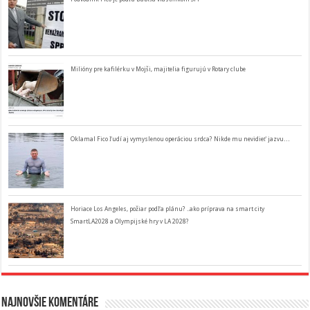
Milióny pre kafilérku v Mojši, majitelia figurujú v Rotary clube
Oklamal Fico ľudí aj vymyslenou operáciou srdca? Nikde mu nevidieť jazvu…
Horiace Los Angeles, požiar podľa plánu? ..ako príprava na smart city
SmartLA2028 a Olympijské hry v LA 2028?
Najnovšie komentáre