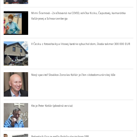
Mimi Šramová – 2x očkovaná na COVID, volička Kisku, Čaputovej, kamarátka
Vašáryovej a Schwarzenberga
V Česku z fotovoltaiky a lítiovej batérie vybuchol dom, škoda takmer 300 000 EUR
Nový spasiteľ Slovákov Zoroslav Kollár je člen slobodomurárskej lóže
Kto je Peter Kotlár (pôvodná verzia)
Podvodník Fico je podľa Babiša vlastníkom SPP