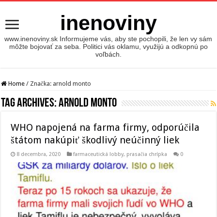
inenoviny
www.inenoviny.sk Informujeme vás, aby ste pochopili, že len vy sám
môžte bojovať za seba. Politici vás oklamu, využijú a odkopnú po
voľbách.
Home
/
Značka:
arnold monto
Tag Archives:
arnold monto
WHO napojená na farma firmy, odporúčila
štátom nakúpiť škodlivý neúčinný liek
8 decembra, 2020
farmaceutická lobby
,
prasačia chrípka
0