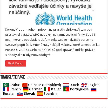
Koronavírus v mnohom prípomína prasačiu chrípku. Aj tam boli
prestavitelia štátov, WHO napojení na farmaceutické firmy. Strašili
neprimerane populáciu s cieľom očkovať, čo najväčšie percento
svetovej populácie. Mnohé štáty nakúpili vakcíny, ktoré sa nepoužili…
Počas COVIDu sa zašlo ešte ďalej, sú pošliapavané ľudské práva a
slobody ako nikdy v novodobých …
Read More »
Translate page
Arabic
Chinese (Simplified)
Dutch
English
French
German
Italian
Portuguese
Slovak
Russian
Spanish