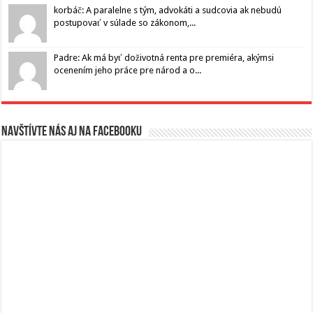
korbáč: A paralelne s tým, advokáti a sudcovia ak nebudú
postupovať v súlade so zákonom,...
Padre: Ak má byť doživotná renta pre premiéra, akýmsi
ocenením jeho práce pre národ a o...
Navštívte nás aj na Facebooku