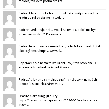
moloch, tak volte podľa progra...
Padre: A ty, mor ho! – hoj, mor ho! detvo môjho rodu, kto
kradmou rukou siahne na tvoju...
Padre: Uvedomujete si tu všetci, že tento židoloj, má byť
guvernérom SNB ?! Porovnajte...
Padre: Tu je dôkaz o Kamenickom, je to židopodvodník, tak
ako celý Smer. https://www.hl...
Popelka: Lenže nemá to kto urobiť, to je ten problém. O
advokátoch rozhoduje Advokátska k...
Padre: Asi by sme sa mali pozrieť na naše toky, na našich
tokoch je samá elektráreň vod...
Draslik: A ako fungujú burzy...
https://necenzurovanapravda.cz/2026/08/krach-stribra-
100m...