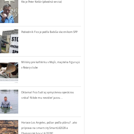
Kto je Peter Kotlár (pôvodná verzia)
Podvodník Fico je podľa Babiša vlastníkom SPP
Milióny pre kafilérku v Mojši, majitelia figurujú
v Rotary clube
Oklamal Fico ľudí aj vymyslenou operáciou
srdca? Nikde mu nevidieť jazvu…
Horiace Los Angeles, požiar podľa plánu? ..ako
príprava na smart city SmartLA2028 a
Olympijské hry v LA 2028?