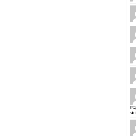
htt
str