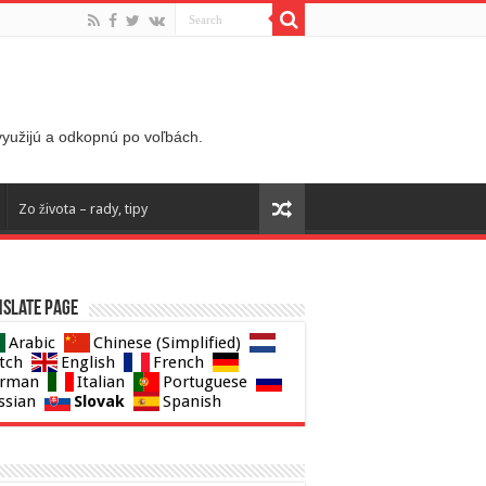
 využijú a odkopnú po voľbách.
Zo života – rady, tipy
slate page
Arabic
Chinese (Simplified)
tch
English
French
rman
Italian
Portuguese
Slovak
ssian
Spanish