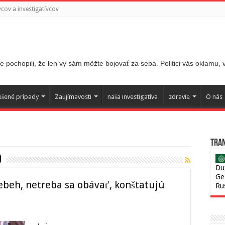
ov a investigatívcov
 pochopili, že len vy sám môžte bojovať za seba. Politici vás oklamu,
ešené prípady
Zaujímavosti
naša investigatíva
zdravie
O nás
Tran
d
Du
Ge
beh, netreba sa obávať, konštatujú
Ru