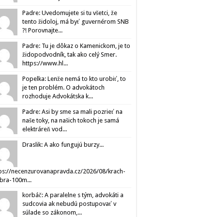
Padre: Uvedomujete si tu všetci, že
tento židoloj, má byť guvernérom SNB
?! Porovnajte...
Padre: Tu je dôkaz o Kamenickom, je to
židopodvodník, tak ako celý Smer.
https://www.hl...
Popelka: Lenže nemá to kto urobiť, to
je ten problém. O advokátoch
rozhoduje Advokátska k...
Padre: Asi by sme sa mali pozrieť na
naše toky, na našich tokoch je samá
elektráreň vod...
Draslik: A ako fungujú burzy...
ps://necenzurovanapravda.cz/2026/08/krach-
ibra-100m...
korbáč: A paralelne s tým, advokáti a
sudcovia ak nebudú postupovať v
súlade so zákonom,...