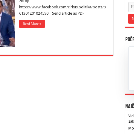
zdroj:
https://www.facebook.com/cirkus.politika/posts/9
61301201024590 Send article as PDF
Read More »
Poče
Najč
Vid
za
Mos
…