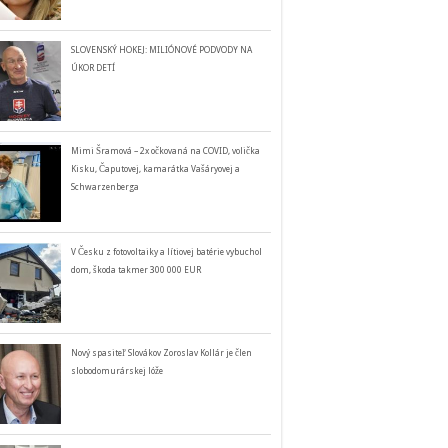
SLOVENSKÝ HOKEJ: MILIÓNOVÉ PODVODY NA
ÚKOR DETÍ
Mimi Šramová – 2x očkovaná na COVID, volička
Kisku, Čaputovej, kamarátka Vašáryovej a
Schwarzenberga
V Česku z fotovoltaiky a lítiovej batérie vybuchol
dom, škoda takmer 300 000 EUR
Nový spasiteľ Slovákov Zoroslav Kollár je člen
slobodomurárskej lóže