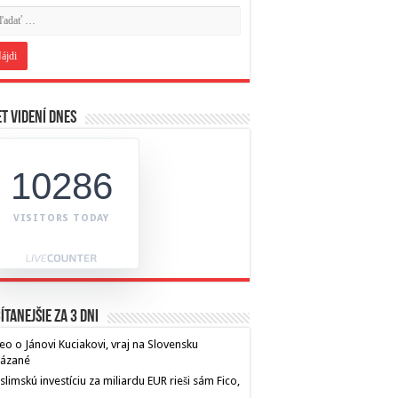
t videní dnes
10286
VISITORS TODAY
ítanejšie za 3 dni
eo o Jánovi Kuciakovi, vraj na Slovensku
kázané
limskú investíciu za miliardu EUR rieši sám Fico,