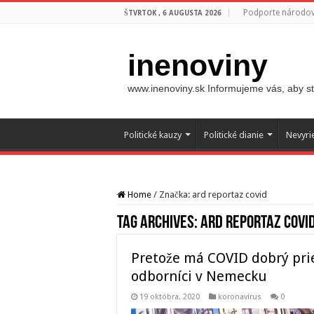
Podporte národovc
ŠTVRTOK , 6 AUGUSTA 2026
inenoviny
www.inenoviny.sk Informujeme vás, aby ste
Politické kauzy
Politické dianie
Nevyri
Home
/
Značka:
ard reportaz covid
Tag Archives:
ard reportaz covi
Pretože má COVID dobrý prie
odborníci v Nemecku
19 októbra, 2020
koronavírus
0