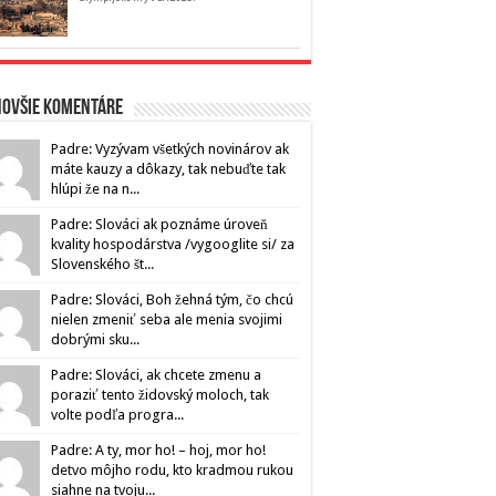
novšie komentáre
Padre: Vyzývam všetkých novinárov ak
máte kauzy a dôkazy, tak nebuďte tak
hlúpi že na n...
Padre: Slováci ak poznáme úroveň
kvality hospodárstva /vygooglite si/ za
Slovenského št...
Padre: Slováci, Boh žehná tým, čo chcú
nielen zmeniť seba ale menia svojimi
dobrými sku...
Padre: Slováci, ak chcete zmenu a
poraziť tento židovský moloch, tak
volte podľa progra...
Padre: A ty, mor ho! – hoj, mor ho!
detvo môjho rodu, kto kradmou rukou
siahne na tvoju...