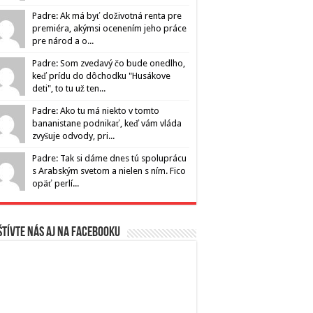
Padre: Ak má byť doživotná renta pre
premiéra, akýmsi ocenením jeho práce
pre národ a o...
Padre: Som zvedavý čo bude onedlho,
keď prídu do dôchodku "Husákove
deti", to tu už ten...
Padre: Ako tu má niekto v tomto
bananistane podnikať, keď vám vláda
zvyšuje odvody, pri...
Padre: Tak si dáme dnes tú spoluprácu
s Arabským svetom a nielen s ním. Fico
opäť perlí...
tívte nás aj na Facebooku