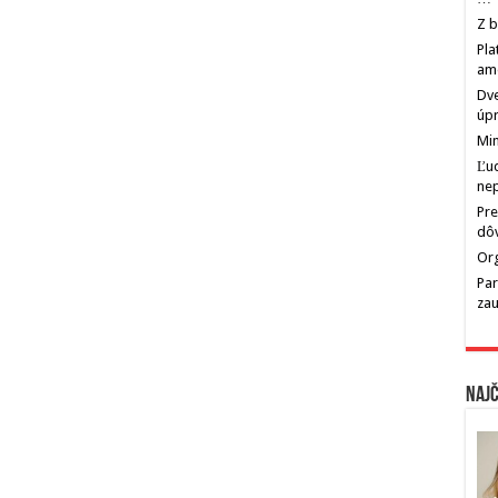
Z b
Pla
am
Dve
úp
Min
Ľu
ne
Pre
dô
Org
Par
zau
Najč