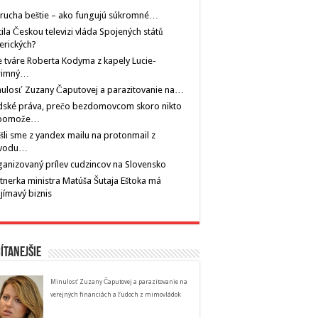
rucha beštie – ako fungujú súkromné…
tila Českou televizi vláda Spojených států
erických?
 tváre Roberta Kodyma z kapely Lucie-
rimný…
ulosť Zuzany Čaputovej a parazitovanie na…
dské práva, prečo bezdomovcom skoro nikto
pomože…
šli sme z yandex mailu na protonmail z
vodu…
anizovaný prílev cudzincov na Slovensko
tnerka ministra Matúša Šutaja Eštoka má
jímavý biznis
ítanejšie
Minulosť Zuzany Čaputovej a parazitovanie na
verejných financiách a ľudoch z mimovládok