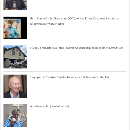
Mimi Šramová – 2x očkovaná na COVID, volička Kisku, Čaputovej, kamarátka
Vašáryovej a Schwarzenberga
V Česku z fotovoltaiky a lítiovej batérie vybuchol dom, škoda takmer 300 000 EUR
Nový spasiteľ Slovákov Zoroslav Kollár je člen slobodomurárskej lóže
Kto je Peter Kotlár (pôvodná verzia)