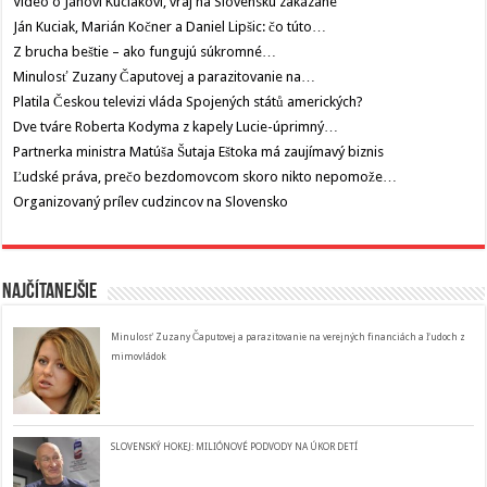
Video o Jánovi Kuciakovi, vraj na Slovensku zakázané
Ján Kuciak, Marián Kočner a Daniel Lipšic: čo túto…
Z brucha beštie – ako fungujú súkromné…
Minulosť Zuzany Čaputovej a parazitovanie na…
Platila Českou televizi vláda Spojených států amerických?
Dve tváre Roberta Kodyma z kapely Lucie-úprimný…
Partnerka ministra Matúša Šutaja Eštoka má zaujímavý biznis
Ľudské práva, prečo bezdomovcom skoro nikto nepomože…
Organizovaný prílev cudzincov na Slovensko
Najčítanejšie
Minulosť Zuzany Čaputovej a parazitovanie na verejných financiách a ľudoch z
mimovládok
SLOVENSKÝ HOKEJ: MILIÓNOVÉ PODVODY NA ÚKOR DETÍ