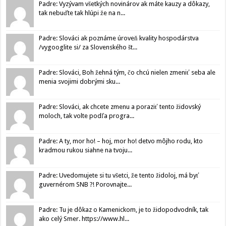
Padre: Vyzývam všetkých novinárov ak máte kauzy a dôkazy,
tak nebuďte tak hlúpi že na n...
Padre: Slováci ak poznáme úroveň kvality hospodárstva
/vygooglite si/ za Slovenského št...
Padre: Slováci, Boh žehná tým, čo chcú nielen zmeniť seba ale
menia svojimi dobrými sku...
Padre: Slováci, ak chcete zmenu a poraziť tento židovský
moloch, tak volte podľa progra...
Padre: A ty, mor ho! – hoj, mor ho! detvo môjho rodu, kto
kradmou rukou siahne na tvoju...
Padre: Uvedomujete si tu všetci, že tento židoloj, má byť
guvernérom SNB ?! Porovnajte...
Padre: Tu je dôkaz o Kamenickom, je to židopodvodník, tak
ako celý Smer. https://www.hl...