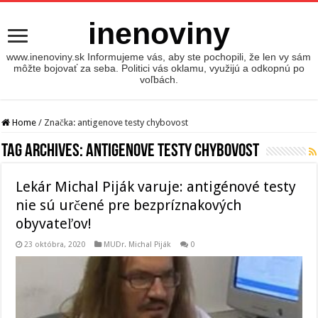
inenoviny
www.inenoviny.sk Informujeme vás, aby ste pochopili, že len vy sám
môžte bojovať za seba. Politici vás oklamu, využijú a odkopnú po
voľbách.
Home
/
Značka:
antigenove testy chybovost
Tag Archives:
antigenove testy chybovost
Lekár Michal Piják varuje: antigénové testy
nie sú určené pre bezpríznakových
obyvateľov!
23 októbra, 2020
MUDr. Michal Piják
0