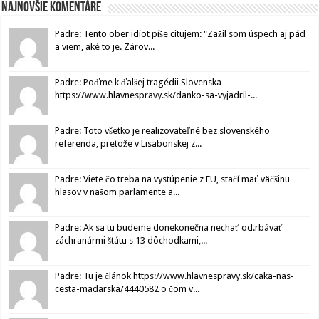
Najnovšie komentáre
Padre: Tento ober idiot píše citujem: "Zažil som úspech aj pád
a viem, aké to je. Zárov...
Padre: Poďme k ďalšej tragédii Slovenska
https://www.hlavnespravy.sk/danko-sa-vyjadril-...
Padre: Toto všetko je realizovateľné bez slovenského
referenda, pretože v Lisabonskej z...
Padre: Viete čo treba na vystúpenie z EU, stačí mať väčšinu
hlasov v našom parlamente a...
Padre: Ak sa tu budeme donekonečna nechať od.rbávať
záchranármi štátu s 13 dôchodkami,...
Padre: Tu je článok https://www.hlavnespravy.sk/caka-nas-
cesta-madarska/4440582 o čom v...