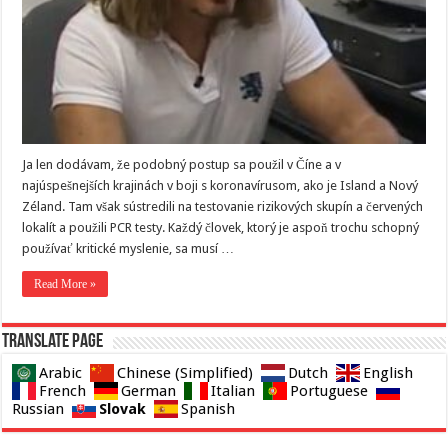
Ja len dodávam, že podobný postup sa použil v Číne a v
najúspešnejších krajinách v boji s koronavírusom, ako je Island a Nový
Zéland. Tam však sústredili na testovanie rizikových skupín a červených
lokalít a použili PCR testy. Každý človek, ktorý je aspoň trochu schopný
používať kritické myslenie, sa musí …
Read More »
Translate page
Arabic
Chinese (Simplified)
Dutch
English
French
German
Italian
Portuguese
Slovak
Russian
Spanish