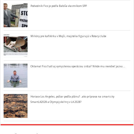
Podvodník Fico je podľa Babiša vlastníkom SPP
Milióny pre kafilérku v Mojši, majitelia figurujú v Rotary clube
Oklamal Fico ľudí aj vymyslenou operáciou srdca? Nikde mu nevidieť jazvu…
Horiace Los Angeles, požiar podľa plánu? ..ako príprava na smart city
SmartLA2028 a Olympijské hry v LA 2028?