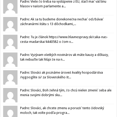
Padre: Viete čo treba na vystúpenie z EU, stačí mať väčšinu
hlasov v našom parlamente a...
Padre: Ak sa tu budeme donekonečna nechať od.rbávať
záchranármi štátu s 13 dôchodkami,...
Padre: Tu je článok https://www.hlavnespravy.sk/caka-nas-
cesta-madarska/4440582 o čom v...
Padre: Vyzývam všetkých novinárov ak máte kauzy a dôkazy,
tak nebuďte tak hlúpi že na n...
Padre: Slováci ak poznáme úroveň kvality hospodárstva
/vygooglite si/ za Slovenského št...
Padre: Slováci, Boh žehná tým, čo chcú nielen zmeniť seba ale
menia svojimi dobrými sku...
Padre: Slováci, ak chcete zmenu a poraziť tento židovský
moloch, tak volte podľa progra...