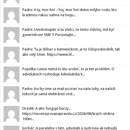
Padre: A ty, mor ho! – hoj, mor ho! detvo môjho rodu, kto
kradmou rukou siahne na tvoju...
Padre: Uvedomujete si tu všetci, že tento židoloj, má byť
guvernérom SNB ?! Porovnajte...
Padre: Tu je dôkaz o Kamenickom, je to židopodvodník, tak
ako celý Smer. https://www.hl...
Popelka: Lenže nemá to kto urobiť, to je ten problém. O
advokátoch rozhoduje Advokátska k...
Padre: Asi by sme sa mali pozrieť na naše toky, na našich
tokoch je samá elektráreň vod...
Draslik: A ako fungujú burzy...
https://necenzurovanapravda.cz/2026/08/krach-stribra-
100m...
korbáč: A paralelne s tým, advokáti a sudcovia ak nebudú