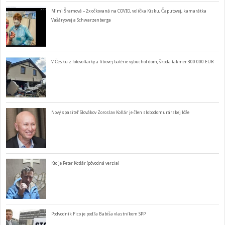
Mimi Šramová – 2x očkovaná na COVID, volička Kisku, Čaputovej, kamarátka
Vašáryovej a Schwarzenberga
V Česku z fotovoltaiky a lítiovej batérie vybuchol dom, škoda takmer 300 000 EUR
Nový spasiteľ Slovákov Zoroslav Kollár je člen slobodomurárskej lóže
Kto je Peter Kotlár (pôvodná verzia)
Podvodník Fico je podľa Babiša vlastníkom SPP