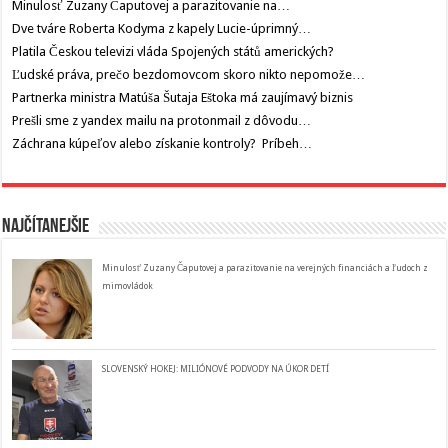
Minulosť Zuzany Čaputovej a parazitovanie na…
Dve tváre Roberta Kodyma z kapely Lucie-úprimný…
Platila Českou televizi vláda Spojených států amerických?
Ľudské práva, prečo bezdomovcom skoro nikto nepomože…
Partnerka ministra Matúša Šutaja Eštoka má zaujímavý biznis
Prešli sme z yandex mailu na protonmail z dôvodu…
Záchrana kúpeľov alebo získanie kontroly? Príbeh…
Najčítanejšie
Minulosť Zuzany Čaputovej a parazitovanie na verejných financiách a ľudoch z
mimovládok
SLOVENSKÝ HOKEJ: MILIÓNOVÉ PODVODY NA ÚKOR DETÍ