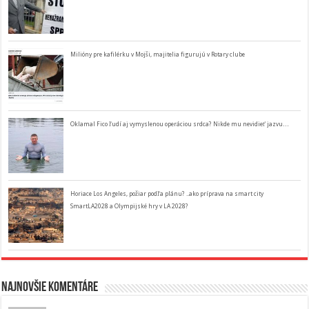
Milióny pre kafilérku v Mojši, majitelia figurujú v Rotary clube
Oklamal Fico ľudí aj vymyslenou operáciou srdca? Nikde mu nevidieť jazvu…
Horiace Los Angeles, požiar podľa plánu? ..ako príprava na smart city
SmartLA2028 a Olympijské hry v LA 2028?
Najnovšie komentáre