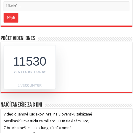
Počet videní dnes
11530
VISITORS TODAY
Najčítanejšie za 3 dni
Video o Jánovi Kuciakovi, vraj na Slovensku zakázané
Moslimskú investíciu za miliardu EUR rieši sám Fico,…
Z brucha beštie – ako fungujú súkromné…