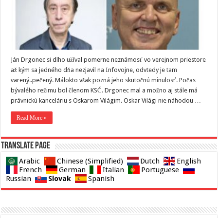
Ján Drgonec si dlho užíval pomerne neznámosť vo verejnom priestore
až kým sa jedného dňa nezjavil na Infovojne, odvtedy je tam
varený..pečený. Málokto však pozná jeho skutočnú minulosť. Počas
bývalého režimu bol členom KSČ. Drgonec mal a možno aj stále má
právnickú kanceláriu s Oskarom Világim. Oskar Világi nie náhodou …
Read More »
Translate page
Arabic
Chinese (Simplified)
Dutch
English
French
German
Italian
Portuguese
Slovak
Russian
Spanish