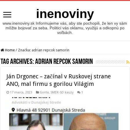
inenoviny
www.inenoviny.sk Informujeme vás, aby ste pochopili, že len vy sám
môžte bojovať za seba. Politici vás oklamu, využijú a odkopnú po
voľbách.
Home
/
Značka:
adrian repcok samorin
Tag Archives:
adrian repcok samorin
Ján Drgonec – začínal v Ruskovej strane
ANO, mal firmu s gorilou Világim
17 marca, 2023
Gorila
,
SMER-SD kauzy
1