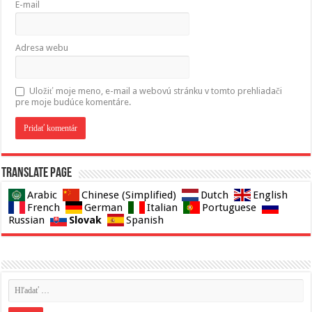
E-mail
Adresa webu
Uložiť moje meno, e-mail a webovú stránku v tomto prehliadači
pre moje budúce komentáre.
Translate page
Arabic
Chinese (Simplified)
Dutch
English
French
German
Italian
Portuguese
Slovak
Russian
Spanish