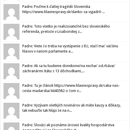
Padre: Poďme k ďalšej tragédii Slovenska
https://www.hlavnespravy.sk/danko-sa-vyjadril-...
Padre: Toto všetko je realizovateľné bez slovenského
referenda, pretože v Lisabonskej z...
Padre: Viete čo treba na vystúpenie z EU, stačí mať väčšinu
hlasov v našom parlamente a...
Padre: Ak sa tu budeme donekonečna nechať od.rbávať
záchranármi štátu s 13 dôchodkami,...
Padre: Tu je článok https://www.hlavnespravy.sk/caka-nas-
cesta-madarska/4440582 o čom v...
Padre: Vyzývam všetkých novinárov ak máte kauzy a dôkazy,
tak nebuďte tak hlúpi že na n...
Padre: Slováci ak poznáme úroveň kvality hospodárstva