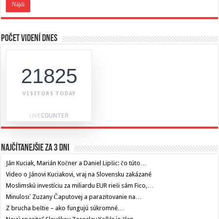
Počet videní dnes
21825
VISITORS TODAY
Najčítanejšie za 3 dni
Ján Kuciak, Marián Kočner a Daniel Lipšic: čo túto…
Video o Jánovi Kuciakovi, vraj na Slovensku zakázané
Moslimskú investíciu za miliardu EUR rieši sám Fico,…
Minulosť Zuzany Čaputovej a parazitovanie na…
Z brucha beštie – ako fungujú súkromné…