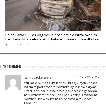
Po požiaroch v Los Angeles je problém s odstraňovaním
toxického lítia z elektroáut, batérií domov s fotovoltaikou
22 januára, 2025
One comment
talmudacke zvery
9 júla, 2021 at 06:21
zaujimalo by ma ak viet ktori su židia aj v inych vladach .
vyzera to podla tohoze slovensko by sa malo nazyvat
Izrael. a potom je jasne prečo je tu pachana genocida
na slovenskom narode . lebo podla dnk je slovanov na
slovensku len 40%. kto nas tu odrbava a fašisticky
likviduje ?