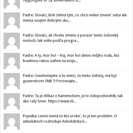
/vygooglite si/ za Slovenského št...
Padre: Slováci, Boh žehná tým, čo chcú nielen zmeniť seba ale
menia svojimi dobrými sku...
Padre: Slováci, ak chcete zmenu a poraziť tento židovský
moloch, tak volte podľa progra...
Padre: A ty, mor ho! – hoj, mor ho! detvo môjho rodu, kto
kradmou rukou siahne na tvoju...
Padre: Uvedomujete si tu všetci, že tento židoloj, má byť
guvernérom SNB ?! Porovnajte...
Padre: Tu je dôkaz o Kamenickom, je to židopodvodník, tak
ako celý Smer. https://www.hl...
Popelka: Lenže nemá to kto urobiť, to je ten problém. O
advokátoch rozhoduje Advokátska k...