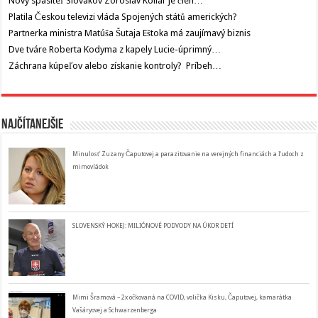
Nový spasiteľ Slovákov Zoroslav Kollár je člen…
Platila Českou televizi vláda Spojených států amerických?
Partnerka ministra Matúša Šutaja Eštoka má zaujímavý biznis
Dve tváre Roberta Kodyma z kapely Lucie-úprimný…
Záchrana kúpeľov alebo získanie kontroly? Príbeh…
Najčítanejšie
Minulosť Zuzany Čaputovej a parazitovanie na verejných financiách a ľudoch z
mimovládok
SLOVENSKÝ HOKEJ: MILIÓNOVÉ PODVODY NA ÚKOR DETÍ
Mimi Šramová – 2x očkovaná na COVID, volička Kisku, Čaputovej, kamarátka
Vašáryovej a Schwarzenberga