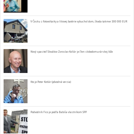
V Česku z fotovoltaiky a lítiovej batérie vybuchol dom, škoda takmer 300 000 EUR
Nový spasiteľ Slovákov Zoroslav Kollár je člen slobodomurárskej lóže
Kto je Peter Kotlár (pôvodná verzia)
Podvodník Fico je podľa Babiša vlastníkom SPP