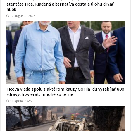
atentáte Fica. Riadená alternatíva dostala úlohu držať
hubu.
10 augusta, 2025
Ficova vláda spolu s aktérom kauzy Gorila idú vyzabíjať 800
zdravých zvierat, mnohé sú teľné
11 apríla, 2025