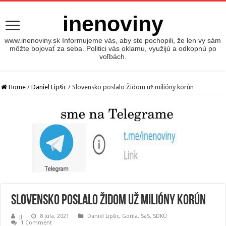
inenoviny
www.inenoviny.sk Informujeme vás, aby ste pochopili, že len vy sám
môžte bojovať za seba. Politici vás oklamu, využijú a odkopnú po
voľbách.
Home
/
Daniel Lipšic
/
Slovensko poslalo Židom už milióny korún
Slovensko poslalo Židom už milióny korún
jj
8 júla, 2021
Daniel Lipšic
,
Gorila
,
SaS
,
SDKÚ
1 Comment