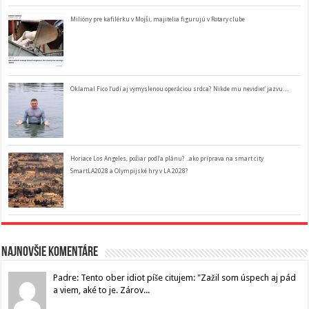
Milióny pre kafilérku v Mojši, majitelia figurujú v Rotary clube
Oklamal Fico ľudí aj vymyslenou operáciou srdca? Nikde mu nevidieť jazvu…
Horiace Los Angeles, požiar podľa plánu? ..ako príprava na smart city
SmartLA2028 a Olympijské hry v LA 2028?
Najnovšie komentáre
Padre: Tento ober idiot píše citujem: "Zažil som úspech aj pád
a viem, aké to je. Zárov...