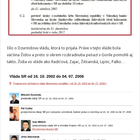
Išlo o Dzurindovu vládu, ktorá to prijala. Práve v tejto vláde bola
väčšina Židov a preto si okrem rozkradnutia peňazí v Gorile pomohli aj
takto. Židia vo vláde ako Radičová, Zajac, Žitňanská, Lipšic, Palko…