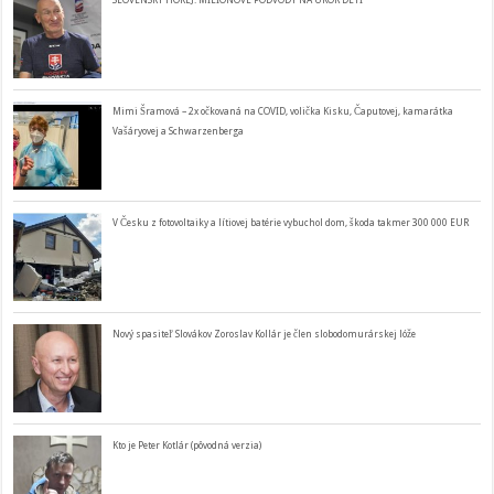
SLOVENSKÝ HOKEJ: MILIÓNOVÉ PODVODY NA ÚKOR DETÍ
Mimi Šramová – 2x očkovaná na COVID, volička Kisku, Čaputovej, kamarátka
Vašáryovej a Schwarzenberga
V Česku z fotovoltaiky a lítiovej batérie vybuchol dom, škoda takmer 300 000 EUR
Nový spasiteľ Slovákov Zoroslav Kollár je člen slobodomurárskej lóže
Kto je Peter Kotlár (pôvodná verzia)