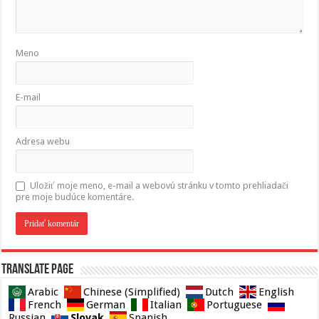
Meno
E-mail
Adresa webu
Uložiť moje meno, e-mail a webovú stránku v tomto prehliadači
pre moje budúce komentáre.
Translate page
Arabic
Chinese (Simplified)
Dutch
English
French
German
Italian
Portuguese
Slovak
Russian
Spanish