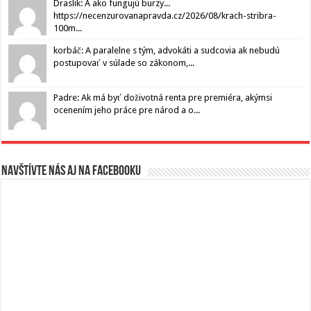
Draslik: A ako fungujú burzy...
https://necenzurovanapravda.cz/2026/08/krach-stribra-
100m...
korbáč: A paralelne s tým, advokáti a sudcovia ak nebudú
postupovať v súlade so zákonom,...
Padre: Ak má byť doživotná renta pre premiéra, akýmsi
ocenením jeho práce pre národ a o...
Navštívte nás aj na Facebooku