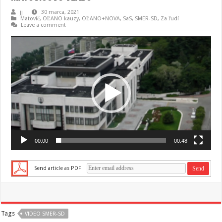
jj
30 marca, 2021
Matovič, OĽANO kauzy
,
OĽANO+NOVA
,
SaS
,
SMER-SD
,
Za ľudí
Leave a comment
Video
prehrávač
00:00
00:48
Send article as PDF
Tags
VIDEO SMER-SD