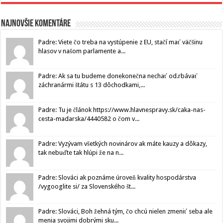
Najnovšie komentáre
Padre: Viete čo treba na vystúpenie z EU, stačí mať väčšinu
hlasov v našom parlamente a...
Padre: Ak sa tu budeme donekonečna nechať od.rbávať
záchranármi štátu s 13 dôchodkami,...
Padre: Tu je článok https://www.hlavnespravy.sk/caka-nas-
cesta-madarska/4440582 o čom v...
Padre: Vyzývam všetkých novinárov ak máte kauzy a dôkazy,
tak nebuďte tak hlúpi že na n...
Padre: Slováci ak poznáme úroveň kvality hospodárstva
/vygooglite si/ za Slovenského št...
Padre: Slováci, Boh žehná tým, čo chcú nielen zmeniť seba ale
menia svojimi dobrými sku...