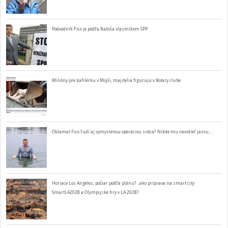
Podvodník Fico je podľa Babiša vlastníkom SPP
Milióny pre kafilérku v Mojši, majitelia figurujú v Rotary clube
Oklamal Fico ľudí aj vymyslenou operáciou srdca? Nikde mu nevidieť jazvu…
Horiace Los Angeles, požiar podľa plánu? ..ako príprava na smart city
SmartLA2028 a Olympijské hry v LA 2028?