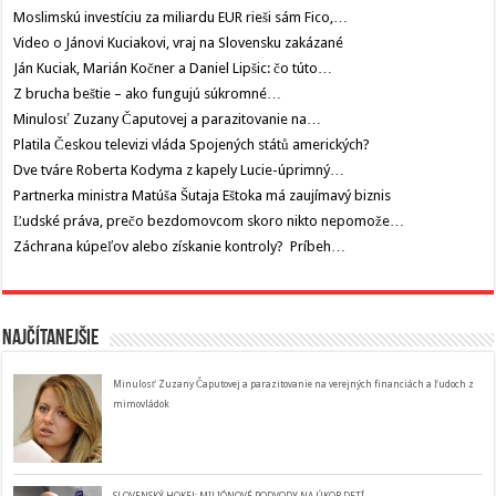
Moslimskú investíciu za miliardu EUR rieši sám Fico,…
Video o Jánovi Kuciakovi, vraj na Slovensku zakázané
Ján Kuciak, Marián Kočner a Daniel Lipšic: čo túto…
Z brucha beštie – ako fungujú súkromné…
Minulosť Zuzany Čaputovej a parazitovanie na…
Platila Českou televizi vláda Spojených států amerických?
Dve tváre Roberta Kodyma z kapely Lucie-úprimný…
Partnerka ministra Matúša Šutaja Eštoka má zaujímavý biznis
Ľudské práva, prečo bezdomovcom skoro nikto nepomože…
Záchrana kúpeľov alebo získanie kontroly? Príbeh…
Najčítanejšie
Minulosť Zuzany Čaputovej a parazitovanie na verejných financiách a ľudoch z
mimovládok