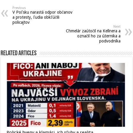
Previous
V Poľsku narastá odpor občanov
a protesty, ľudia obkľúčili
policajtov
Next
Chmelár zaútočil na Kellnera a
označil ho za úžernika a
podvodníka
Related Articles
Polické hyeny a klamári, ich sľuby a realita