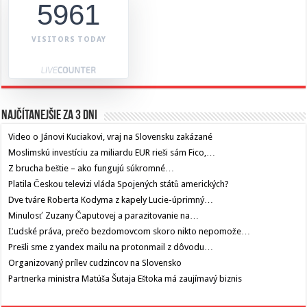
5961
VISITORS TODAY
Najčítanejšie za 3 dni
Video o Jánovi Kuciakovi, vraj na Slovensku zakázané
Moslimskú investíciu za miliardu EUR rieši sám Fico,…
Z brucha beštie – ako fungujú súkromné…
Platila Českou televizi vláda Spojených států amerických?
Dve tváre Roberta Kodyma z kapely Lucie-úprimný…
Minulosť Zuzany Čaputovej a parazitovanie na…
Ľudské práva, prečo bezdomovcom skoro nikto nepomože…
Prešli sme z yandex mailu na protonmail z dôvodu…
Organizovaný prílev cudzincov na Slovensko
Partnerka ministra Matúša Šutaja Eštoka má zaujímavý biznis