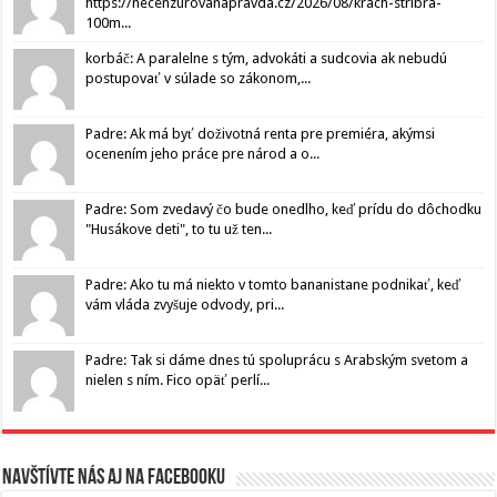
https://necenzurovanapravda.cz/2026/08/krach-stribra-
100m...
korbáč: A paralelne s tým, advokáti a sudcovia ak nebudú
postupovať v súlade so zákonom,...
Padre: Ak má byť doživotná renta pre premiéra, akýmsi
ocenením jeho práce pre národ a o...
Padre: Som zvedavý čo bude onedlho, keď prídu do dôchodku
"Husákove deti", to tu už ten...
Padre: Ako tu má niekto v tomto bananistane podnikať, keď
vám vláda zvyšuje odvody, pri...
Padre: Tak si dáme dnes tú spoluprácu s Arabským svetom a
nielen s ním. Fico opäť perlí...
Navštívte nás aj na Facebooku