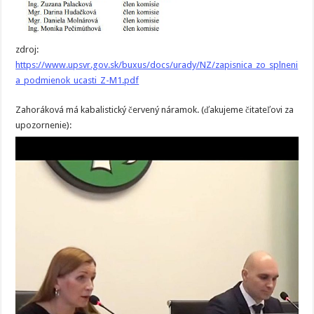
zdroj:
https://www.upsvr.gov.sk/buxus/docs/urady/NZ/zapisnica_zo_splneni
a_podmienok_ucasti_Z-M1.pdf
Zahoráková má kabalistický červený náramok. (ďakujeme čitateľovi za
upozornenie):