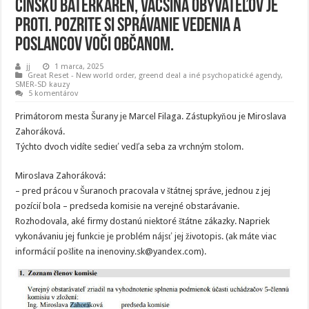
čínsku baterkáreň, väčšina obyvateľov je
proti. Pozrite si správanie vedenia a
poslancov voči občanom.
jj
1 marca, 2025
Great Reset - New world order
,
greend deal a iné psychopatické agendy
,
SMER-SD kauzy
5 komentárov
Primátorom mesta Šurany je Marcel Filaga. Zástupkyňou je Miroslava
Zahoráková.
Týchto dvoch vidíte sedieť vedľa seba za vrchným stolom.
Miroslava Zahoráková:
– pred prácou v Šuranoch pracovala v štátnej správe, jednou z jej
pozícií bola – predseda komisie na verejné obstarávanie.
Rozhodovala, aké firmy dostanú niektoré štátne zákazky. Napriek
vykonávaniu jej funkcie je problém nájsť jej životopis. (ak máte viac
informácií pošlite na inenoviny.sk@yandex.com).