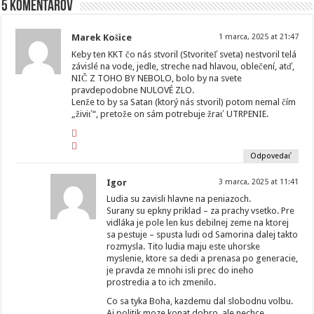
5 komentárov
Marek Košice
1 marca, 2025 at 21:47
Keby ten KKT čo nás stvoril (Stvoriteľ sveta) nestvoril telá
závislé na vode, jedle, streche nad hlavou, oblečení, atď,
NIČ Z TOHO BY NEBOLO, bolo by na svete
pravdepodobne NULOVÉ ZLO.
Lenže to by sa Satan (ktorý nás stvoril) potom nemal čím
„živiť“, pretože on sám potrebuje žrať UTRPENIE.
Odpovedať
Igor
3 marca, 2025 at 11:41
Ludia su zavisli hlavne na peniazoch.
Surany su epkny priklad – za prachy vsetko. Pre
vidláka je pole len kus debilnej zeme na ktorej
sa pestuje – spusta ludi od Samorina dalej takto
rozmysla. Tito ludia maju este uhorske
myslenie, ktore sa dedi a prenasa po generacie,
je pravda ze mnohi isli prec do ineho
prostredia a to ich zmenilo.
Co sa tyka Boha, kazdemu dal slobodnu volbu.
Aj politik moze konat dobro, ale nechce.