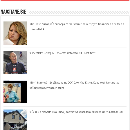
Najčítanejšie
Minulosť Zuzany Čaputovej a parazitovanie na verejných financiách a ľudoch z
mimovládok
SLOVENSKÝ HOKEJ: MILIÓNOVÉ PODVODY NA ÚKOR DETÍ
Mimi Šramová – 2x očkovaná na COVID, volička Kisku, Čaputovej, kamarátka
Vašáryovej a Schwarzenberga
V Česku z fotovoltaiky a lítiovej batérie vybuchol dom, škoda takmer 300 000 EUR