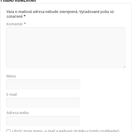
Pridaj komentár
Vaša e-mailová adresa nebude zverejnená.
Vyžadované polia sú
označené
*
Komentár
*
Meno
E-mail
Adresa webu
Uložiť moje meno, e-mail a webovú stránku v tomto prehliadači