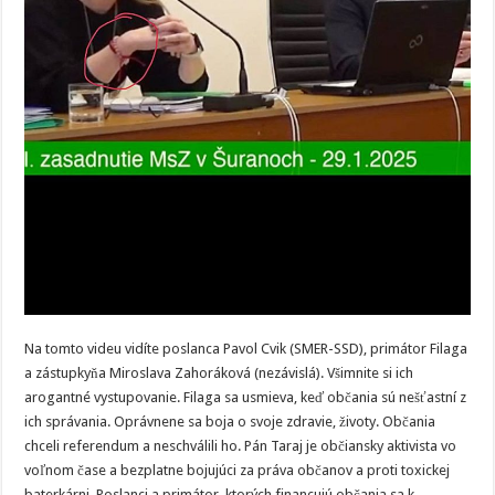
Na tomto videu vidíte poslanca Pavol Cvik (SMER-SSD), primátor Filaga
a zástupkyňa Miroslava Zahoráková (nezávislá). Všimnite si ich
arogantné vystupovanie. Filaga sa usmieva, keď občania sú nešťastní z
ich správania. Oprávnene sa boja o svoje zdravie, životy. Občania
chceli referendum a neschválili ho. Pán Taraj je občiansky aktivista vo
voľnom čase a bezplatne bojujúci za práva občanov a proti toxickej
baterkárni. Poslanci a primátor, ktorých financujú občania sa k