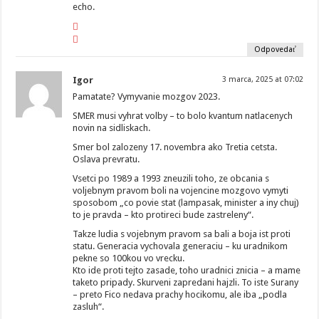
echo.
Odpovedať
Igor
3 marca, 2025 at 07:02
Pamatate? Vymyvanie mozgov 2023.
SMER musi vyhrat volby – to bolo kvantum natlacenych
novin na sidliskach.
Smer bol zalozeny 17. novembra ako Tretia cetsta.
Oslava prevratu.
Vsetci po 1989 a 1993 zneuzili toho, ze obcania s
voljebnym pravom boli na vojencine mozgovo vymyti
sposobom „co povie stat (lampasak, minister a iny chuj)
to je pravda – kto protireci bude zastreleny“.
Takze ludia s vojebnym pravom sa bali a boja ist proti
statu. Generacia vychovala generaciu – ku uradnikom
pekne so 100kou vo vrecku.
Kto ide proti tejto zasade, toho uradnici znicia – a mame
taketo pripady. Skurveni zapredani hajzli. To iste Surany
– preto Fico nedava prachy hocikomu, ale iba „podla
zasluh“.