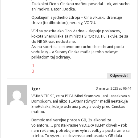
Tak kokot Fico s Cinskou mafiou povedal – ok, ani sucho
ani mokro. Beton. Bodka.
Opakujem z jedneho zdroja – Cina v Rusku drancuje
drevo (to dlhodobo), nerasty, VODU.
VEd sa pozrite ako Fico vladne – zlepuje poslancov,
kokota SneHuliaka za ministra SPORTU. Huliak vie, ze sa
do NR SR viac nedostane.
Asi na sporte a cestovonom rucho chce chranit podu
vodu lesy – a Surany Cinska mafia je toho peknym
prikladom tej ochrany.
Odpovedať
Igor
3 marca, 2025 at 06:44
VSIMNITE SI, ze ta PICA Mimi Šramova , ani Lassakova s
Bompičom, ani nikto z „Alternativnych“ medii neatakuje
SneHuliaka, kde je ochrana pody a vody pred Cinskou
mafiou.
Bompic mal verejne prace v GB, 2x alkohol za
volantom…. proste krasne VYDIERATELNY clovek – rob
nam reklamu, potrebujeme vyhrat volby a postarame sa
o teba. To vyzera ze slovenska ambasada v GB dala