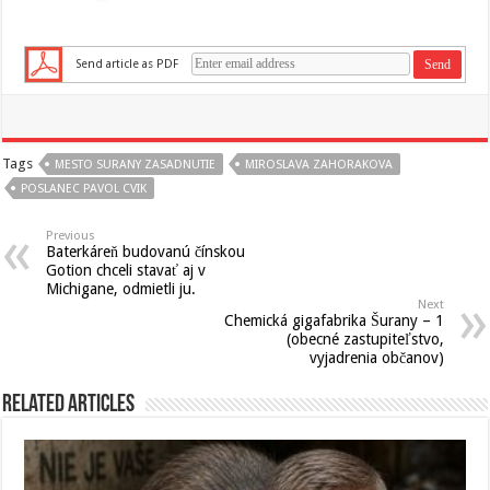
Send article as PDF
Tags
MESTO SURANY ZASADNUTIE
MIROSLAVA ZAHORAKOVA
POSLANEC PAVOL CVIK
Previous
Baterkáreň budovanú čínskou
Gotion chceli stavať aj v
Michigane, odmietli ju.
Next
Chemická gigafabrika Šurany – 1
(obecné zastupiteľstvo,
vyjadrenia občanov)
Related Articles