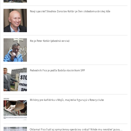
Nový spasiteľ Slovákov Zoroslav Kollár je člen slobodomurárskej lóže
Kto je Peter Kotlár (pôvodná verzia)
Podvodník Fico je podľa Babiša vlastníkom SPP
Milióny pre kafilérku v Mojši, majitelia figurujú v Rotary clube
Oklamal Fico ľudí aj vymyslenou operáciou srdca? Nikde mu nevidieť jazvu…