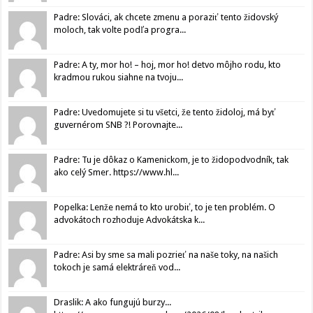
Padre: Slováci, ak chcete zmenu a poraziť tento židovský
moloch, tak volte podľa progra...
Padre: A ty, mor ho! – hoj, mor ho! detvo môjho rodu, kto
kradmou rukou siahne na tvoju...
Padre: Uvedomujete si tu všetci, že tento židoloj, má byť
guvernérom SNB ?! Porovnajte...
Padre: Tu je dôkaz o Kamenickom, je to židopodvodník, tak
ako celý Smer. https://www.hl...
Popelka: Lenže nemá to kto urobiť, to je ten problém. O
advokátoch rozhoduje Advokátska k...
Padre: Asi by sme sa mali pozrieť na naše toky, na našich
tokoch je samá elektráreň vod...
Draslik: A ako fungujú burzy...