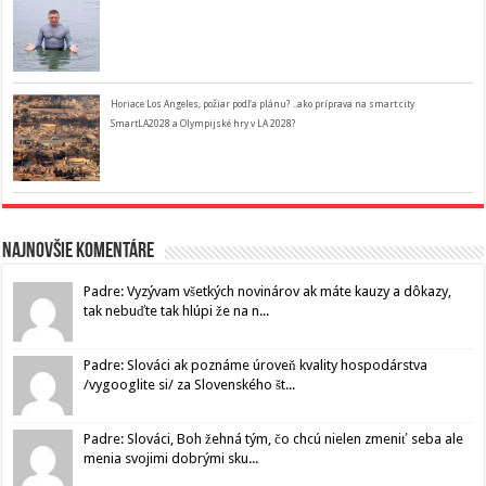
Horiace Los Angeles, požiar podľa plánu? ..ako príprava na smart city
SmartLA2028 a Olympijské hry v LA 2028?
Najnovšie komentáre
Padre: Vyzývam všetkých novinárov ak máte kauzy a dôkazy,
tak nebuďte tak hlúpi že na n...
Padre: Slováci ak poznáme úroveň kvality hospodárstva
/vygooglite si/ za Slovenského št...
Padre: Slováci, Boh žehná tým, čo chcú nielen zmeniť seba ale
menia svojimi dobrými sku...