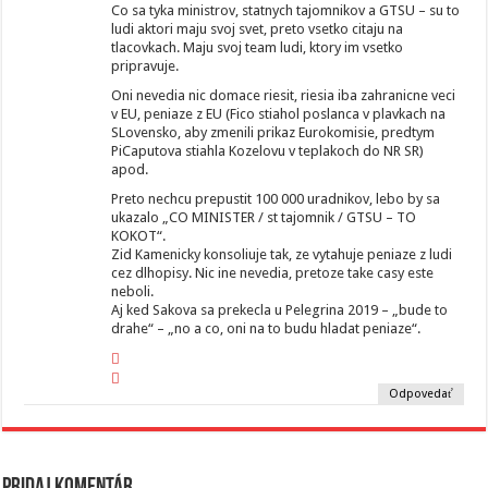
Co sa tyka ministrov, statnych tajomnikov a GTSU – su to
ludi aktori maju svoj svet, preto vsetko citaju na
tlacovkach. Maju svoj team ludi, ktory im vsetko
pripravuje.
Oni nevedia nic domace riesit, riesia iba zahranicne veci
v EU, peniaze z EU (Fico stiahol poslanca v plavkach na
SLovensko, aby zmenili prikaz Eurokomisie, predtym
PiCaputova stiahla Kozelovu v teplakoch do NR SR)
apod.
Preto nechcu prepustit 100 000 uradnikov, lebo by sa
ukazalo „CO MINISTER / st tajomnik / GTSU – TO
KOKOT“.
Zid Kamenicky konsoliuje tak, ze vytahuje peniaze z ludi
cez dlhopisy. Nic ine nevedia, pretoze take casy este
neboli.
Aj ked Sakova sa prekecla u Pelegrina 2019 – „bude to
drahe“ – „no a co, oni na to budu hladat peniaze“.
Odpovedať