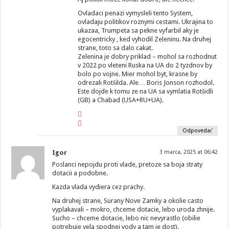
Ovladaci penazi vymysleli tento System,
ovladaju politikov roznymi cestami. Ukrajina to
ukazaa, Trumpeta sa pekne vyfarbil aky je
egocentricky , ked vyhodil Zeleninu. Na druhej
strane, toto sa dalo cakat.
Zelenina je dobry priklad – mohol sa rozhodnut
v 2022 po vleteni Ruska na UA do 2 tyzdnov by
bolo po vojne. Mier mohol byt, krasne by
odrezali Rotšilda. Ale… Boris Jonson rozhodol.
Este dojde k tomu ze na UA sa vymlatia Rotšidli
(GB) a Chabad (USA+RU+UA).
Odpovedať
Igor
3 marca, 2025 at 06:42
Poslanci nepojdu proti vlade, pretoze sa boja straty
dotacii a podobne.
Kazda vlada vydiera cez prachy.
Na druhej strane, Surany Nove Zamky a okolie casto
vyplakavali – mokro, chceme dotacie, lebo uroda zhnije.
Sucho – chceme dotacie, lebo nic nevyrastlo (obilie
potrebuje vela spodnej vody a tam je dost).