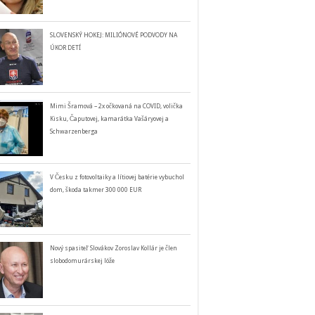
SLOVENSKÝ HOKEJ: MILIÓNOVÉ PODVODY NA
ÚKOR DETÍ
Mimi Šramová – 2x očkovaná na COVID, volička
Kisku, Čaputovej, kamarátka Vašáryovej a
Schwarzenberga
V Česku z fotovoltaiky a lítiovej batérie vybuchol
dom, škoda takmer 300 000 EUR
Nový spasiteľ Slovákov Zoroslav Kollár je člen
slobodomurárskej lóže