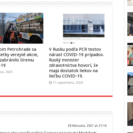
om Petrohrade sa
V Rusku podľa PCR testov
šetky verejné akcie,
nárast COVID-19 prípadov.
zabránilo šíreniu
Ruský minister
-19
zdravotníctva hovorí, že
majú dostatok liekov na
ára, 2025
liečbu COVID-19.
17 septembra, 2024
28 februára, 2021 at 21:16
 preco otec exsefa policie Gaspara pracuje ma Mestskom