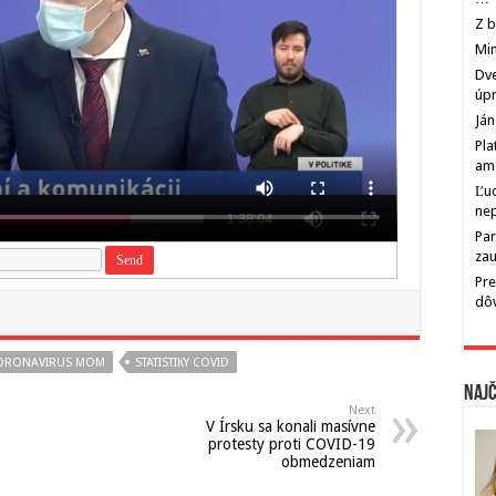
Z b
Min
Dve
úp
Ján
Pla
am
Ľu
ne
Par
zau
Pre
dô
ORONAVIRUS MOM
STATISTIKY COVID
Najč
Next
V Írsku sa konali masívne
protesty proti COVID-19
obmedzeniam