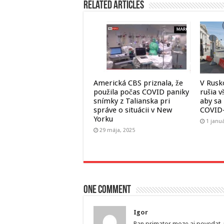
Related Articles
Americká CBS priznala, že
V Rusk
použila počas COVID paniky
rušia v
snímky z Talianska pri
aby sa 
správe o situácii v New
COVID
Yorku
1 janu
29 mája, 2025
One comment
Igor
Pan primator moze aj povedat,