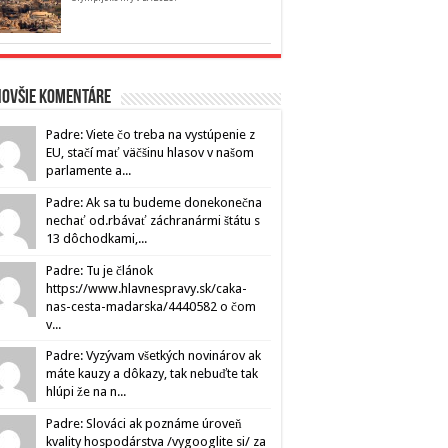
novšie komentáre
Padre: Viete čo treba na vystúpenie z
EU, stačí mať väčšinu hlasov v našom
parlamente a...
Padre: Ak sa tu budeme donekonečna
nechať od.rbávať záchranármi štátu s
13 dôchodkami,...
Padre: Tu je článok
https://www.hlavnespravy.sk/caka-
nas-cesta-madarska/4440582 o čom
v...
Padre: Vyzývam všetkých novinárov ak
máte kauzy a dôkazy, tak nebuďte tak
hlúpi že na n...
Padre: Slováci ak poznáme úroveň
kvality hospodárstva /vygooglite si/ za