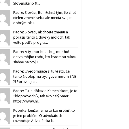
Slovenského št...
Padre: Slováci, Boh žehná tým, čo chcú
nielen zmeniť seba ale menia svojimi
dobrými sku...
Padre: Slováci, ak chcete zmenu a
poraziť tento židovský moloch, tak
volte podľa progra...
Padre: A ty, mor ho! – hoj, mor ho!
detvo môjho rodu, kto kradmou rukou
siahne na tvoju...
Padre: Uvedomujete si tu všetci, že
tento židoloj, má byť guvernérom SNB
?! Porovnajte...
Padre: Tu je dôkaz o Kamenickom, je to
židopodvodník, tak ako celý Smer.
https://www.hl...
Popelka: Lenže nemá to kto urobiť, to
je ten problém. O advokátoch
rozhoduje Advokátska k...