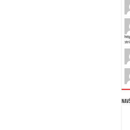
htt
str
Navš