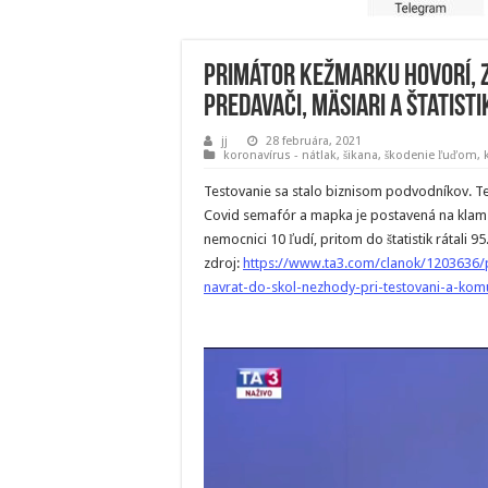
Primátor Kežmarku hovorí, ze
predavači, mäsiari a štatist
jj
28 februára, 2021
koronavírus - nátlak, šikana, škodenie ľuďom
,
Testovanie sa stalo biznisom podvodníkov. T
Covid semafór a mapka je postavená na klam
nemocnici 10 ľudí, pritom do štatistik rátali 9
zdroj:
https://www.ta3.com/clanok/1203636/p
navrat-do-skol-nezhody-pri-testovani-a-komu