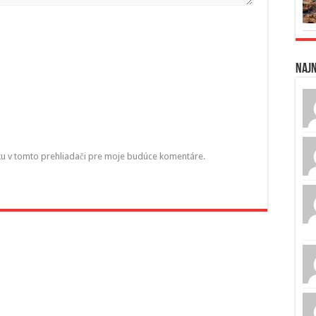
Naj
ku v tomto prehliadači pre moje budúce komentáre.