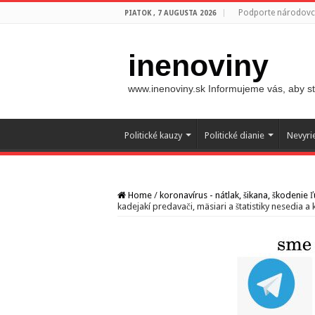
Podporte národovco
PIATOK , 7 AUGUSTA 2026
inenoviny
www.inenoviny.sk Informujeme vás, aby ste
Politické kauzy
Politické dianie
Nevyri
Home
/
koronavírus - nátlak, šikana, škodenie
kadejakí predavači, mäsiari a štatistiky nesedia a