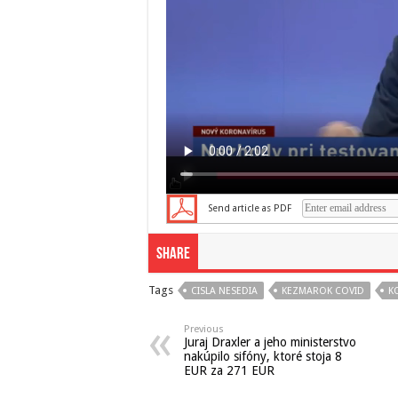
Send article as PDF
Share
Tags
CISLA NESEDIA
KEZMAROK COVID
K
Previous
Juraj Draxler a jeho ministerstvo
nakúpilo sifóny, ktoré stoja 8
EUR za 271 EUR