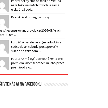
Padre: Asi by sme sa mali pozrieť na
naše toky, na našich tokoch je samá
elektráreň vod...
Draslik: A ako fungujú burzy...
ps://necenzurovanapravda.cz/2026/08/krach-
ibra-100m...
korbáč: A paralelne s tým, advokáti a
sudcovia ak nebudú postupovať v
súlade so zákonom,...
Padre: Ak má byť doživotná renta pre
premiéra, akýmsi ocenením jeho práce
pre národ a o...
tívte nás aj na Facebooku