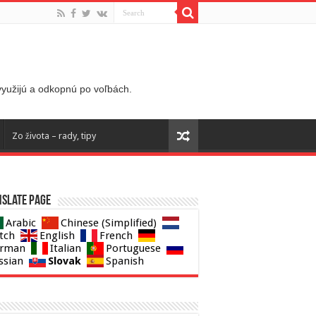
 využijú a odkopnú po voľbách.
Zo života – rady, tipy
slate page
Arabic
Chinese (Simplified)
tch
English
French
rman
Italian
Portuguese
Slovak
ssian
Spanish