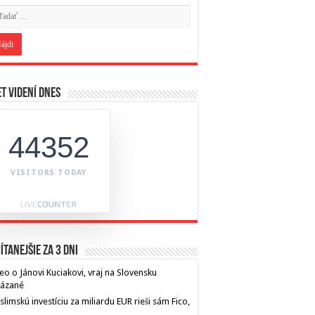
t videní dnes
44352
VISITORS TODAY
ítanejšie za 3 dni
eo o Jánovi Kuciakovi, vraj na Slovensku
kázané
limskú investíciu za miliardu EUR rieši sám Fico,