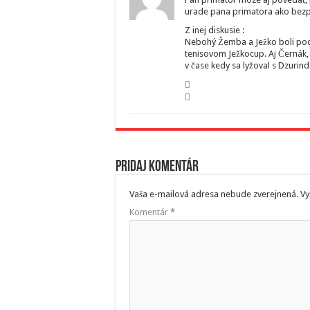
urade pana primatora ako bezpe
Z inej diskusie :
Nebohý Žemba a Ježko boli pod
tenisovom Ježkocup. Aj Černák,
v čase kedy sa lyžoval s Dzurin
Pridaj komentár
Vaša e-mailová adresa nebude zverejnená.
Vy
Komentár
*