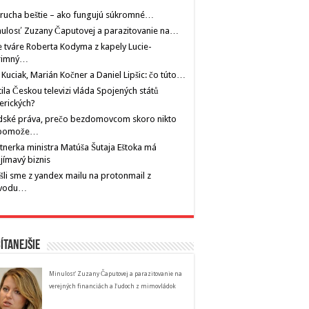
rucha beštie – ako fungujú súkromné…
ulosť Zuzany Čaputovej a parazitovanie na…
 tváre Roberta Kodyma z kapely Lucie-
rimný…
 Kuciak, Marián Kočner a Daniel Lipšic: čo túto…
tila Českou televizi vláda Spojených států
erických?
dské práva, prečo bezdomovcom skoro nikto
pomože…
tnerka ministra Matúša Šutaja Eštoka má
jímavý biznis
šli sme z yandex mailu na protonmail z
vodu…
ítanejšie
Minulosť Zuzany Čaputovej a parazitovanie na
verejných financiách a ľudoch z mimovládok