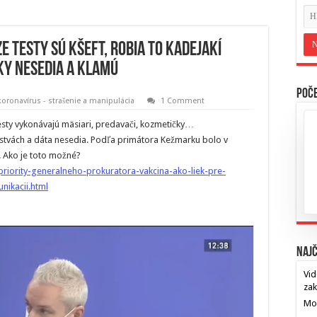
 testy sú kšeft, robia to kadejakí
iky nesedia a klamú
Poče
koronavírus - strašenie a manipulácia
1 Comment
esty vykonávajú mäsiari, predavači, kozmetičky…
stvách a dáta nesedia. Podľa primátora Kežmarku bolo v
5. Ako je toto možné?
riority-generalneho-prokuratora-vakcina-ako-liek-pre-
nikacii.html
Najč
Vid
za
Mos
…