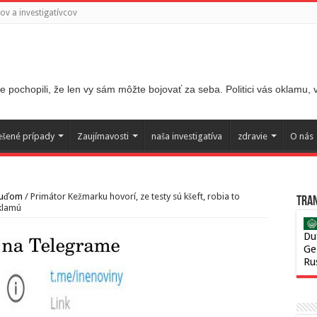
v a investigatívcov
 pochopili, že len vy sám môžte bojovať za seba. Politici vás oklamu,
ešené prípady
Zaujímavosti
naša investigatíva
zdravie
O nás
 ľuďom
/
Primátor Kežmarku hovorí, ze testy sú kšeft, robia to
Tran
 klamú
Du
Ge
Ru