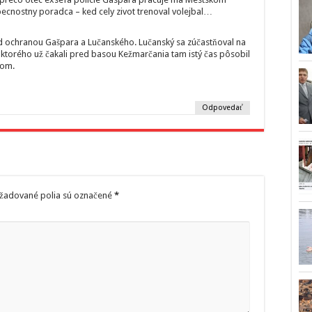
cnostny poradca – ked cely zivot trenoval volejbal…
 ochranou Gašpara a Lučanského. Lučanský sa zúčastňoval na
 ktorého už čakali pred basou Kežmarčania tam istý čas pôsobil
dom.
Odpovedať
žadované polia sú označené
*