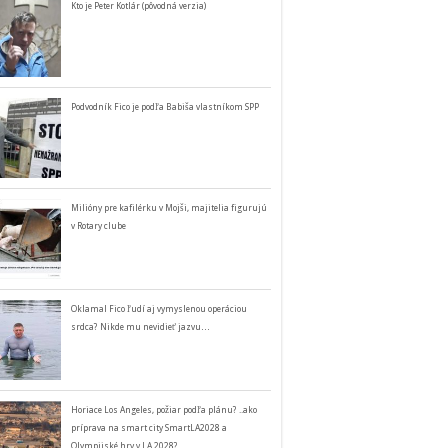
Kto je Peter Kotlár (pôvodná verzia)
Podvodník Fico je podľa Babiša vlastníkom SPP
Milióny pre kafilérku v Mojši, majitelia figurujú
v Rotary clube
Oklamal Fico ľudí aj vymyslenou operáciou
srdca? Nikde mu nevidieť jazvu…
Horiace Los Angeles, požiar podľa plánu? ..ako
príprava na smart city SmartLA2028 a
Olympijské hry v LA 2028?