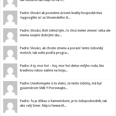
Padre: Slováci ak poznáme úroveň kvality hospodárstva
/vygooglite si/ za Slovenského št...
Padre: Slováci, Boh žehná tým, čo chcú nielen zmeniť seba ale
menia svojimi dobrými sku...
Padre: Slováci, ak chcete zmenu a poraziť tento židovský
moloch, tak volte podľa progra...
Padre: A ty, mor ho! – hoj, mor ho! detvo môjho rodu, kto
kradmou rukou siahne na tvoju...
Padre: Uvedomujete si tu všetci, že tento židoloj, má byť
guvernérom SNB ?! Porovnajte...
Padre: Tu je dôkaz o Kamenickom, je to židopodvodník, tak
ako celý Smer. https://www.hl...