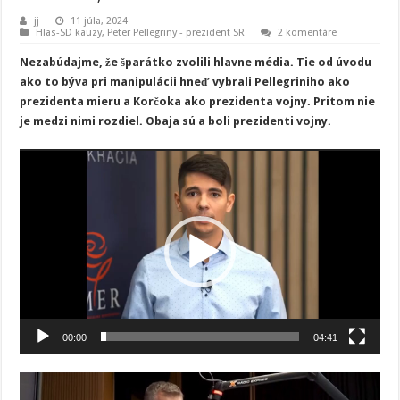
jj
11 júla, 2024
Hlas-SD kauzy
,
Peter Pellegriny - prezident SR
2 komentáre
Nezabúdajme, že šparátko zvolili hlavne média. Tie od úvodu
ako to býva pri manipulácii hneď vybrali Pellegriniho ako
prezidenta mieru a Korčoka ako prezidenta vojny. Pritom nie
je medzi nimi rozdiel. Obaja sú a boli prezidenti vojny.
Video
prehrávač
00:00
04:41