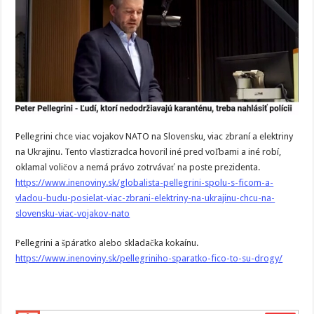
Pellegrini chce viac vojakov NATO na Slovensku, viac zbraní a elektriny
na Ukrajinu. Tento vlastizradca hovoril iné pred voľbami a iné robí,
oklamal voličov a nemá právo zotrvávať na poste prezidenta.
https://www.inenoviny.sk/globalista-pellegrini-spolu-s-ficom-a-
vladou-budu-posielat-viac-zbrani-elektriny-na-ukrajinu-chcu-na-
slovensku-viac-vojakov-nato
Pellegrini a špáratko alebo skladačka kokaínu.
https://www.inenoviny.sk/pellegriniho-sparatko-fico-to-su-drogy/