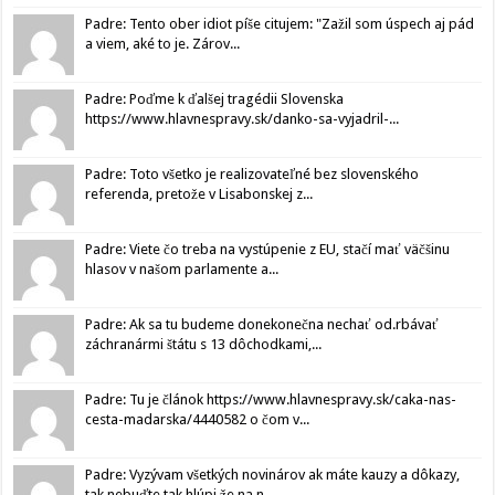
Padre: Tento ober idiot píše citujem: "Zažil som úspech aj pád
a viem, aké to je. Zárov...
Padre: Poďme k ďalšej tragédii Slovenska
https://www.hlavnespravy.sk/danko-sa-vyjadril-...
Padre: Toto všetko je realizovateľné bez slovenského
referenda, pretože v Lisabonskej z...
Padre: Viete čo treba na vystúpenie z EU, stačí mať väčšinu
hlasov v našom parlamente a...
Padre: Ak sa tu budeme donekonečna nechať od.rbávať
záchranármi štátu s 13 dôchodkami,...
Padre: Tu je článok https://www.hlavnespravy.sk/caka-nas-
cesta-madarska/4440582 o čom v...
Padre: Vyzývam všetkých novinárov ak máte kauzy a dôkazy,
tak nebuďte tak hlúpi že na n...