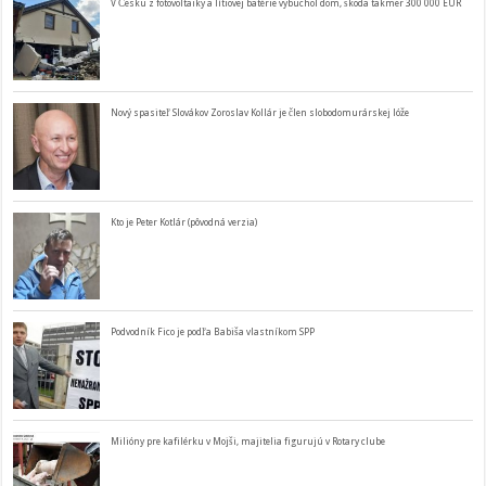
V Česku z fotovoltaiky a lítiovej batérie vybuchol dom, škoda takmer 300 000 EUR
Nový spasiteľ Slovákov Zoroslav Kollár je člen slobodomurárskej lóže
Kto je Peter Kotlár (pôvodná verzia)
Podvodník Fico je podľa Babiša vlastníkom SPP
Milióny pre kafilérku v Mojši, majitelia figurujú v Rotary clube