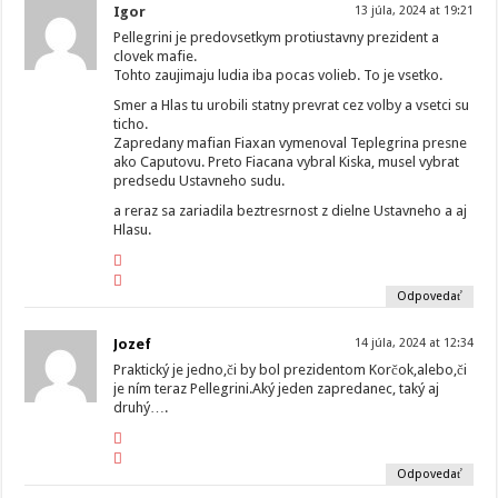
Igor
13 júla, 2024 at 19:21
Pellegrini je predovsetkym protiustavny prezident a
clovek mafie.
Tohto zaujimaju ludia iba pocas volieb. To je vsetko.
Smer a Hlas tu urobili statny prevrat cez volby a vsetci su
ticho.
Zapredany mafian Fiaxan vymenoval Teplegrina presne
ako Caputovu. Preto Fiacana vybral Kiska, musel vybrat
predsedu Ustavneho sudu.
a reraz sa zariadila beztresrnost z dielne Ustavneho a aj
Hlasu.
Odpovedať
Jozef
14 júla, 2024 at 12:34
Praktický je jedno,či by bol prezidentom Korčok,alebo,či
je ním teraz Pellegrini.Aký jeden zapredanec, taký aj
druhý….
Odpovedať