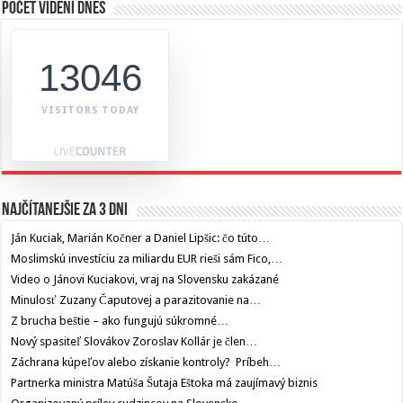
Počet videní dnes
13046
VISITORS TODAY
Najčítanejšie za 3 dni
Ján Kuciak, Marián Kočner a Daniel Lipšic: čo túto…
Moslimskú investíciu za miliardu EUR rieši sám Fico,…
Video o Jánovi Kuciakovi, vraj na Slovensku zakázané
Minulosť Zuzany Čaputovej a parazitovanie na…
Z brucha beštie – ako fungujú súkromné…
Nový spasiteľ Slovákov Zoroslav Kollár je člen…
Záchrana kúpeľov alebo získanie kontroly? Príbeh…
Partnerka ministra Matúša Šutaja Eštoka má zaujímavý biznis