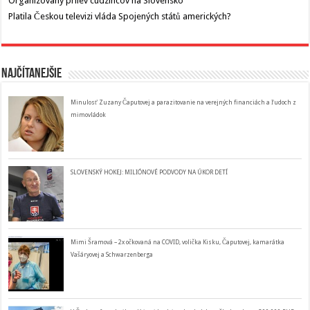
Organizovaný prílev cudzincov na Slovensko
Platila Českou televizi vláda Spojených států amerických?
Najčítanejšie
Minulosť Zuzany Čaputovej a parazitovanie na verejných financiách a ľudoch z
mimovládok
SLOVENSKÝ HOKEJ: MILIÓNOVÉ PODVODY NA ÚKOR DETÍ
Mimi Šramová – 2x očkovaná na COVID, volička Kisku, Čaputovej, kamarátka
Vašáryovej a Schwarzenberga