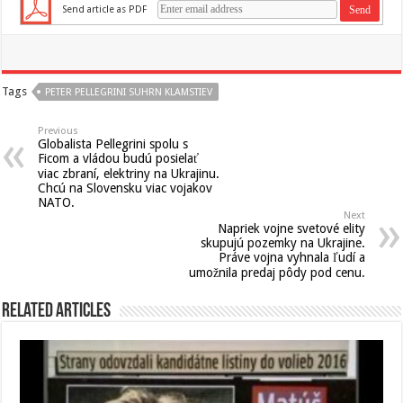
Send article as PDF
Tags
PETER PELLEGRINI SUHRN KLAMSTIEV
Previous
Globalista Pellegrini spolu s
Ficom a vládou budú posielať
viac zbraní, elektriny na Ukrajinu.
Chcú na Slovensku viac vojakov
NATO.
Next
Napriek vojne svetové elity
skupujú pozemky na Ukrajine.
Práve vojna vyhnala ľudí a
umožnila predaj pôdy pod cenu.
Related Articles