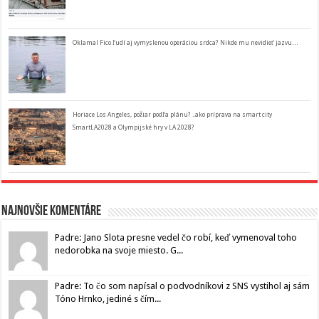
Oklamal Fico ľudí aj vymyslenou operáciou srdca? Nikde mu nevidieť jazvu…
Horiace Los Angeles, požiar podľa plánu? ..ako príprava na smart city
SmartLA2028 a Olympijské hry v LA 2028?
Najnovšie komentáre
Padre: Jano Slota presne vedel čo robí, keď vymenoval toho
nedorobka na svoje miesto. G...
Padre: To čo som napísal o podvodníkovi z SNS vystihol aj sám
Tóno Hrnko, jediné s čím...