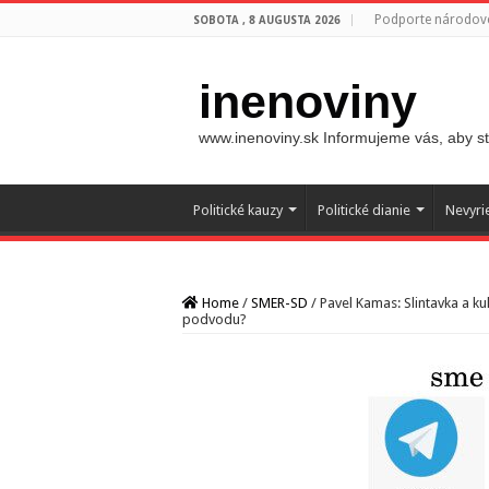
Podporte národovc
SOBOTA , 8 AUGUSTA 2026
inenoviny
www.inenoviny.sk Informujeme vás, aby ste
Politické kauzy
Politické dianie
Nevyri
Home
/
SMER-SD
/
Pavel Kamas: Slintavka a k
podvodu?