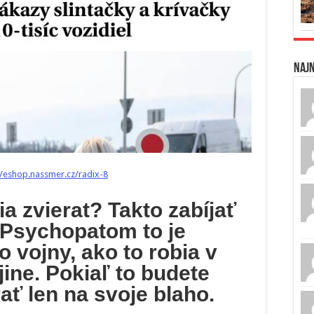
Naj
//eshop.nassmer.cz/radix-8
a zvierat? Takto zabíjať
 Psychopatom to je
o vojny, ako to robia v
jine. Pokiaľ to budete
ať len na svoje blaho.