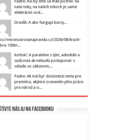
Padre: Asi by sme sa mali pozrieť na
naše toky, na našich tokoch je samá
elektráreň vod...
Draslik: A ako fungujú burzy...
ps://necenzurovanapravda.cz/2026/08/krach-
ibra-100m...
korbáč: A paralelne s tým, advokáti a
sudcovia ak nebudú postupovať v
súlade so zákonom,...
Padre: Ak má byť doživotná renta pre
premiéra, akýmsi ocenením jeho práce
pre národ a o...
tívte nás aj na Facebooku