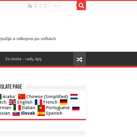
 využijú a odkopnú po voľbách.
Zo života – rady, tipy
slate page
Arabic
Chinese (Simplified)
tch
English
French
rman
Italian
Portuguese
Slovak
ssian
Spanish