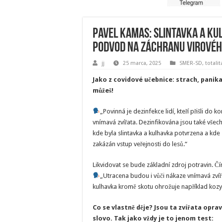
Pavel Kamas: Slintavka a ku
podvod na záchranu virové
jj
25 marca, 2025
SMER-SD
,
totalit
Jako z covidové učebnice: strach, panika
můžeš!
„Povinná je dezinfekce lidí, kteří přišli do 
vnímavá zvířata. Dezinfikována jsou také všech
kde byla slintavka a kulhavka potvrzena a kde 
zakázán vstup veřejnosti do lesů.“
Likvidovat se bude základní zdroj potravin. Čím
„Utracena budou i vůči nákaze vnímavá zvíř
kulhavka kromě skotu ohrožuje například kozy, o
Co se vlastně děje? Jsou ta zvířata opra
slovo. Tak jako vždy je to jenom test: