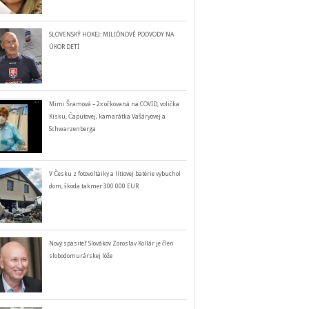
SLOVENSKÝ HOKEJ: MILIÓNOVÉ PODVODY NA
ÚKOR DETÍ
Mimi Šramová – 2x očkovaná na COVID, volička
Kisku, Čaputovej, kamarátka Vašáryovej a
Schwarzenberga
V Česku z fotovoltaiky a lítiovej batérie vybuchol
dom, škoda takmer 300 000 EUR
Nový spasiteľ Slovákov Zoroslav Kollár je člen
slobodomurárskej lóže