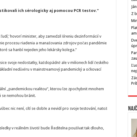
Ján
stikovali ich sérologicky aj pomocou PCR testov.“
Z b
Min
Pla
am
ľudí,‘ hovorí minister, aby zamedzil šíreniu dezinformácií v
Dve
nie procesu riadenia a manažovania zdrojov počas pandémie
úp
ktoré sa hanbí nejeden jeho lekársky kolega.“
Par
zau
 sice svoje nedostatky, každopádně ale v milionech lidí českého
Ľu
základní nedůvěru v mainstreamový pandemický a očkovací
ne
Zác
Pr
tuální „pandemickou realitou“, kterou lze zpochybnit mnohem
ti se nemohou bránit.
Najč
vůbec nic není, cítí se dobře a nevidí pro svoje testování, natož
sledky v reálném životě bude Ředitelna používat tak dlouho,