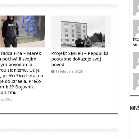
htt
str
 radca Fica – Marek
Projekt SMERu – Republika
 pochválil svojím
postupne dokazuje svoj
kým pôvodom a
pôvod
ou sionizmu. Už je
19 februára, 2026
 prečo Fico lietal na
ie do Izraela. Prečo
ombič? Bojovník
sionizmu.
íla, 2026
Navš