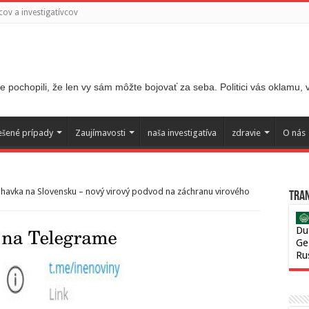
ov a investigatívcov
 pochopili, že len vy sám môžte bojovať za seba. Politici vás oklamu,
ešené prípady
Zaujímavosti
naša investigatíva
zdravie
O nás
ulhavka na Slovensku – nový virový podvod na záchranu virového
Tran
Du
Ge
Ru