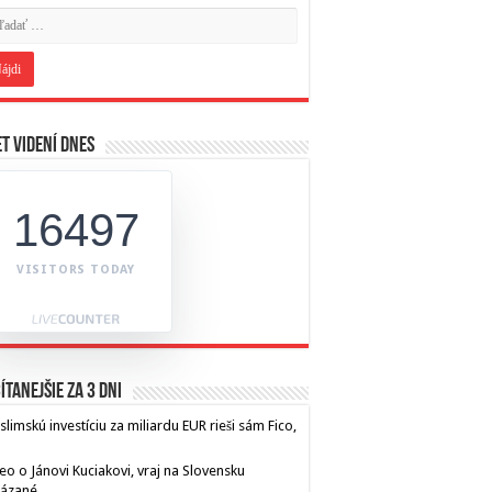
t videní dnes
16497
VISITORS TODAY
ítanejšie za 3 dni
limskú investíciu za miliardu EUR rieši sám Fico,
eo o Jánovi Kuciakovi, vraj na Slovensku
kázané