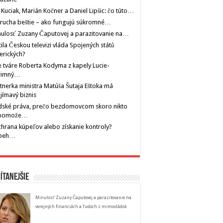
 Kuciak, Marián Kočner a Daniel Lipšic: čo túto…
rucha beštie – ako fungujú súkromné…
ulosť Zuzany Čaputovej a parazitovanie na…
tila Českou televizi vláda Spojených států
erických?
 tváre Roberta Kodyma z kapely Lucie-
rimný…
tnerka ministra Matúša Šutaja Eštoka má
jímavý biznis
dské práva, prečo bezdomovcom skoro nikto
pomože…
hrana kúpeľov alebo získanie kontroly?
íbeh…
ítanejšie
Minulosť Zuzany Čaputovej a parazitovanie na
verejných financiách a ľudoch z mimovládok