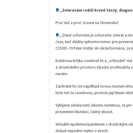
„Zvieratám robili krvné testy, diagno
Proč teď a proč zrovna na Slovensku?
„‚Dané ochorenie je ochorenie zvierat a nie 
čase, keď vládny splnomocnenec pre prevere
COVID-19 Peter Kotlár šíri dezinformácie, za 
Kotlárova kritika covidové lži a „očkování“ má
a slovenského prostoru výrazně prohloubila 
narativ.
Zachránit ho lze například novou masivní vir
hůře než tu covidovou, protože její hlavní obě
Vybíjená zvířata totiž nikomu neřeknou, že jim 
preventivní likvidaci, žádný důvod.
Virtuální epidemie/pandemie s drastickými ná
dokud nepadne mýtus o virech.