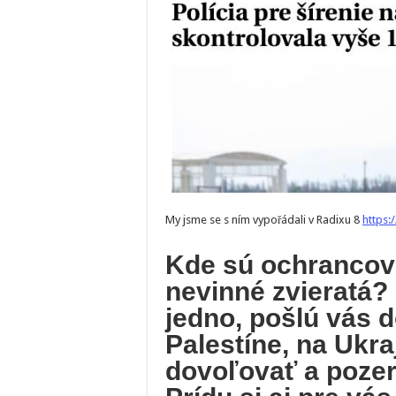
My jsme se s ním vypořádali v Radixu 8
https:
Kde sú ochrancovi
nevinné zvieratá?
jedno, pošlú vás d
Palestíne, na Ukra
dovoľovať a pozer