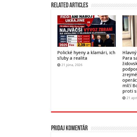
Related Articles
Polické hyeny a klamári, ich
Hlavný
sľuby a realita
Para sa
židovs
21 júna, 2026
podpor
zrejmé,
operác
mlčí B
proti 
21 apr
Pridaj komentár