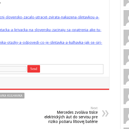
.
ni-slovensko-zacalo-utracet-zvirata-nakazena-slintavkou-a-
ntacka-a-krivacka-na-slovensku-zacinaju-sa-opatrenia-ake-tu-
a-otazky-a-odpovedi-co-je-slintavka-a-kulhavka-jak-se-siri-
AVKA KULHAVKA
Next
Mercedes zvoláva tisíce
elektrických áut do servisu pre
riziko požiaru lítiovej batérie