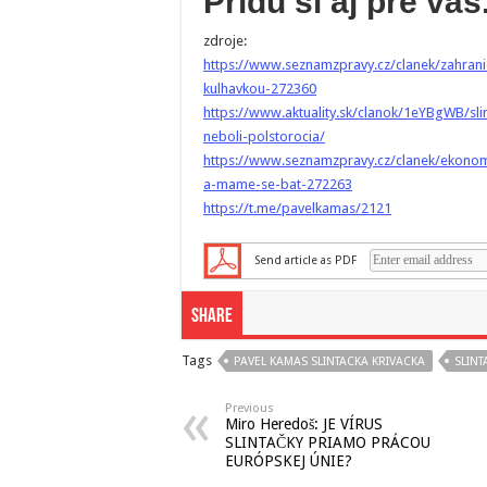
Prídu si aj pre vás
zdroje:
https://www.seznamzpravy.cz/clanek/zahranic
kulhavkou-272360
https://www.aktuality.sk/clanok/1eYBgWB/sli
neboli-polstorocia/
https://www.seznamzpravy.cz/clanek/ekonomik
a-mame-se-bat-272263
https://t.me/pavelkamas/2121
Send article as PDF
Share
Tags
PAVEL KAMAS SLINTACKA KRIVACKA
SLINT
Previous
Miro Heredoš: JE VÍRUS
SLINTAČKY PRIAMO PRÁCOU
EURÓPSKEJ ÚNIE?