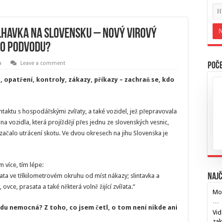
lhavka na Slovensku – nový virový
ho podvodu?
a
Leave a comment
Poče
, opatření, kontroly, zákazy, příkazy – zachraň se, kdo
kontaktu s hospodářskými zvířaty, a také vozidel, jež přepravovala
na vozidla, která projíždějí přes jednu ze slovenských vesnic,
začalo utrácení skotu. Ve dvou okresech na jihu Slovenska je
 více, tím lépe:
ata ve tříkilometrovém okruhu od míst nákazy; slintavka a
Najč
vce, prasata a také některá volně žijící zvířata.“
Mos
…
vdu nemocná? Z toho, co jsem četl, o tom není nikde ani
Vid
za