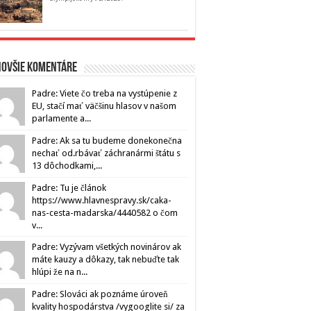
novšie komentáre
Padre: Viete čo treba na vystúpenie z
EU, stačí mať väčšinu hlasov v našom
parlamente a...
Padre: Ak sa tu budeme donekonečna
nechať od.rbávať záchranármi štátu s
13 dôchodkami,...
Padre: Tu je článok
https://www.hlavnespravy.sk/caka-
nas-cesta-madarska/4440582 o čom
v...
Padre: Vyzývam všetkých novinárov ak
máte kauzy a dôkazy, tak nebuďte tak
hlúpi že na n...
Padre: Slováci ak poznáme úroveň
kvality hospodárstva /vygooglite si/ za