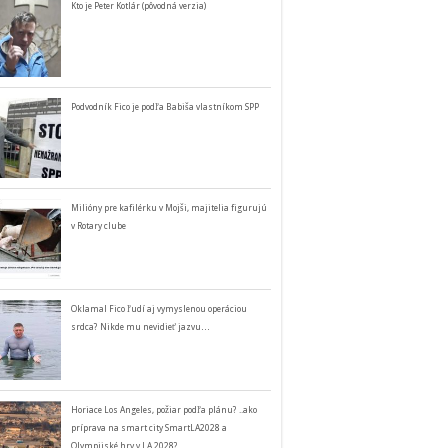
Kto je Peter Kotlár (pôvodná verzia)
Podvodník Fico je podľa Babiša vlastníkom SPP
Milióny pre kafilérku v Mojši, majitelia figurujú
v Rotary clube
Oklamal Fico ľudí aj vymyslenou operáciou
srdca? Nikde mu nevidieť jazvu…
Horiace Los Angeles, požiar podľa plánu? ..ako
príprava na smart city SmartLA2028 a
Olympijské hry v LA 2028?