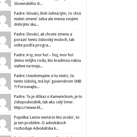
Slovenského št...
Padre: Slováci, Boh žehná tým, čo chcú
nielen zmeniť seba ale menia svojimi
dobrými sku...
Padre: Slováci, ak chcete zmenu a
poraziť tento židovský moloch, tak
volte podľa progra...
Padre: A ty, mor ho! – hoj, mor ho!
detvo môjho rodu, kto kradmou rukou
siahne na tvoju...
Padre: Uvedomujete si tu všetci, že
tento židoloj, má byť guvernérom SNB
?! Porovnajte...
Padre: Tu je dôkaz o Kamenickom, je to
židopodvodník, tak ako celý Smer.
https://www.hl...
Popelka: Lenže nemá to kto urobiť, to
je ten problém. O advokátoch
rozhoduje Advokátska k...