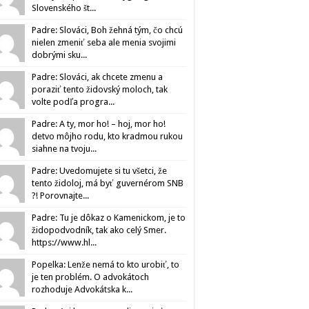
Slovenského št...
Padre: Slováci, Boh žehná tým, čo chcú
nielen zmeniť seba ale menia svojimi
dobrými sku...
Padre: Slováci, ak chcete zmenu a
poraziť tento židovský moloch, tak
volte podľa progra...
Padre: A ty, mor ho! – hoj, mor ho!
detvo môjho rodu, kto kradmou rukou
siahne na tvoju...
Padre: Uvedomujete si tu všetci, že
tento židoloj, má byť guvernérom SNB
?! Porovnajte...
Padre: Tu je dôkaz o Kamenickom, je to
židopodvodník, tak ako celý Smer.
https://www.hl...
Popelka: Lenže nemá to kto urobiť, to
je ten problém. O advokátoch
rozhoduje Advokátska k...