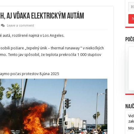
ch, aj vďaka elektrickým autám
Leave a comment
 autá, rozšírené najmä v Los Angeles.
Poče
obili požiare „tepelný únik – thermal runaway “ v niekoľkých
mo. Tento jav spôsobil, že teplota prekročila 1 000 stupňov
 Waymo počas protestov 8.júna 2025
Najč
Vid
za
Mos
…