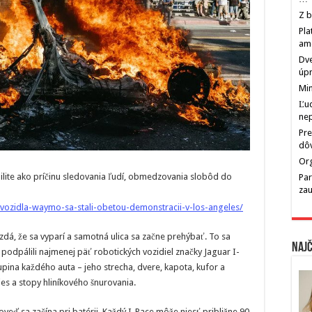
Z b
Pla
am
Dve
úp
Min
Ľu
ne
Pre
dô
Org
bilite ako príčinu sledovania ľudí, obmedzovania slobôd do
Par
zau
vozidla-waymo-sa-stali-obetou-demonstracii-v-los-angeles/
a zdá, že sa vyparí a samotná ulica sa začne prehýbať. To sa
Najč
 podpálili najmenej päť robotických vozidiel značky Jaguar I-
upina každého auta – jeho strecha, dvere, kapota, kufor a
lies a stopy hliníkového šnurovania.
veď sa začína pri batérii. Každý I-Pace môže niesť približne 90