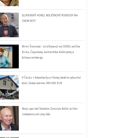
SLOVENSKÝ HOKEJ: MILIÓNOVÉ PODVODY NA
ÚKOR DETÍ
Mimi Šramová – 2x očkovaná na COVID, volička
Kisku, Čaputovej, kamarátka Vašáryovej a
Schwarzenberga
V Česku z fotovoltaiky a lítiovej batérie vybuchol
dom, škoda takmer 300 000 EUR
Nový spasiteľ Slovákov Zoroslav Kollár je člen
slobodomurárskej lóže