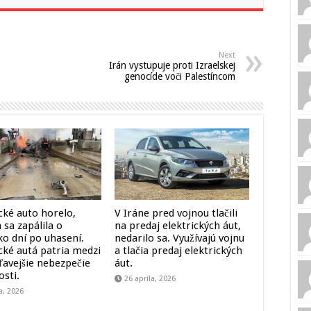
Next
Irán vystupuje proti Izraelskej
genocíde voči Palestíncom
cké auto horelo,
V Iráne pred vojnou tlačili
 sa zapálila o
na predaj elektrických áut,
ko dní po uhasení.
nedarilo sa. Využívajú vojnu
ické autá patria medzi
a tlačia predaj elektrických
ľavejšie nebezpečie
áut.
osti.
26 apríla, 2026
a, 2026