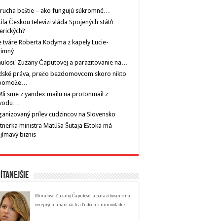
rucha beštie – ako fungujú súkromné…
tila Českou televizi vláda Spojených států
erických?
 tváre Roberta Kodyma z kapely Lucie-
rimný…
ulosť Zuzany Čaputovej a parazitovanie na…
dské práva, prečo bezdomovcom skoro nikto
pomože…
šli sme z yandex mailu na protonmail z
vodu…
anizovaný prílev cudzincov na Slovensko
tnerka ministra Matúša Šutaja Eštoka má
jímavý biznis
ítanejšie
Minulosť Zuzany Čaputovej a parazitovanie na
verejných financiách a ľudoch z mimovládok