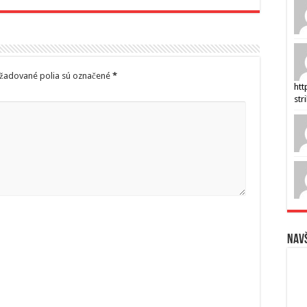
žadované polia sú označené
*
htt
str
Navš