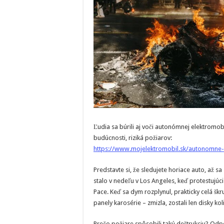
Ľudia sa búrili aj voči autonómnej elektromo
budúcnosti, riziká požiarov:
https://www.mojelektromobil.sk/autonomne-
Predstavte si, že sledujete horiace auto, až s
stalo v nedeľu v Los Angeles, keď protestujúci
Pace. Keď sa dym rozplynul, prakticky celá škr
panely karosérie – zmizla, zostali len disky ko
Prečo požiare spôsobili takú deštrukciu? Odpo