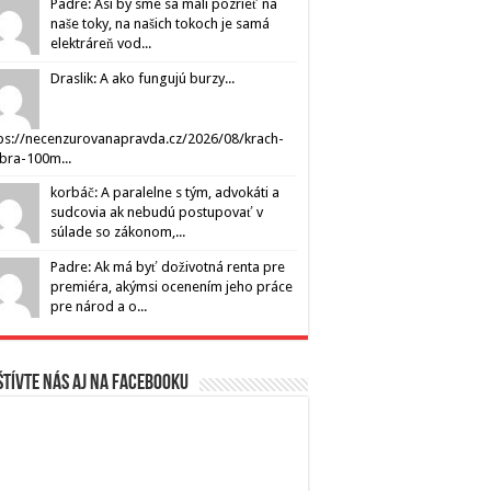
Padre: Asi by sme sa mali pozrieť na
naše toky, na našich tokoch je samá
elektráreň vod...
Draslik: A ako fungujú burzy...
ps://necenzurovanapravda.cz/2026/08/krach-
ibra-100m...
korbáč: A paralelne s tým, advokáti a
sudcovia ak nebudú postupovať v
súlade so zákonom,...
Padre: Ak má byť doživotná renta pre
premiéra, akýmsi ocenením jeho práce
pre národ a o...
tívte nás aj na Facebooku