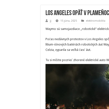
Los Angeles opäť v plameňo
jj
15 júna, 2025
elektromobilita
Waymo sú samojazdiace „robotické“ elektrické
Počas nedávnych protestov v Los Angeles spôs
lítium-iónových batériách robotických áut Way
Celzia, vyparila sa veľká časť áut.
Tu si môžte pozrieť zhorené elektrické auto