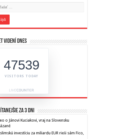
t videní dnes
47539
VISITORS TODAY
ítanejšie za 3 dni
eo o Jánovi Kuciakovi, vraj na Slovensku
kázané
limskú investíciu za miliardu EUR rieši sám Fico,