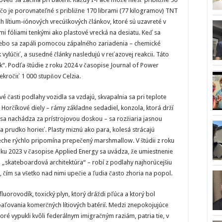
čo je porovnateľné s približne 170 librami (77 kilogramov) TNT
ch lítium-iónových vrecúškových článkov, ktoré sú uzavreté v
 fóliami tenkými ako plastové vrecká na desiatu. Keď sa
alebo sa zapáli pomocou zápalného zariadenia – chemické
 vylúčiť, a susedné články nasledujú v reťazovej reakcii. Táto
k“. Podľa štúdie z roku 2024 v časopise Journal of Power
ekročiť 1 000 stupňov Celzia.
vé časti podlahy vozidla sa vzdajú, skvapalnia sa pri teplote
Horčíkové diely – rámy základne sedadiel, konzola, ktorá drží
rý sa nachádza za prístrojovou doskou – sa rozžiaria jasnou
a prudko horieť. Plasty miznú ako para, kolesá strácajú
reche rýchlo pripomína prepečený marshmallow. V štúdii z roku
roku 2023 v časopise Applied Energy sa uvádza, že umiestnenie
„skateboardová architektúra“ – robí z podlahy najhorúcejšiu
čím sa všetko nad nimi upečie a ľudia často zhoria na popol.
fluorovodík, toxický plyn, ktorý dráždi pľúca a ktorý bol
aľovania komerčných lítiových batérií. Medzi znepokojujúce
oré vypukli kvôli federálnym imigračným raziám, patria tie, v