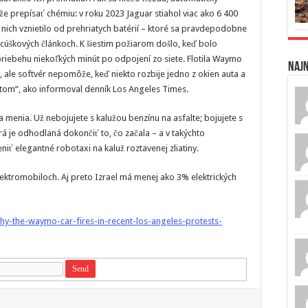
že prepísať chémiu: v roku 2023 Jaguar stiahol viac ako 6 400
z nich vznietilo od prehriatych batérií – ktoré sa pravdepodobne
ecúškových článkoch. K šiestim požiarom došlo, keď bolo
 priebehu niekoľkých minút po odpojení zo siete. Flotila Waymo
Naj
ií, ale softvér nepomôže, keď niekto rozbije jedno z okien auta a
tom“, ako informoval denník Los Angeles Times.
a menia. Už nebojujete s kalužou benzínu na asfalte; bojujete s
rá je odhodlaná dokončiť to, čo začala – a v takýchto
ť elegantné robotaxi na kaluž roztavenej zliatiny.
elektromobiloch. Aj preto Izrael má menej ako 3% elektrických
why-the-waymo-car-fires-in-recent-los-angeles-protests-