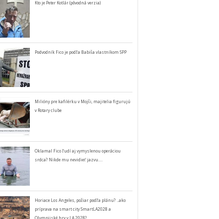
Kto je Peter Kotlár (pôvodná verzia)
Podvodník Fico je podľa Babiša vlastníkom SPP
Milióny pre kafilérku v Mojši, majitelia figurujú
v Rotary clube
Oklamal Fico ľudí aj vymyslenou operáciou
srdca? Nikde mu nevidieť jazvu…
Horiace Los Angeles, požiar podľa plánu? ..ako
príprava na smart city SmartLA2028 a
Olympijské hry v LA 2028?