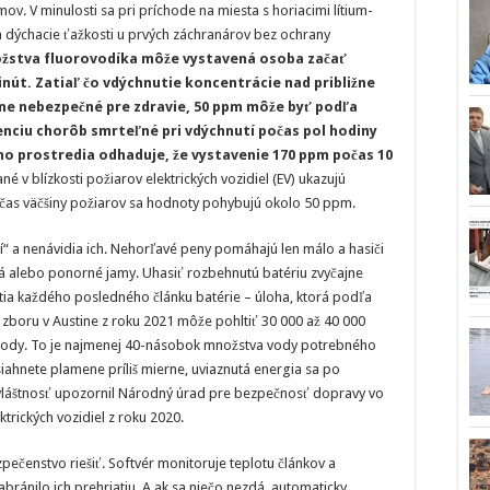
mov. V minulosti sa pri príchode na miesta s horiacimi lítium-
 a dýchacie ťažkosti u prvých záchranárov bez ochrany
ožstva fluorovodíka môže vystavená osoba začať
inút. Zatiaľ čo vdýchnutie koncentrácie nad približne
dne nebezpečné pre zdravie, 50 ppm môže byť podľa
nciu chorôb smrteľné pri vdýchnutí počas pol hodiny
ho prostredia odhaduje, že vystavenie 170 ppm počas 10
é v blízkosti požiarov elektrických vozidiel (EV) ukazujú
čas väčšiny požiarov sa hodnoty pohybujú okolo 50 ppm.
ií“ a nenávidia ich. Nehorľavé peny pomáhajú len málo a hasiči
á alebo ponorné jamy. Uhasiť rozbehnutú batériu zvyčajne
tia každého posledného článku batérie – úloha, ktorá podľa
boru v Austine z roku 2021 môže pohltiť 30 000 až 40 000
) vody. To je najmenej 40-násobok množstva vody potrebného
iahnete plamene príliš mierne, uviaznutá energia sa po
zvláštnosť upozornil Národný úrad pre bezpečnosť dopravy vo
trických vozidiel z roku 2020.
zpečenstvo riešiť. Softvér monitoruje teplotu článkov a
abránilo ich prehriatiu. A ak sa niečo nezdá, automaticky