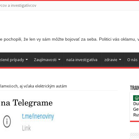
ov a investigatívcov
 pochopili, že len vy sám môžte bojovať za seba. Politici vás oklamu,
ešené prípady
Zaujímavosti
naša investigatíva
zdravie
O nás
lameňoch, aj vďaka elektrickým autám
Tran
Du
Ge
Ru