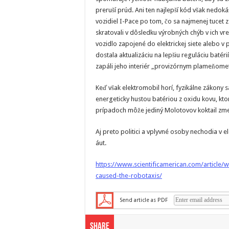
preruší prúd. Ani ten najlepší kód však nedoká
vozidiel I-Pace po tom, čo sa najmenej tucet 
skratovali v dôsledku výrobných chýb v ich vr
vozidlo zapojené do elektrickej siete alebo v
dostala aktualizáciu na lepšiu reguláciu batér
zapáli jeho interiér „provizórnym plameňome
Keď však elektromobil horí, fyzikálne zákony s
energeticky hustou batériou z oxidu kovu, kto
prípadoch môže jediný Molotovov koktail zmeni
Aj preto politici a vplyvné osoby nechodia v 
áut.
https://www.scientificamerican.com/article/
caused-the-robotaxis/
Send article as PDF
Share