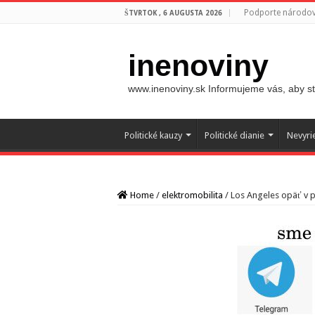
Podporte národovc
ŠTVRTOK , 6 AUGUSTA 2026
inenoviny
www.inenoviny.sk Informujeme vás, aby ste
Politické kauzy
Politické dianie
Nevyri
Home
/
elektromobilita
/
Los Angeles opäť v p