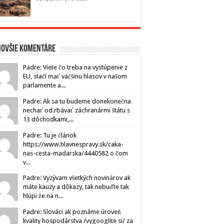
novšie komentáre
Padre: Viete čo treba na vystúpenie z
EU, stačí mať väčšinu hlasov v našom
parlamente a...
Padre: Ak sa tu budeme donekonečna
nechať od.rbávať záchranármi štátu s
13 dôchodkami,...
Padre: Tu je článok
https://www.hlavnespravy.sk/caka-
nas-cesta-madarska/4440582 o čom
v...
Padre: Vyzývam všetkých novinárov ak
máte kauzy a dôkazy, tak nebuďte tak
hlúpi že na n...
Padre: Slováci ak poznáme úroveň
kvality hospodárstva /vygooglite si/ za