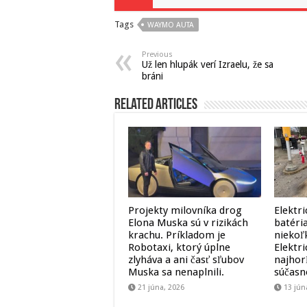
Tags
WAYMO AUTA
Previous
Už len hlupák verí Izraelu, že sa
bráni
Related Articles
Projekty milovníka drog
Elektri
Elona Muska sú v rizikách
batéria
krachu. Príkladom je
niekoľ
Robotaxi, ktorý úplne
Elektr
zlyháva a ani časť sľubov
najhor
Muska sa nenaplnili.
súčasn
21 júna, 2026
13 jún