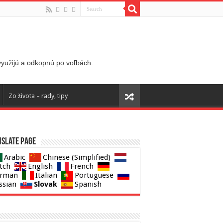
 využijú a odkopnú po voľbách.
Zo života – rady, tipy
slate page
Arabic
Chinese (Simplified)
tch
English
French
rman
Italian
Portuguese
Slovak
ssian
Spanish