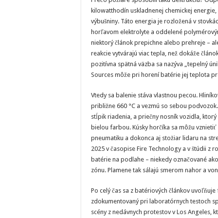
kilowatthodín uskladnenej chemickej energie, 
výbušniny. Táto energia je rozložená v stovká
horľavom elektrolyte a oddelené polymérovými
niektorý článok prepichne alebo prehreje – 
reakcie vytvárajú viac tepla, než dokáže článok
pozitívna spätná väzba sa nazýva „tepelný úni
Sources môže pri horení batérie jej teplota pr
Vtedy sa balenie stáva vlastnou pecou. Hliníko
približne 660 °C a vezmú so sebou podvozok. 
stĺpik riadenia, a priečny nosník vozidla, kto
bielou farbou. Kúsky horčíka sa môžu vznietiť 
pneumatiku a dokonca aj stožiar lidaru na st
2025 v časopise Fire Technology a v štúdii z 
batérie na podlahe – niekedy označované ako 
zónu. Plamene tak sálajú smerom nahor a von, 
Po celý čas sa z batériových článkov uvoľňuje 
zdokumentovaný pri laboratórnych testoch sp
scény z nedávnych protestov v Los Angeles, kt