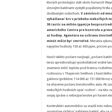
ktorých protestujúci stáli okolo horiacich Way
iónovými batériami vyskytli popáleniny hrdla
dodávaným vzduchom.
V závislosti od mn
vykašliavať krv v priebehu niekoľkých m
30 častíc na milión (ppm) je bezprostre
amerického Centra pre kontrolu a preve
až hodiny. Agentúra na ochranu životné
minút môže byť smrteľné.
Merania vykonan
najvyššie hodnoty 150 až 450 ppm, pričom po
Hasiči takéto požiare nazývajú „požiare batér
teraz uprednostňujú vysokotlakové vodné lan
znamená znížiť teplotu pod hranicu rozbehnu
rozhovoru s Thayerom Smithom z hasičského z
galónov (približne 114 000 až 151 000 litrov
na uhasenie požiaru benzínového auta. Ak zas
niekoľkých hodinách opäť rozhorí – na túto 
svojej správe o nebezpečenstve pri hasení elek
Konštruktéri automobilov sa snažili toto nebe
spomaľuje rýchlosť nabíjania batérií, aby sa z