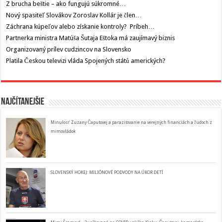
Z brucha beštie – ako fungujú súkromné…
Nový spasiteľ Slovákov Zoroslav Kollár je člen…
Záchrana kúpeľov alebo získanie kontroly? Príbeh…
Partnerka ministra Matúša Šutaja Eštoka má zaujímavý biznis
Organizovaný prílev cudzincov na Slovensko
Platila Českou televizi vláda Spojených států amerických?
Najčítanejšie
Minulosť Zuzany Čaputovej a parazitovanie na verejných financiách a ľudoch z
mimovládok
SLOVENSKÝ HOKEJ: MILIÓNOVÉ PODVODY NA ÚKOR DETÍ