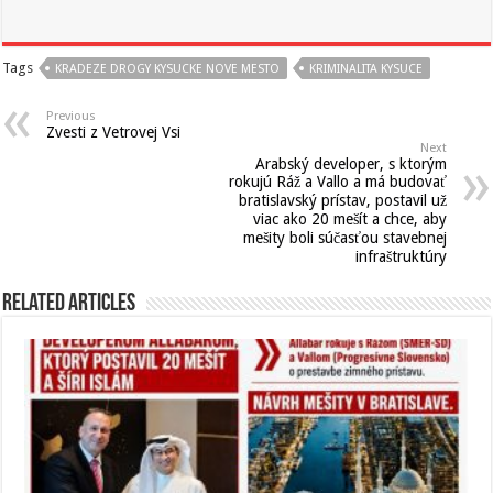
Tags
KRADEZE DROGY KYSUCKE NOVE MESTO
KRIMINALITA KYSUCE
Previous
Zvesti z Vetrovej Vsi
Next
Arabský developer, s ktorým
rokujú Ráž a Vallo a má budovať
bratislavský prístav, postavil už
viac ako 20 mešít a chce, aby
mešity boli súčasťou stavebnej
infraštruktúry
Related Articles