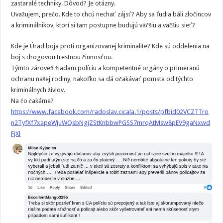
zastaralé techniky. Dôvod? Je otázny.
Uvažujem, prečo. Kde to chcú nechať zájsť? Aby sa ľudia báli zločincov
a kriminálnikov, ktorí si tam postupne budujú väčšiu a väčšiu sieť?
Kde je Úrad boja proti organizovanej kriminalite? Kde sú oddelenia na
boj s drogovou trestnou činnosťou.
Týmto zároveň žiadam políciu a kompetentné orgány o primeranú
ochranu našej rodiny, nakoľko sa dá očakávať pomsta od týchto
kriminálnych živlov.
Na čo čakáme?
https://www.facebook.com/radoslav.cicala.1/posts/pfbid02VCZTTro
n2TyfXf7xapeWjuWQsbNgjZStKnbbwPGSS7mrqAtMsw8pEV9gaNxwd
FjXl