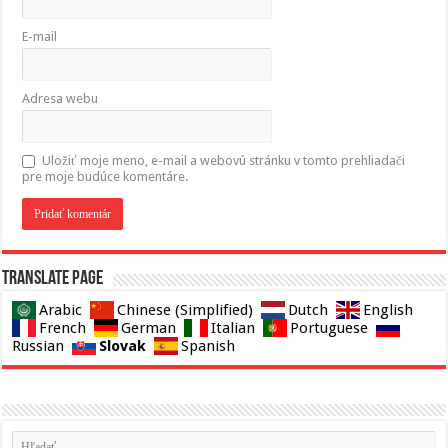
E-mail
Adresa webu
Uložiť moje meno, e-mail a webovú stránku v tomto prehliadači
pre moje budúce komentáre.
Translate page
Arabic
Chinese (Simplified)
Dutch
English
French
German
Italian
Portuguese
Slovak
Russian
Spanish