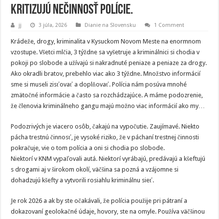
kritizujú nečinnosť polície.
jj
3 júla, 2026
Dianie na Slovensku
1 Comment
Krádeže, drogy, kriminalita v Kysuckom Novom Meste na enormnom
vzostupe. Všetci mlčia, 3 týždne sa vyšetruje a kriminálnici si chodia v
pokoji po slobode a užívajú si nakradnuté peniaze a peniaze za drogy.
Ako okradli bratov, prebehlo viac ako 3 týždne. Množstvo informácií
sme si museli zisťovať a doplňovať. Polícia nám posúva mnohé
zmätočné informácie a často sa rozchádzajúce. A máme podozrenie,
že členovia kriminálneho gangu majú možno viac informácií ako my…
Podozrivých je viacero osôb, čakajú na vypočutie. Zaujímavé. Niekto
pácha trestnú činnosť, je vysoké riziko, že v páchaní trestnej činnosti
pokračuje, vie o tom polícia a oni si chodia po slobode.
Niektorí v KNM vypaľovali autá. Niektorí vyrábajú, predávajú a kšeftujú
s drogami aj v širokom okolí, väčšina sa pozná a vzájomne si
dohadzujú kšefty a vytvorili rosiahlu kriminálnu sieť.
Je rok 2026 a ak by ste očakávali, že polícia použije pri pátraní a
dokazovaní geolokačné údaje, hovory, ste na omyle. Používa väčšinou