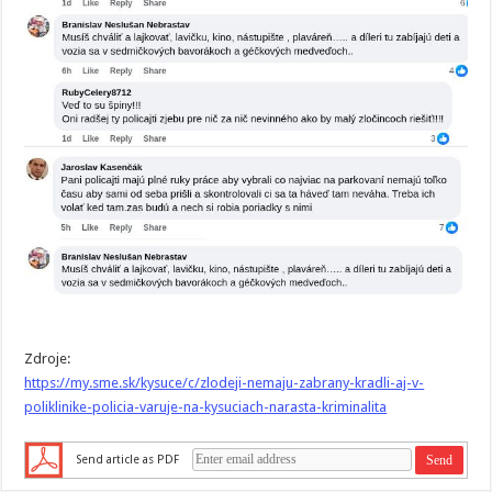
Zdroje:
https://my.sme.sk/kysuce/c/zlodeji-nemaju-zabrany-kradli-aj-v-
poliklinike-policia-varuje-na-kysuciach-narasta-kriminalita
Send article as PDF