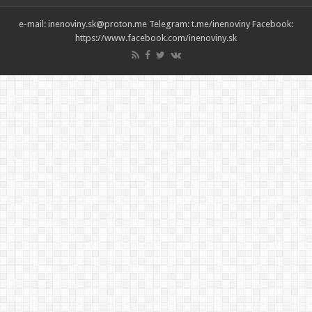
e-mail: inenoviny.sk@proton.me Telegram: t.me/inenoviny Facebook:
https://www.facebook.com/inenoviny.sk