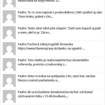
nedorobka na svoje miesto. G...
Padre: To čo som napísal o podvodníkovi z SNS vystihol aj sám
Tóno Hrnko, jediné s čím...
Padre: Tento ober idiot píše citujem: "Zažil som úspech aj pád
a viem, aké to je. Zárov...
Padre: Poďme k ďalšej tragédii Slovenska
https://www.hlavnespravy.sk/danko-sa-vyjadril-...
Padre: Toto všetko je realizovateľné bez slovenského
referenda, pretože v Lisabonskej z...
Padre: Viete čo treba na vystúpenie z EU, stačí mať väčšinu
hlasov v našom parlamente a...
Padre: Ak sa tu budeme donekonečna nechať od.rbávať
záchranármi štátu s 13 dôchodkami,...