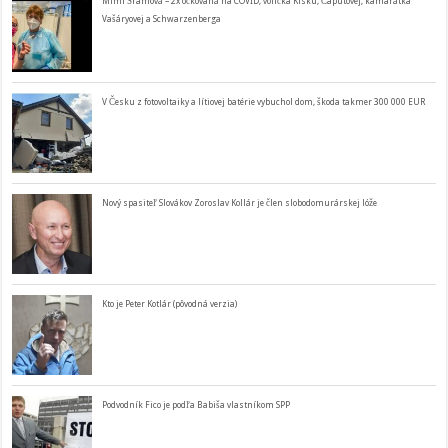
Mimi Šramová – 2x očkovaná na COVID, volička Kisku, Čaputovej, kamarátka
Vašáryovej a Schwarzenberga
V Česku z fotovoltaiky a lítiovej batérie vybuchol dom, škoda takmer 300 000 EUR
Nový spasiteľ Slovákov Zoroslav Kollár je člen slobodomurárskej lóže
Kto je Peter Kotlár (pôvodná verzia)
Podvodník Fico je podľa Babiša vlastníkom SPP