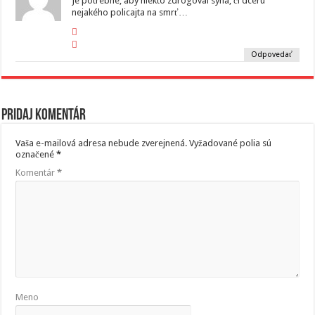
Je potrebné, aby niekto zdrogoval syna, či dcéru
nejakého policajta na smrť…
Odpovedať
Pridaj komentár
Vaša e-mailová adresa nebude zverejnená.
Vyžadované polia sú
označené
*
Komentár
*
Meno