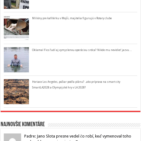
Milióny pre kafilérku v Mojši, majitelia figurujú v Rotary clube
Oklamal Fico ľudí aj vymyslenou operáciou srdca? Nikde mu nevidieť jazvu…
Horiace Los Angeles, požiar podľa plánu? ..ako príprava na smart city
SmartLA2028 a Olympijské hry v LA 2028?
Najnovšie komentáre
Padre: Jano Slota presne vedel čo robí, keď vymenoval toho