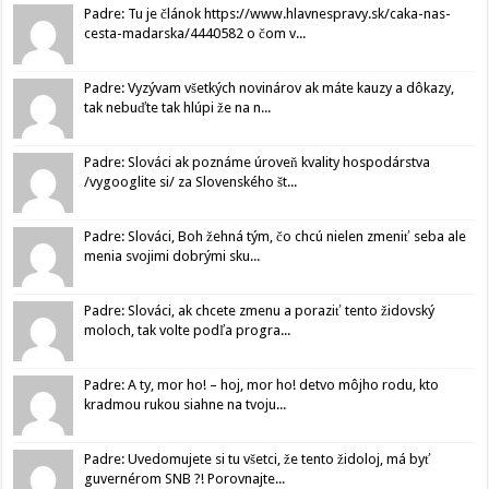
Padre: Tu je článok https://www.hlavnespravy.sk/caka-nas-
cesta-madarska/4440582 o čom v...
Padre: Vyzývam všetkých novinárov ak máte kauzy a dôkazy,
tak nebuďte tak hlúpi že na n...
Padre: Slováci ak poznáme úroveň kvality hospodárstva
/vygooglite si/ za Slovenského št...
Padre: Slováci, Boh žehná tým, čo chcú nielen zmeniť seba ale
menia svojimi dobrými sku...
Padre: Slováci, ak chcete zmenu a poraziť tento židovský
moloch, tak volte podľa progra...
Padre: A ty, mor ho! – hoj, mor ho! detvo môjho rodu, kto
kradmou rukou siahne na tvoju...
Padre: Uvedomujete si tu všetci, že tento židoloj, má byť
guvernérom SNB ?! Porovnajte...