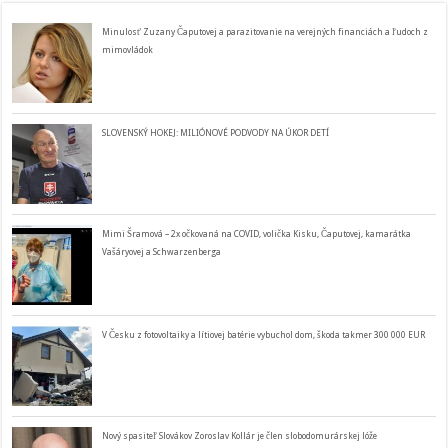
Minulosť Zuzany Čaputovej a parazitovanie na verejných financiách a ľudoch z
mimovládok
SLOVENSKÝ HOKEJ: MILIÓNOVÉ PODVODY NA ÚKOR DETÍ
Mimi Šramová – 2x očkovaná na COVID, volička Kisku, Čaputovej, kamarátka
Vašáryovej a Schwarzenberga
V Česku z fotovoltaiky a lítiovej batérie vybuchol dom, škoda takmer 300 000 EUR
Nový spasiteľ Slovákov Zoroslav Kollár je člen slobodomurárskej lóže