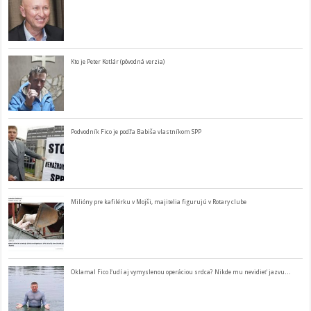
Kto je Peter Kotlár (pôvodná verzia)
Podvodník Fico je podľa Babiša vlastníkom SPP
Milióny pre kafilérku v Mojši, majitelia figurujú v Rotary clube
Oklamal Fico ľudí aj vymyslenou operáciou srdca? Nikde mu nevidieť jazvu…