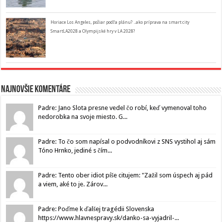
Horiace Los Angeles, požiar podľa plánu? ..ako príprava na smart city
SmartLA2028 a Olympijské hry v LA 2028?
Najnovšie komentáre
Padre: Jano Slota presne vedel čo robí, keď vymenoval toho
nedorobka na svoje miesto. G...
Padre: To čo som napísal o podvodníkovi z SNS vystihol aj sám
Tóno Hrnko, jediné s čím...
Padre: Tento ober idiot píše citujem: "Zažil som úspech aj pád
a viem, aké to je. Zárov...
Padre: Poďme k ďalšej tragédii Slovenska
https://www.hlavnespravy.sk/danko-sa-vyjadril-...