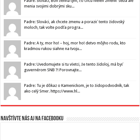
Padre: Slováci, Boh žehná tým, čo chcú nielen zmeniť seba ale
menia svojimi dobrými sku...
Padre: Slováci, ak chcete zmenu a poraziť tento židovský
moloch, tak volte podľa progra...
Padre: A ty, mor ho! – hoj, mor ho! detvo môjho rodu, kto
kradmou rukou siahne na tvoju...
Padre: Uvedomujete si tu všetci, že tento židoloj, má byť
guvernérom SNB ?! Porovnajte...
Padre: Tu je dôkaz o Kamenickom, je to židopodvodník, tak
ako celý Smer. https://www.hl...
Navštívte nás aj na Facebooku