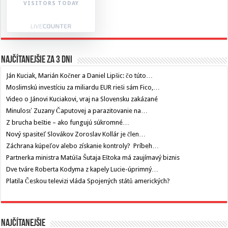
VISITORS TODAY
Najčítanejšie za 3 dni
Ján Kuciak, Marián Kočner a Daniel Lipšic: čo túto…
Moslimskú investíciu za miliardu EUR rieši sám Fico,…
Video o Jánovi Kuciakovi, vraj na Slovensku zakázané
Minulosť Zuzany Čaputovej a parazitovanie na…
Z brucha beštie – ako fungujú súkromné…
Nový spasiteľ Slovákov Zoroslav Kollár je člen…
Záchrana kúpeľov alebo získanie kontroly? Príbeh…
Partnerka ministra Matúša Šutaja Eštoka má zaujímavý biznis
Dve tváre Roberta Kodyma z kapely Lucie-úprimný…
Platila Českou televizi vláda Spojených států amerických?
Najčítanejšie