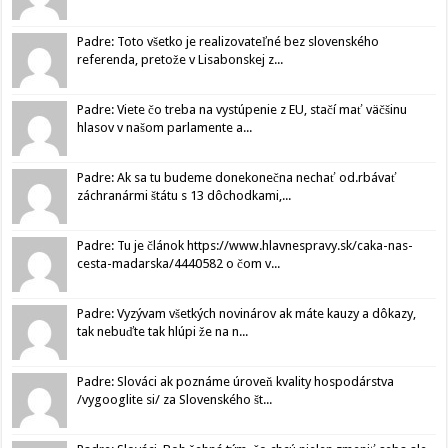
Padre: Toto všetko je realizovateľné bez slovenského
referenda, pretože v Lisabonskej z...
Padre: Viete čo treba na vystúpenie z EU, stačí mať väčšinu
hlasov v našom parlamente a...
Padre: Ak sa tu budeme donekonečna nechať od.rbávať
záchranármi štátu s 13 dôchodkami,...
Padre: Tu je článok https://www.hlavnespravy.sk/caka-nas-
cesta-madarska/4440582 o čom v...
Padre: Vyzývam všetkých novinárov ak máte kauzy a dôkazy,
tak nebuďte tak hlúpi že na n...
Padre: Slováci ak poznáme úroveň kvality hospodárstva
/vygooglite si/ za Slovenského št...