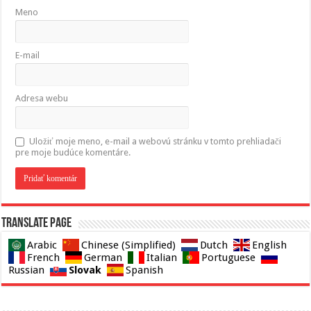
Meno
E-mail
Adresa webu
Uložiť moje meno, e-mail a webovú stránku v tomto prehliadači
pre moje budúce komentáre.
Translate page
Arabic
Chinese (Simplified)
Dutch
English
French
German
Italian
Portuguese
Slovak
Russian
Spanish