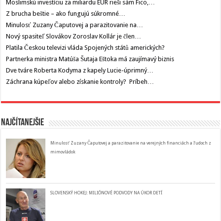
Moslimskú investíciu za miliardu EUR rieši sám Fico,…
Z brucha beštie – ako fungujú súkromné…
Minulosť Zuzany Čaputovej a parazitovanie na…
Nový spasiteľ Slovákov Zoroslav Kollár je člen…
Platila Českou televizi vláda Spojených států amerických?
Partnerka ministra Matúša Šutaja Eštoka má zaujímavý biznis
Dve tváre Roberta Kodyma z kapely Lucie-úprimný…
Záchrana kúpeľov alebo získanie kontroly? Príbeh…
Najčítanejšie
Minulosť Zuzany Čaputovej a parazitovanie na verejných financiách a ľudoch z
mimovládok
SLOVENSKÝ HOKEJ: MILIÓNOVÉ PODVODY NA ÚKOR DETÍ