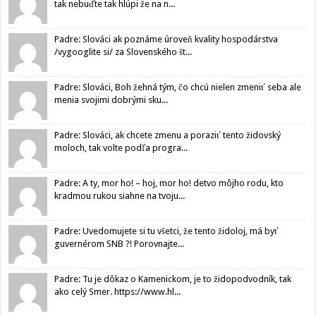
tak nebuďte tak hlúpi že na n...
Padre: Slováci ak poznáme úroveň kvality hospodárstva
/vygooglite si/ za Slovenského št...
Padre: Slováci, Boh žehná tým, čo chcú nielen zmeniť seba ale
menia svojimi dobrými sku...
Padre: Slováci, ak chcete zmenu a poraziť tento židovský
moloch, tak volte podľa progra...
Padre: A ty, mor ho! – hoj, mor ho! detvo môjho rodu, kto
kradmou rukou siahne na tvoju...
Padre: Uvedomujete si tu všetci, že tento židoloj, má byť
guvernérom SNB ?! Porovnajte...
Padre: Tu je dôkaz o Kamenickom, je to židopodvodník, tak
ako celý Smer. https://www.hl...