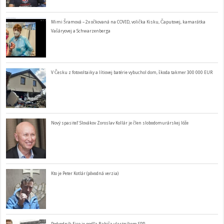
Mimi Šramová – 2x očkovaná na COVID, volička Kisku, Čaputovej, kamarátka
Vašáryovej a Schwarzenberga
V Česku z fotovoltaiky a lítiovej batérie vybuchol dom, škoda takmer 300 000 EUR
Nový spasiteľ Slovákov Zoroslav Kollár je člen slobodomurárskej lóže
Kto je Peter Kotlár (pôvodná verzia)