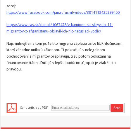
zdroj:
https://www.facebook.com/jan.rufusml/videos/3814113425299450
https://www.cas.sk/clanok/1067478/v-kamione-sa-skryvalo-11-
migrantov-z-afganistanu-objavil-ich-nic-netusiaci-vodic/
Najsmutnejšie na tom je, že títo migranti zaplatia tisíce EUR zločincom,
ktorý záhadne unikajú zákonom. Tí pokračujú v nelegalnom
obchodovaní a migrantov prepravujú, tí sú potom odkazaní na
financovanie štátmi. Dúfajú v lepšiu budúcnosť, opak je však často
pravdou.
Send article as PDF