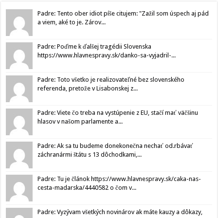
Padre: Tento ober idiot píše citujem: "Zažil som úspech aj pád
a viem, aké to je. Zárov...
Padre: Poďme k ďalšej tragédii Slovenska
https://www.hlavnespravy.sk/danko-sa-vyjadril-...
Padre: Toto všetko je realizovateľné bez slovenského
referenda, pretože v Lisabonskej z...
Padre: Viete čo treba na vystúpenie z EU, stačí mať väčšinu
hlasov v našom parlamente a...
Padre: Ak sa tu budeme donekonečna nechať od.rbávať
záchranármi štátu s 13 dôchodkami,...
Padre: Tu je článok https://www.hlavnespravy.sk/caka-nas-
cesta-madarska/4440582 o čom v...
Padre: Vyzývam všetkých novinárov ak máte kauzy a dôkazy,