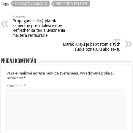
Tags
MIGRANTI V KAMIONE
MIGRANTI V PRESOVE
Previous
Propagandistický plátok
zameraný pre adolescentov
Refresher sa teší z uväznenia
majiteľa reštaurácie
Next
Marek Krajčí je baptistom a tých
ľudia označujú ako sektu
Pridaj komentár
Vaša e-mailová adresa nebude zverejnená.
Vyžadované polia sú
označené
*
Komentár
*