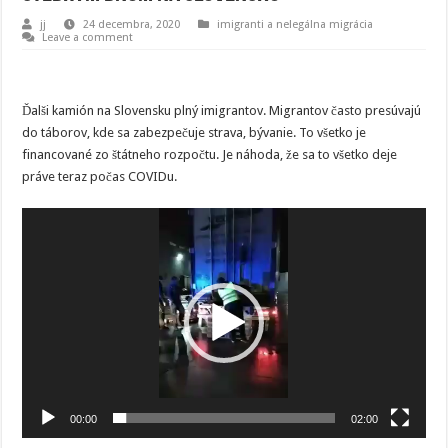
jj
24 decembra, 2020
imigranti a nelegálna migrácia
Leave a comment
Ďalši kamión na Slovensku plný imigrantov. Migrantov často presúvajú
do táborov, kde sa zabezpečuje strava, bývanie. To všetko je
financované zo štátneho rozpočtu. Je náhoda, že sa to všetko deje
práve teraz počas COVIDu.
Video
prehrávač
00:00
02:00