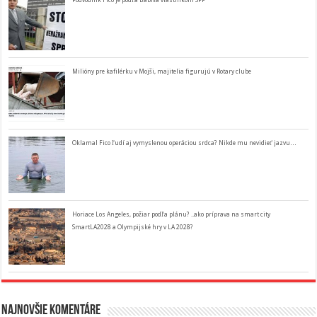
Podvodník Fico je podľa Babiša vlastníkom SPP
Milióny pre kafilérku v Mojši, majitelia figurujú v Rotary clube
Oklamal Fico ľudí aj vymyslenou operáciou srdca? Nikde mu nevidieť jazvu…
Horiace Los Angeles, požiar podľa plánu? ..ako príprava na smart city
SmartLA2028 a Olympijské hry v LA 2028?
Najnovšie komentáre