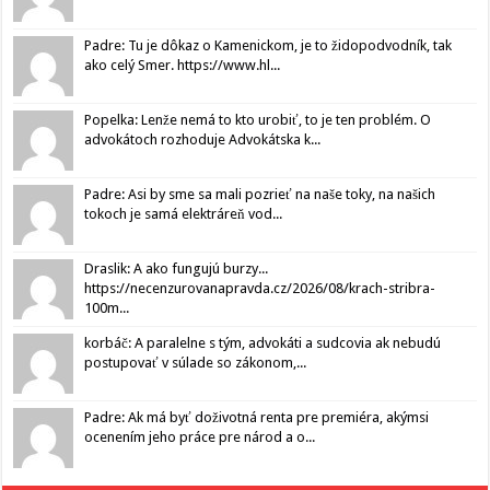
Padre: Tu je dôkaz o Kamenickom, je to židopodvodník, tak
ako celý Smer. https://www.hl...
Popelka: Lenže nemá to kto urobiť, to je ten problém. O
advokátoch rozhoduje Advokátska k...
Padre: Asi by sme sa mali pozrieť na naše toky, na našich
tokoch je samá elektráreň vod...
Draslik: A ako fungujú burzy...
https://necenzurovanapravda.cz/2026/08/krach-stribra-
100m...
korbáč: A paralelne s tým, advokáti a sudcovia ak nebudú
postupovať v súlade so zákonom,...
Padre: Ak má byť doživotná renta pre premiéra, akýmsi
ocenením jeho práce pre národ a o...