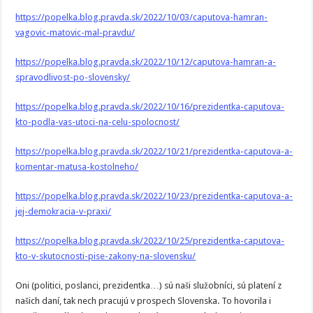
https://popelka.blog.pravda.sk/2022/10/03/caputova-hamran-
vagovic-matovic-mal-pravdu/
https://popelka.blog.pravda.sk/2022/10/12/caputova-hamran-a-
spravodlivost-po-slovensky/
https://popelka.blog.pravda.sk/2022/10/16/prezidentka-caputova-
kto-podla-vas-utoci-na-celu-spolocnost/
https://popelka.blog.pravda.sk/2022/10/21/prezidentka-caputova-a-
komentar-matusa-kostolneho/
https://popelka.blog.pravda.sk/2022/10/23/prezidentka-caputova-a-
jej-demokracia-v-praxi/
https://popelka.blog.pravda.sk/2022/10/25/prezidentka-caputova-
kto-v-skutocnosti-pise-zakony-na-slovensku/
Oni (politici, poslanci, prezidentka…) sú naši služobníci, sú platení z
našich daní, tak nech pracujú v prospech Slovenska. To hovorila i