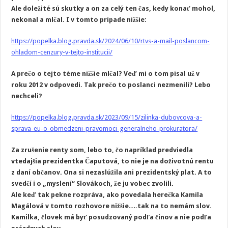
Ale doležité sú skutky a on za celý ten čas, kedy konať mohol,
nekonal a mlčal. I v tomto prípade nižšie:
https://popelka.blog.pravda.sk/2024/06/10/rtvs-a-mail-poslancom-
ohladom-cenzury-v-tejto-institucii/
A prečo o tejto téme nižšie mlčal? Veď mi o tom písal už v
roku 2012 v odpovedi. Tak prečo to poslanci nezmenili? Lebo
nechceli?
https://popelka.blog.pravda.sk/2023/09/15/zilinka-dubovcova-a-
sprava-eu-o-obmedzeni-pravomoci-generalneho-prokuratora/
Za zrušenie renty som, lebo to, čo napríklad predviedla
vtedajšia prezidentka Čaputová, to nie je na doživotnú rentu
z daní občanov. Ona si nezaslúžila ani prezidentský plat. A to
svedčí i o „myslení“ Slovákoch, že ju vobec zvolili.
Ale keď tak pekne rozpráva, ako povedala herečka Kamila
Magálová v tomto rozhovore nižšie….tak na to nemám slov.
Kamilka, človek má byť posudzovaný podľa činov a nie podľa