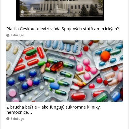
Platila Českou televizi vláda Spojených států amerických?
3 dni ago
Z brucha beštie – ako fungujú súkromné kliniky,
nemocnice…
5 dní ago