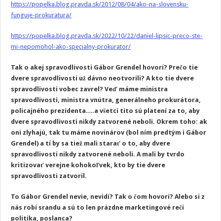
https://popelka.blog.pravda.sk/2012/08/04/ako-na-slovensku-
funguje-prokuratura/
https://popelka.blog.pravda.sk/2022/10/22/daniel-lipsic-preco-ste-
mi-nepomohol-ako-specialny-prokurator/
Tak o akej spravodlivosti Gábor Grendel hovorí? Prečo tie
dvere spravodlivosti už dávno neotvorili? A kto tie dvere
spravodlivosti vobec zavrel? Veď máme ministra
spravodlivosti, ministra vnútra, generálneho prokurátora,
policajného prezidenta….a všetci títo sú platení za to, aby
dvere spravodlivosti nikdy zatvorené neboli. Okrem toho: ak
oni zlyhajú, tak tu máme novinárov (bol ním predtým i Gábor
Grendel) a tí by sa tiež mali starať o to, aby dvere
spravodlivosti nikdy zatvorené neboli. A mali by tvrdo
kritizovať verejne kohokoľvek, kto by tie dvere
spravodlivosti zatvoril.
To Gábor Grendel nevie, nevidí? Tak o čom hovorí? Alebo si z
nás robí srandu a sú to len prázdne marketingové reči
politika, poslanca?