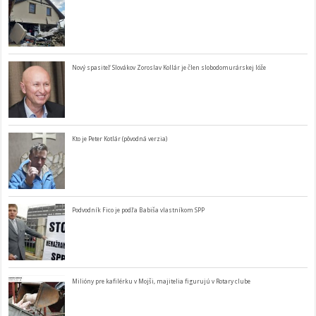
Nový spasiteľ Slovákov Zoroslav Kollár je člen slobodomurárskej lóže
Kto je Peter Kotlár (pôvodná verzia)
Podvodník Fico je podľa Babiša vlastníkom SPP
Milióny pre kafilérku v Mojši, majitelia figurujú v Rotary clube