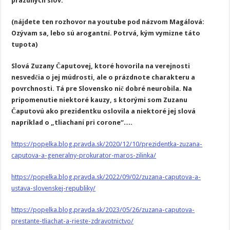
prázdnych slov.
(nájdete ten rozhovor na youtube pod názvom Magálová:
Ozývam sa, lebo sú arogantní. Potrvá, kým vymizne táto
tupota)
Slová Zuzany Čaputovej, ktoré hovorila na verejnosti
nesvedčia o jej múdrosti, ale o prázdnote charakteru a
povrchnosti. Tá pre Slovensko nič dobré neurobila. Na
pripomenutie niektoré kauzy, s ktorými som Zuzanu
Čaputovú ako prezidentku oslovila a niektoré jej slová
napríklad o „tliachaní pri corone“….
https://popelka.blog.pravda.sk/2020/12/10/prezidentka-zuzana-
caputova-a-generalny-prokurator-maros-zilinka/
https://popelka.blog.pravda.sk/2022/09/02/zuzana-caputova-a-
ustava-slovenskej-republiky/
https://popelka.blog.pravda.sk/2023/05/26/zuzana-caputova-
prestante-tliachat-a-rieste-zdravotnictvo/