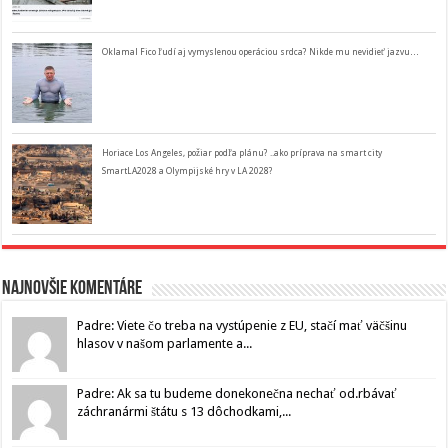
Oklamal Fico ľudí aj vymyslenou operáciou srdca? Nikde mu nevidieť jazvu…
Horiace Los Angeles, požiar podľa plánu? ..ako príprava na smart city
SmartLA2028 a Olympijské hry v LA 2028?
Najnovšie komentáre
Padre: Viete čo treba na vystúpenie z EU, stačí mať väčšinu
hlasov v našom parlamente a...
Padre: Ak sa tu budeme donekonečna nechať od.rbávať
záchranármi štátu s 13 dôchodkami,...