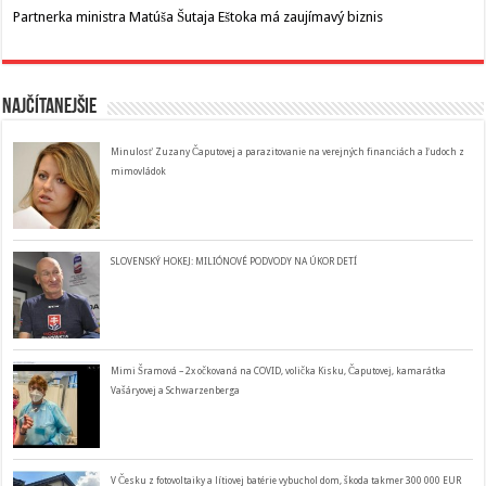
Partnerka ministra Matúša Šutaja Eštoka má zaujímavý biznis
Najčítanejšie
Minulosť Zuzany Čaputovej a parazitovanie na verejných financiách a ľudoch z
mimovládok
SLOVENSKÝ HOKEJ: MILIÓNOVÉ PODVODY NA ÚKOR DETÍ
Mimi Šramová – 2x očkovaná na COVID, volička Kisku, Čaputovej, kamarátka
Vašáryovej a Schwarzenberga
V Česku z fotovoltaiky a lítiovej batérie vybuchol dom, škoda takmer 300 000 EUR