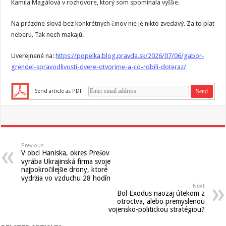
Kamila Magálová v rozhovore, ktorý som spomínala vyššie.
Na prázdne slová bez konkrétnych činov nie je nikto zvedavý. Za to plat
neberú. Tak nech makajú.
Uverejnené na:
https://popelka.blog.pravda.sk/2026/07/06/gabor-
grendel-spravodlivosti-dvere-otvorime-a-co-robili-doteraz/
Send article as PDF
Previous
V obci Haniska, okres Prešov
vyrába Ukrajinská firma svoje
najpokročilejšie drony, ktoré
vydržia vo vzduchu 28 hodín
Next
Bol Exodus naozaj útekom z
otroctva, alebo premyslenou
vojensko-politickou stratégiou?