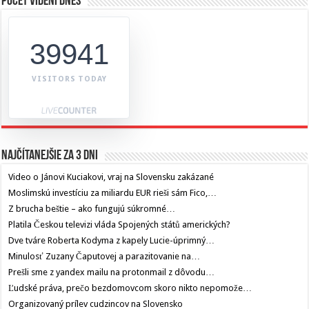
Počet videní dnes
39941
VISITORS TODAY
Najčítanejšie za 3 dni
Video o Jánovi Kuciakovi, vraj na Slovensku zakázané
Moslimskú investíciu za miliardu EUR rieši sám Fico,…
Z brucha beštie – ako fungujú súkromné…
Platila Českou televizi vláda Spojených států amerických?
Dve tváre Roberta Kodyma z kapely Lucie-úprimný…
Minulosť Zuzany Čaputovej a parazitovanie na…
Prešli sme z yandex mailu na protonmail z dôvodu…
Ľudské práva, prečo bezdomovcom skoro nikto nepomože…
Organizovaný prílev cudzincov na Slovensko