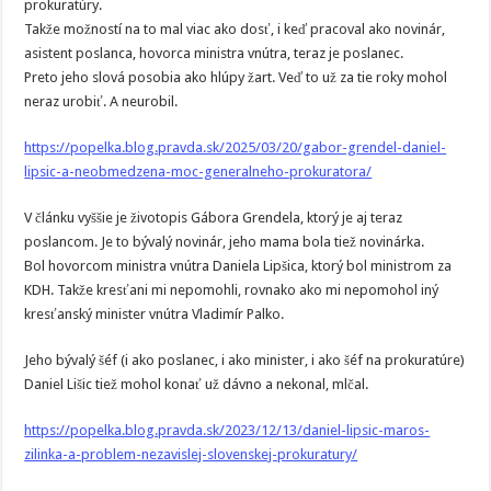
prokuratúry.
Takže možností na to mal viac ako dosť, i keď pracoval ako novinár,
asistent poslanca, hovorca ministra vnútra, teraz je poslanec.
Preto jeho slová posobia ako hlúpy žart. Veď to už za tie roky mohol
neraz urobiť. A neurobil.
https://popelka.blog.pravda.sk/2025/03/20/gabor-grendel-daniel-
lipsic-a-neobmedzena-moc-generalneho-prokuratora/
V článku vyššie je životopis Gábora Grendela, ktorý je aj teraz
poslancom. Je to bývalý novinár, jeho mama bola tiež novinárka.
Bol hovorcom ministra vnútra Daniela Lipšica, ktorý bol ministrom za
KDH. Takže kresťani mi nepomohli, rovnako ako mi nepomohol iný
kresťanský minister vnútra Vladimír Palko.
Jeho bývalý šéf (i ako poslanec, i ako minister, i ako šéf na prokuratúre)
Daniel Lišic tiež mohol konať už dávno a nekonal, mlčal.
https://popelka.blog.pravda.sk/2023/12/13/daniel-lipsic-maros-
zilinka-a-problem-nezavislej-slovenskej-prokuratury/