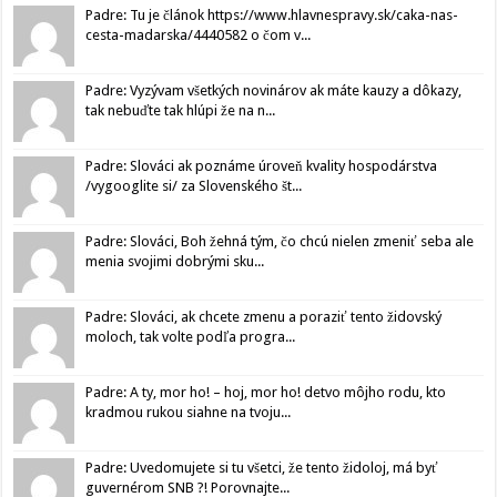
Padre: Tu je článok https://www.hlavnespravy.sk/caka-nas-
cesta-madarska/4440582 o čom v...
Padre: Vyzývam všetkých novinárov ak máte kauzy a dôkazy,
tak nebuďte tak hlúpi že na n...
Padre: Slováci ak poznáme úroveň kvality hospodárstva
/vygooglite si/ za Slovenského št...
Padre: Slováci, Boh žehná tým, čo chcú nielen zmeniť seba ale
menia svojimi dobrými sku...
Padre: Slováci, ak chcete zmenu a poraziť tento židovský
moloch, tak volte podľa progra...
Padre: A ty, mor ho! – hoj, mor ho! detvo môjho rodu, kto
kradmou rukou siahne na tvoju...
Padre: Uvedomujete si tu všetci, že tento židoloj, má byť
guvernérom SNB ?! Porovnajte...