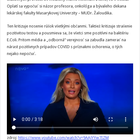
Oplatí sa vypočuť si názor profesora, onkológa a bývaleho dekana
lekárskej fakulty Masarykovej Univerzity – MUDr. Žaloudika.
Ten kritizuje nosenie rúšok všetkými občanmi. Taktiež kritizuje strašenie
pozitivitou testou a pousmieva sa, že všetci sme pozitívni na baktériu
E.Coli. Pritom média a „odborná“ verejnosť sa zabudla zamerať na
nárast pozitívnych prípadov COVID s príznakmi ochorenia, o tých
nejako nepočuť.
zdroj:
https://www.youtube.com/watch?v=9AAJYYw7IZM