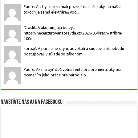
Padre: Asi by sme sa mali pozrieť na naše toky, na našich
tokoch je samá elektráreň vod...
Draslik: A ako fungujú burzy...
https://necenzurovanapravda.cz/2026/08/krach-stribra-
100m...
korbáč: A paralelne s tým, advokáti a sudcovia ak nebudú
postupovať v súlade so zákonom,...
Padre: Ak má byť doživotná renta pre premiéra, akýmsi
ocenením jeho práce pre národ a o...
Navštívte nás aj na Facebooku