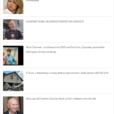
mimovládok
SLOVENSKÝ HOKEJ: MILIÓNOVÉ PODVODY NA ÚKOR DETÍ
Mimi Šramová – 2x očkovaná na COVID, volička Kisku, Čaputovej, kamarátka
Vašáryovej a Schwarzenberga
V Česku z fotovoltaiky a lítiovej batérie vybuchol dom, škoda takmer 300 000 EUR
Nový spasiteľ Slovákov Zoroslav Kollár je člen slobodomurárskej lóže