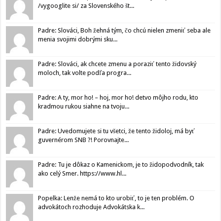
/vygooglite si/ za Slovenského št...
Padre: Slováci, Boh žehná tým, čo chcú nielen zmeniť seba ale
menia svojimi dobrými sku...
Padre: Slováci, ak chcete zmenu a poraziť tento židovský
moloch, tak volte podľa progra...
Padre: A ty, mor ho! – hoj, mor ho! detvo môjho rodu, kto
kradmou rukou siahne na tvoju...
Padre: Uvedomujete si tu všetci, že tento židoloj, má byť
guvernérom SNB ?! Porovnajte...
Padre: Tu je dôkaz o Kamenickom, je to židopodvodník, tak
ako celý Smer. https://www.hl...
Popelka: Lenže nemá to kto urobiť, to je ten problém. O
advokátoch rozhoduje Advokátska k...