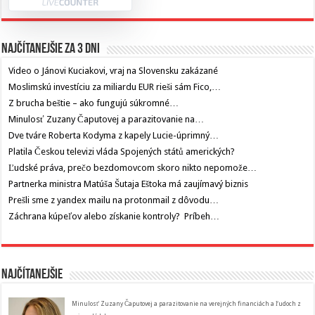
Najčítanejšie za 3 dni
Video o Jánovi Kuciakovi, vraj na Slovensku zakázané
Moslimskú investíciu za miliardu EUR rieši sám Fico,…
Z brucha beštie – ako fungujú súkromné…
Minulosť Zuzany Čaputovej a parazitovanie na…
Dve tváre Roberta Kodyma z kapely Lucie-úprimný…
Platila Českou televizi vláda Spojených států amerických?
Ľudské práva, prečo bezdomovcom skoro nikto nepomože…
Partnerka ministra Matúša Šutaja Eštoka má zaujímavý biznis
Prešli sme z yandex mailu na protonmail z dôvodu…
Záchrana kúpeľov alebo získanie kontroly? Príbeh…
Najčítanejšie
Minulosť Zuzany Čaputovej a parazitovanie na verejných financiách a ľudoch z