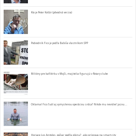
Kto je Peter Kotlár (pôvodná verzia)
Podvodník Fico je podľa Babiša vlastníkom SPP
Milióny pre kafilérku v Mojši, majitelia figurujú v Rotary clube
Oklamal Fico ľudí aj vymyslenou operáciou srdca? Nikde mu nevidieť jazvu…
Horiace Los Angeles, požiar podľa plánu? ..ako príprava na smart city