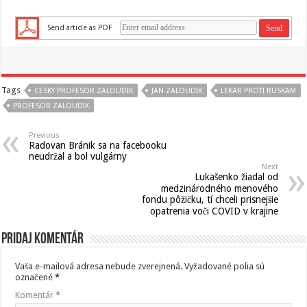
Send article as PDF
Tags
CESKY PROFESOR ZALOUDIK
JAN ZALOUDIK
LEKAR PROTI RUSKAM
PROFESOR ZALOUDIK
Previous
Radovan Bránik sa na facebooku
neudržal a bol vulgárny
Next
Lukašenko žiadal od
medzinárodného menového
fondu pôžičku, tí chceli prisnejšie
opatrenia voči COVID v krajine
Pridaj komentár
Vaša e-mailová adresa nebude zverejnená.
Vyžadované polia sú
označené
*
Komentár
*