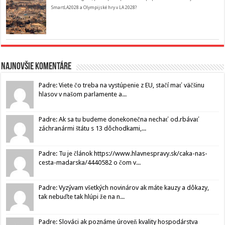
SmartLA2028 a Olympijské hry v LA 2028?
Najnovšie komentáre
Padre: Viete čo treba na vystúpenie z EU, stačí mať väčšinu
hlasov v našom parlamente a...
Padre: Ak sa tu budeme donekonečna nechať od.rbávať
záchranármi štátu s 13 dôchodkami,...
Padre: Tu je článok https://www.hlavnespravy.sk/caka-nas-
cesta-madarska/4440582 o čom v...
Padre: Vyzývam všetkých novinárov ak máte kauzy a dôkazy,
tak nebuďte tak hlúpi že na n...
Padre: Slováci ak poznáme úroveň kvality hospodárstva