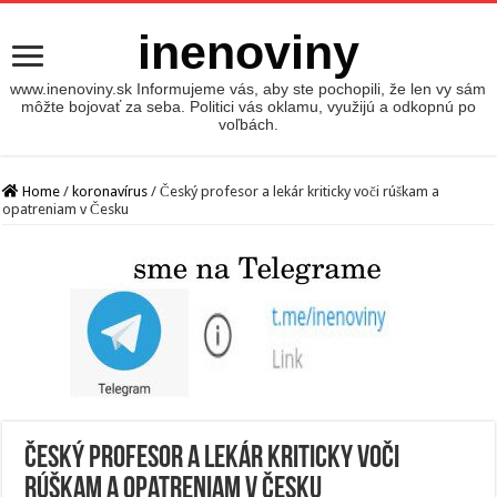
inenoviny
www.inenoviny.sk Informujeme vás, aby ste pochopili, že len vy sám
môžte bojovať za seba. Politici vás oklamu, využijú a odkopnú po
voľbách.
Home
/
koronavírus
/
Český profesor a lekár kriticky voči rúškam a
opatreniam v Česku
Český profesor a lekár kriticky voči
rúškam a opatreniam v Česku