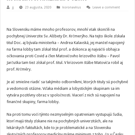
jj
23 augusta, 2020
koronavírus
Leave a comment
Na Slovensku máme mnoho profesorov, mnohí však skončili na
pochybnej Univerzite Sv. Alžbety Dr. Krčmerýho. Na tejto škole získala
titul Doc. aj bývala ministerka – Andrea Kalavská, jej manžel napojený
na farma lobby tam získal titul prof. a dokonca aj najväčši obhajca
očkovania proti Covid a člen Matovičovho krizového štábu – Pavol
Jarčuška tam tiež získal prof. titul. V krizovom štábe Matoviča robil aj
prof. Krčméry.
Je až smiešne riadiť sa takýmito odborníkmi, ktorých tituly sú pochybné
a vedomosti otázne. Vďaka médiam a lobystickým skupinam sa im
vytvára pozitívny obraz v spoločnosti. Viacerí z nich sú napojení na
finančné skupiny, farma lobby.
Na proti tomu voči týmto nezmyselným opatreniam vystupujú ľudia,
ktorí majú tituly získane nie na pochybných univerzitách, ale na
lekárskych faktultách, kde to je problematické a na Slovensku
skutočných profesorov medicíny máme minimum z toho, čo v Česku.