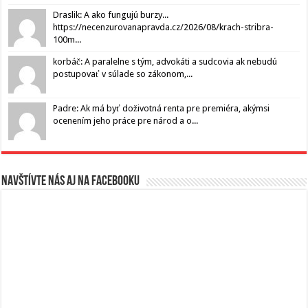
Draslik: A ako fungujú burzy...
https://necenzurovanapravda.cz/2026/08/krach-stribra-
100m...
korbáč: A paralelne s tým, advokáti a sudcovia ak nebudú
postupovať v súlade so zákonom,...
Padre: Ak má byť doživotná renta pre premiéra, akýmsi
ocenením jeho práce pre národ a o...
Navštívte nás aj na Facebooku