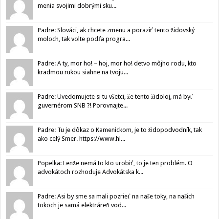
menia svojimi dobrými sku...
Padre: Slováci, ak chcete zmenu a poraziť tento židovský
moloch, tak volte podľa progra...
Padre: A ty, mor ho! – hoj, mor ho! detvo môjho rodu, kto
kradmou rukou siahne na tvoju...
Padre: Uvedomujete si tu všetci, že tento židoloj, má byť
guvernérom SNB ?! Porovnajte...
Padre: Tu je dôkaz o Kamenickom, je to židopodvodník, tak
ako celý Smer. https://www.hl...
Popelka: Lenže nemá to kto urobiť, to je ten problém. O
advokátoch rozhoduje Advokátska k...
Padre: Asi by sme sa mali pozrieť na naše toky, na našich
tokoch je samá elektráreň vod...