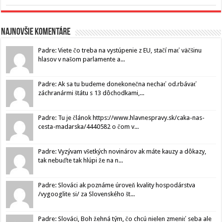
Najnovšie komentáre
Padre: Viete čo treba na vystúpenie z EU, stačí mať väčšinu
hlasov v našom parlamente a...
Padre: Ak sa tu budeme donekonečna nechať od.rbávať
záchranármi štátu s 13 dôchodkami,...
Padre: Tu je článok https://www.hlavnespravy.sk/caka-nas-
cesta-madarska/4440582 o čom v...
Padre: Vyzývam všetkých novinárov ak máte kauzy a dôkazy,
tak nebuďte tak hlúpi že na n...
Padre: Slováci ak poznáme úroveň kvality hospodárstva
/vygooglite si/ za Slovenského št...
Padre: Slováci, Boh žehná tým, čo chcú nielen zmeniť seba ale