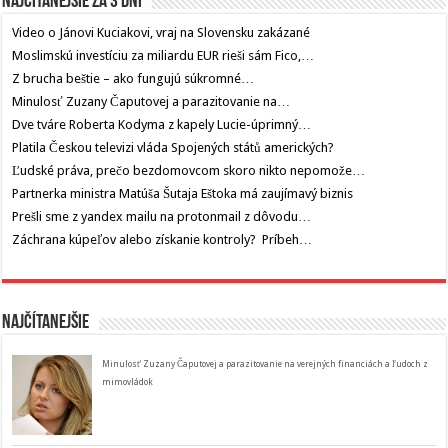
Najčítanejšie za 3 dni
Video o Jánovi Kuciakovi, vraj na Slovensku zakázané
Moslimskú investíciu za miliardu EUR rieši sám Fico,…
Z brucha beštie – ako fungujú súkromné…
Minulosť Zuzany Čaputovej a parazitovanie na…
Dve tváre Roberta Kodyma z kapely Lucie-úprimný…
Platila Českou televizi vláda Spojených států amerických?
Ľudské práva, prečo bezdomovcom skoro nikto nepomože…
Partnerka ministra Matúša Šutaja Eštoka má zaujímavý biznis
Prešli sme z yandex mailu na protonmail z dôvodu…
Záchrana kúpeľov alebo získanie kontroly? Príbeh…
Najčítanejšie
Minulosť Zuzany Čaputovej a parazitovanie na verejných financiách a ľudoch z
mimovládok