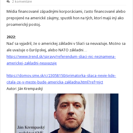
2 komentáre
Média financované západnými korporáciami, často financované alebo
prepojené na americké záujmy, spustili hon na tých, ktorí majú iný ako
proamerický postoj.
2022:
Naď sa vyjadril, že o americkej základni v Sliači sa neuvažuje. Možno sa
ale uvažuje o Európskej, alebo NATO základni…
https://www.trend.sk/spravy/referendum-sliaci-nic-neznamena-
americkej-zakladni-neuvazuje
https://domov.sme.sk/c/23058150/primatorka-sliaca-nevie-kde-
citala-ze-v-meste-bude-americka-zakladna.html?ref=njct
Autor: Ján Krempaský