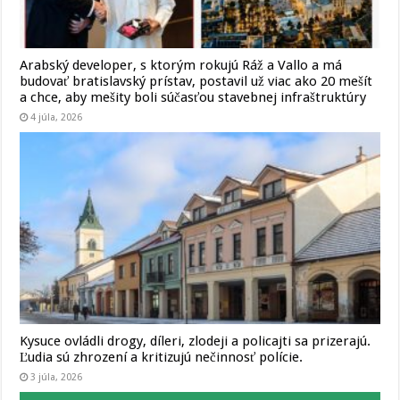
Arabský developer, s ktorým rokujú Ráž a Vallo a má
budovať bratislavský prístav, postavil už viac ako 20 mešít
a chce, aby mešity boli súčasťou stavebnej infraštruktúry
4 júla, 2026
Kysuce ovládli drogy, díleri, zlodeji a policajti sa prizerajú.
Ľudia sú zhrození a kritizujú nečinnosť polície.
3 júla, 2026