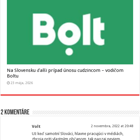
Na Slovensku ďalši prípad únosu cudzincom – vodičom
Boltu
23 mája, 2026
2 komentáre
Volt
2 novembra, 2022 at 20:48
Už keď samotní Slováci, hlavne pracujúci v médiách,
zbroja priti vlastným občanom, tak naozaj neviem.