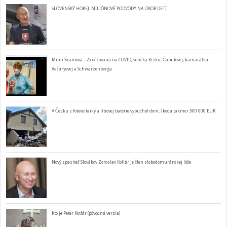
SLOVENSKÝ HOKEJ: MILIÓNOVÉ PODVODY NA ÚKOR DETÍ
Mimi Šramová – 2x očkovaná na COVID, volička Kisku, Čaputovej, kamarátka
Vašáryovej a Schwarzenberga
V Česku z fotovoltaiky a lítiovej batérie vybuchol dom, škoda takmer 300 000 EUR
Nový spasiteľ Slovákov Zoroslav Kollár je člen slobodomurárskej lóže
Kto je Peter Kotlár (pôvodná verzia)