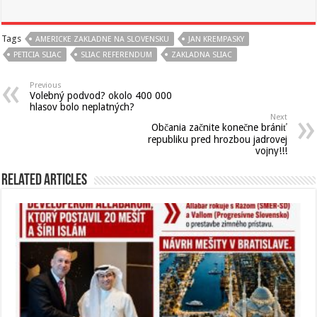
Tags
AMERICKE ZAKLADNE NA SLOVENSKU
JAN KREMPASKY
PETICIA SLIAC
SLIAC REFERENDUM
ZAKLADNA SLIAC
Previous
Volebný podvod? okolo 400 000
hlasov bolo neplatných?
Next
Občania začnite konečne brániť
republiku pred hrozbou jadrovej
vojny!!!
Related Articles