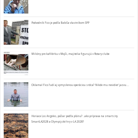
Podvodník Fico je podľa Babiša vlastníkom SPP
Milióny pre kafilérku v Mojši, majitelia figurujú v Rotary clube
Oklamal Fico ľudí aj vymyslenou operáciou srdca? Nikde mu nevidieť jazvu…
Horiace Los Angeles, požiar podľa plánu? ..ako príprava na smart city
SmartLA2028 a Olympijské hry v LA 2028?