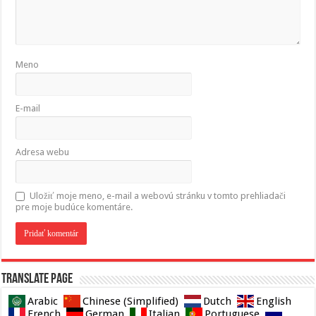
Meno
E-mail
Adresa webu
Uložiť moje meno, e-mail a webovú stránku v tomto prehliadači
pre moje budúce komentáre.
Translate page
Arabic
Chinese (Simplified)
Dutch
English
French
German
Italian
Portuguese