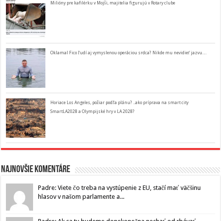
Milióny pre kafilérku v Mojši, majitelia figurujú v Rotary clube
Oklamal Fico ľudí aj vymyslenou operáciou srdca? Nikde mu nevidieť jazvu…
Horiace Los Angeles, požiar podľa plánu? ..ako príprava na smart city
SmartLA2028 a Olympijské hry v LA 2028?
Najnovšie komentáre
Padre: Viete čo treba na vystúpenie z EU, stačí mať väčšinu
hlasov v našom parlamente a...