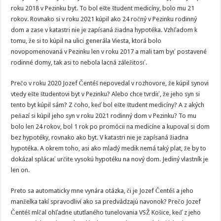
roku 2018 v Pezinku byt. To bol ešte študent medicíny, bolo mu 21
rokov. Rovnako si v roku 2021 kúpil ako 24 ročný v Pezinku rodinný
dom a zase v katastri nie je zapísaná žiadna hypotéka. Vzhľadom k
tomu, že si to kúpil na ulici generála Viesta, ktorá bolo
novopomenovaná v Pezinku len v roku 2017 a mali tam byť postavené
rodinné domy, tak asi to nebola lacná záležitosť.
Prečo v roku 2020 Jozef Čentéš nepovedal v rozhovore, že kúpil synovi
vtedy ešte študentovi byt v Pezinku? Alebo chce tvrdiť, že jeho syn si
tento byt kúpil sám? Z čoho, keď bol ešte študent medicíny? A z akých
peňazí si kúpil jeho syn v roku 2021 rodinný dom v Pezinku? To mu
bolo len 24 rokov, bol 1 rok po promócii na medicíne a kupoval si dom
bez hypotéky, rovnako ako byt. V katastri nie je zapísaná žiadna
hypotéka. A okrem toho, asi ako mladý medik nemá taký plat, že by to
dokázal splácať určite vysokú hypotéku na nový dom. Jediný vlastník je
len on.
Preto sa automaticky mne vynára otázka, či je Jozef Čentéš a jeho
manželka takí spravodliví ako sa predvádzajú navonok? Prečo Jozef
Čentéš mlčal ohľadne ututlaného tunelovania VSŽ Košice, keď z jeho