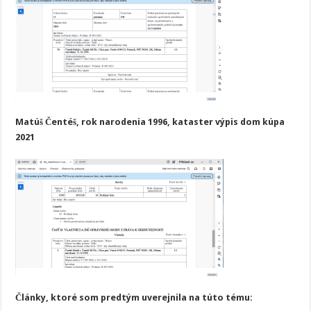
Matúš Čentéš, rok narodenia 1996, kataster výpis dom kúpa
2021
Články, ktoré som predtým uverejnila na túto tému: