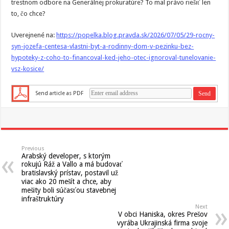
trestnom odbore na Generálnej prokuratúre? To mal právo riešiť len
to, čo chce?
Uverejnené na:
https://popelka.blog.pravda.sk/2026/07/05/29-rocny-
syn-jozefa-centesa-vlastni-byt-a-rodinny-dom-v-pezinku-bez-
hypoteky-z-coho-to-financoval-ked-jeho-otec-ignoroval-tunelovanie-
vsz-kosice/
Send article as PDF
Previous
Arabský developer, s ktorým
rokujú Ráž a Vallo a má budovať
bratislavský prístav, postavil už
viac ako 20 mešít a chce, aby
mešity boli súčasťou stavebnej
infraštruktúry
Next
V obci Haniska, okres Prešov
vyrába Ukrajinská firma svoje