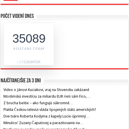
Počet videní dnes
35089
VISITORS TODAY
Najčítanejšie za 3 dni
Video o Jánovi Kuciakovi, vraj na Slovensku zakázané
Moslimskú investíciu za miliardu EUR rieši sám Fico,…
Z brucha beštie – ako fungujú súkromné…
Platila Českou televizi vláda Spojených států amerických?
Dve tváre Roberta Kodyma z kapely Lucie-úprimný…
Minulosť Zuzany Čaputovej a parazitovanie na…