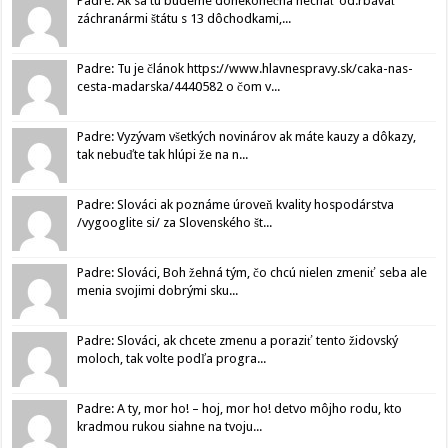
Padre: Ak sa tu budeme donekonečna nechať od.rbávať
záchranármi štátu s 13 dôchodkami,...
Padre: Tu je článok https://www.hlavnespravy.sk/caka-nas-
cesta-madarska/4440582 o čom v...
Padre: Vyzývam všetkých novinárov ak máte kauzy a dôkazy,
tak nebuďte tak hlúpi že na n...
Padre: Slováci ak poznáme úroveň kvality hospodárstva
/vygooglite si/ za Slovenského št...
Padre: Slováci, Boh žehná tým, čo chcú nielen zmeniť seba ale
menia svojimi dobrými sku...
Padre: Slováci, ak chcete zmenu a poraziť tento židovský
moloch, tak volte podľa progra...
Padre: A ty, mor ho! – hoj, mor ho! detvo môjho rodu, kto
kradmou rukou siahne na tvoju...