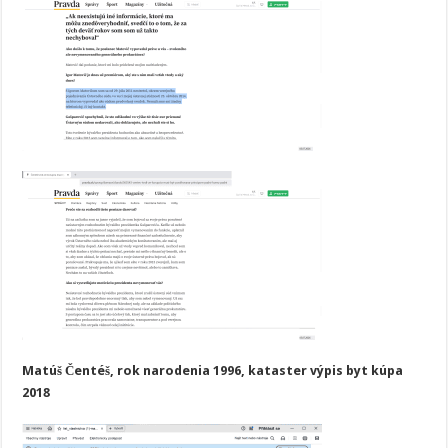
Matúš Čentéš, rok narodenia 1996, kataster výpis byt kúpa
2018