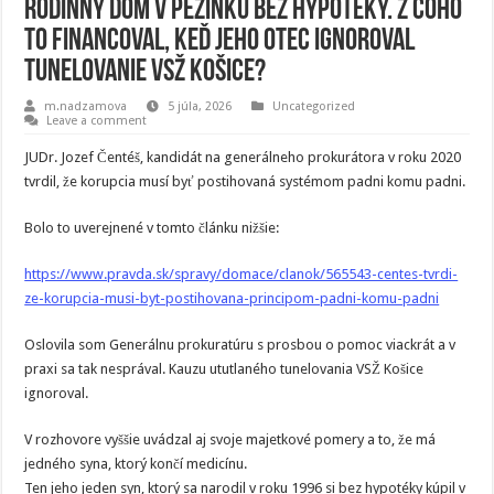
rodinný dom v Pezinku bez hypotéky. Z čoho
to financoval, keď jeho otec ignoroval
tunelovanie VSŽ Košice?
m.nadzamova
5 júla, 2026
Uncategorized
Leave a comment
JUDr. Jozef Čentéš, kandidát na generálneho prokurátora v roku 2020
tvrdil, že korupcia musí byť postihovaná systémom padni komu padni.
Bolo to uverejnené v tomto článku nižšie:
https://www.pravda.sk/spravy/domace/clanok/565543-centes-tvrdi-
ze-korupcia-musi-byt-postihovana-principom-padni-komu-padni
Oslovila som Generálnu prokuratúru s prosbou o pomoc viackrát a v
praxi sa tak nesprával. Kauzu ututlaného tunelovania VSŽ Košice
ignoroval.
V rozhovore vyššie uvádzal aj svoje majetkové pomery a to, že má
jedného syna, ktorý končí medicínu.
Ten jeho jeden syn, ktorý sa narodil v roku 1996 si bez hypotéky kúpil v