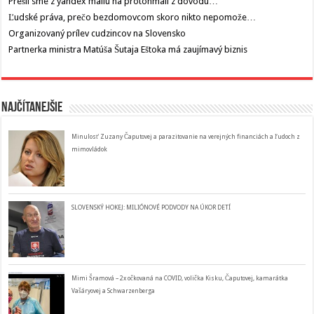
Prešli sme z yandex mailu na protonmail z dôvodu…
Ľudské práva, prečo bezdomovcom skoro nikto nepomože…
Organizovaný prílev cudzincov na Slovensko
Partnerka ministra Matúša Šutaja Eštoka má zaujímavý biznis
Najčítanejšie
Minulosť Zuzany Čaputovej a parazitovanie na verejných financiách a ľudoch z
mimovládok
SLOVENSKÝ HOKEJ: MILIÓNOVÉ PODVODY NA ÚKOR DETÍ
Mimi Šramová – 2x očkovaná na COVID, volička Kisku, Čaputovej, kamarátka
Vašáryovej a Schwarzenberga