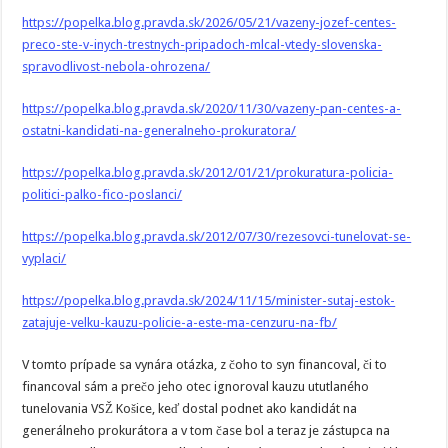
https://popelka.blog.pravda.sk/2026/05/21/vazeny-jozef-centes-
preco-ste-v-inych-trestnych-pripadoch-mlcal-vtedy-slovenska-
spravodlivost-nebola-ohrozena/
https://popelka.blog.pravda.sk/2020/11/30/vazeny-pan-centes-a-
ostatni-kandidati-na-generalneho-prokuratora/
https://popelka.blog.pravda.sk/2012/01/21/prokuratura-policia-
politici-palko-fico-poslanci/
https://popelka.blog.pravda.sk/2012/07/30/rezesovci-tunelovat-se-
vyplaci/
https://popelka.blog.pravda.sk/2024/11/15/minister-sutaj-estok-
zatajuje-velku-kauzu-policie-a-este-ma-cenzuru-na-fb/
V tomto prípade sa vynára otázka, z čoho to syn financoval, či to
financoval sám a prečo jeho otec ignoroval kauzu ututlaného
tunelovania VSŽ Košice, keď dostal podnet ako kandidát na
generálneho prokurátora a v tom čase bol a teraz je zástupca na