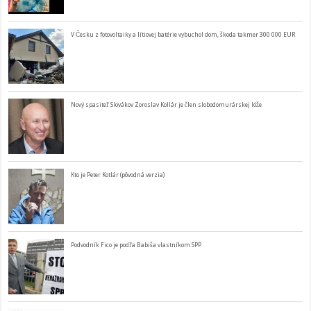
V Česku z fotovoltaiky a lítiovej batérie vybuchol dom, škoda takmer 300 000 EUR
Nový spasiteľ Slovákov Zoroslav Kollár je člen slobodomurárskej lóže
Kto je Peter Kotlár (pôvodná verzia)
Podvodník Fico je podľa Babiša vlastníkom SPP