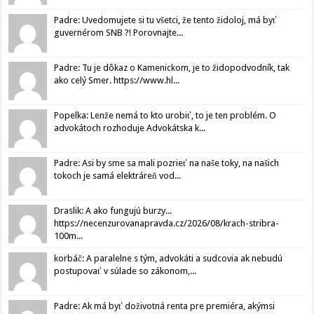
Padre: Uvedomujete si tu všetci, že tento židoloj, má byť
guvernérom SNB ?! Porovnajte...
Padre: Tu je dôkaz o Kamenickom, je to židopodvodník, tak
ako celý Smer. https://www.hl...
Popelka: Lenže nemá to kto urobiť, to je ten problém. O
advokátoch rozhoduje Advokátska k...
Padre: Asi by sme sa mali pozrieť na naše toky, na našich
tokoch je samá elektráreň vod...
Draslik: A ako fungujú burzy...
https://necenzurovanapravda.cz/2026/08/krach-stribra-
100m...
korbáč: A paralelne s tým, advokáti a sudcovia ak nebudú
postupovať v súlade so zákonom,...
Padre: Ak má byť doživotná renta pre premiéra, akýmsi