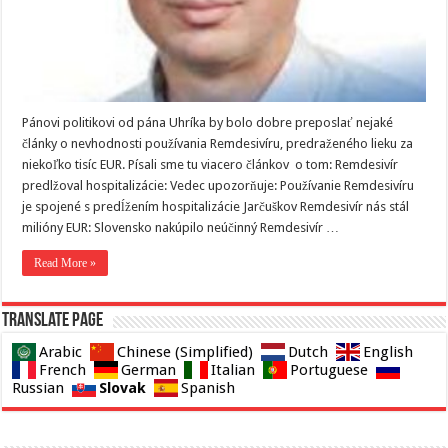
Pánovi politikovi od pána Uhríka by bolo dobre preposlať nejaké
články o nevhodnosti používania Remdesivíru, predraženého lieku za
niekoľko tisíc EUR. Písali sme tu viacero článkov o tom: Remdesivír
predlžoval hospitalizácie: Vedec upozorňuje: Používanie Remdesivíru
je spojené s predĺžením hospitalizácie Jarčuškov Remdesivír nás stál
milióny EUR: Slovensko nakúpilo neúčinný Remdesivír …
Read More »
Translate page
Arabic
Chinese (Simplified)
Dutch
English
French
German
Italian
Portuguese
Slovak
Russian
Spanish