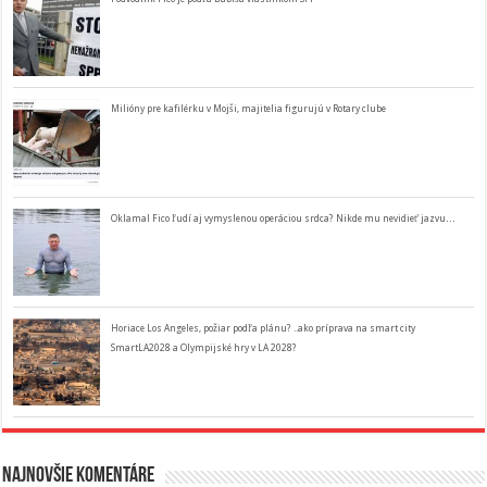
Milióny pre kafilérku v Mojši, majitelia figurujú v Rotary clube
Oklamal Fico ľudí aj vymyslenou operáciou srdca? Nikde mu nevidieť jazvu…
Horiace Los Angeles, požiar podľa plánu? ..ako príprava na smart city
SmartLA2028 a Olympijské hry v LA 2028?
Najnovšie komentáre