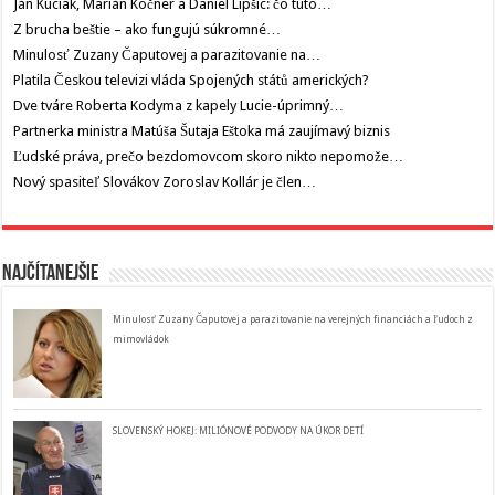
Ján Kuciak, Marián Kočner a Daniel Lipšic: čo túto…
Z brucha beštie – ako fungujú súkromné…
Minulosť Zuzany Čaputovej a parazitovanie na…
Platila Českou televizi vláda Spojených států amerických?
Dve tváre Roberta Kodyma z kapely Lucie-úprimný…
Partnerka ministra Matúša Šutaja Eštoka má zaujímavý biznis
Ľudské práva, prečo bezdomovcom skoro nikto nepomože…
Nový spasiteľ Slovákov Zoroslav Kollár je člen…
Najčítanejšie
Minulosť Zuzany Čaputovej a parazitovanie na verejných financiách a ľudoch z
mimovládok
SLOVENSKÝ HOKEJ: MILIÓNOVÉ PODVODY NA ÚKOR DETÍ