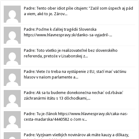
Padre: Tento ober idiot píše citujem: "Zažil som úspech aj pád
a viem, aké to je. Zárov...
Padre: Poďme k ďalšej tragédii Slovenska
https://www.hlavnespravy.sk/danko-sa-vyjadril-...
Padre: Toto všetko je realizovateľné bez slovenského
referenda, pretože v Lisabonskej z...
Padre: Viete čo treba na vystúpenie z EU, stačí mať väčšinu
hlasov v našom parlamente a...
Padre: Ak sa tu budeme donekonečna nechať od.rbávať
záchranármi štátu s 13 dôchodkami,...
Padre: Tu je článok https://www.hlavnespravy.sk/caka-nas-
cesta-madarska/4440582 o čom v...
Padre: Vyzývam všetkých novinárov ak máte kauzy a dôkazy,