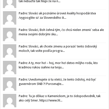
tak nebuďte tak hlúpi že na n...
Padre: Slováci ak poznáme úroveň kvality hospodárstva
/vygooglite si/ za Slovenského št...
Padre: Slováci, Boh žehná tým, čo chcú nielen zmeniť seba ale
menia svojimi dobrými sku...
Padre: Slováci, ak chcete zmenu a poraziť tento židovský
moloch, tak volte podľa progra...
Padre: A ty, mor ho! – hoj, mor ho! detvo môjho rodu, kto
kradmou rukou siahne na tvoju...
Padre: Uvedomujete si tu všetci, že tento židoloj, má byť
guvernérom SNB ?! Porovnajte...
Padre: Tu je dôkaz o Kamenickom, je to židopodvodník, tak
ako celý Smer. https://www.hl...