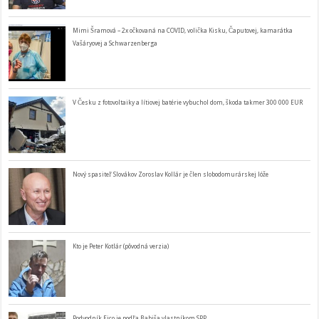
Mimi Šramová – 2x očkovaná na COVID, volička Kisku, Čaputovej, kamarátka
Vašáryovej a Schwarzenberga
V Česku z fotovoltaiky a lítiovej batérie vybuchol dom, škoda takmer 300 000 EUR
Nový spasiteľ Slovákov Zoroslav Kollár je člen slobodomurárskej lóže
Kto je Peter Kotlár (pôvodná verzia)
Podvodník Fico je podľa Babiša vlastníkom SPP