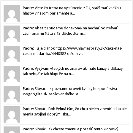
Padre: Viete čo treba na vystúpenie z EU, stačí mať väčšinu
hlasov v našom parlamente a...
Padre: Ak sa tu budeme donekonečna nechať od.rbávať
záchranármi štátu s 13 dôchodkami,...
Padre: Tu je článok https://www.hlavnespravy.sk/caka-nas-
cesta-madarska/4440582 o čom v...
Padre: Vyzývam všetkých novinárov ak máte kauzy a dôkazy,
tak nebuďte tak hlúpi že na n...
Padre: Slováci ak poznáme úroveň kvality hospodárstva
/vygooglite si/ za Slovenského št...
Padre: Slováci, Boh žehná tým, čo chcú nielen zmeniť seba ale
menia svojimi dobrými sku...
Padre: Slováci, ak chcete zmenu a poraziť tento židovský