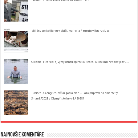
Milióny pre kafilérku v Mojši, majitelia figurujú v Rotary clube
Oklamal Fico ľudí aj vymyslenou operáciou srdca? Nikde mu nevidieť jazvu…
Horiace Los Angeles, požiar podľa plánu? ..ako príprava na smart city
SmartLA2028 a Olympijské hry v LA 2028?
Najnovšie komentáre