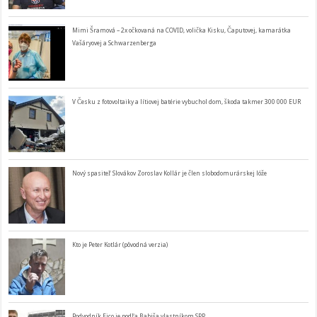
Mimi Šramová – 2x očkovaná na COVID, volička Kisku, Čaputovej, kamarátka
Vašáryovej a Schwarzenberga
V Česku z fotovoltaiky a lítiovej batérie vybuchol dom, škoda takmer 300 000 EUR
Nový spasiteľ Slovákov Zoroslav Kollár je člen slobodomurárskej lóže
Kto je Peter Kotlár (pôvodná verzia)
Podvodník Fico je podľa Babiša vlastníkom SPP