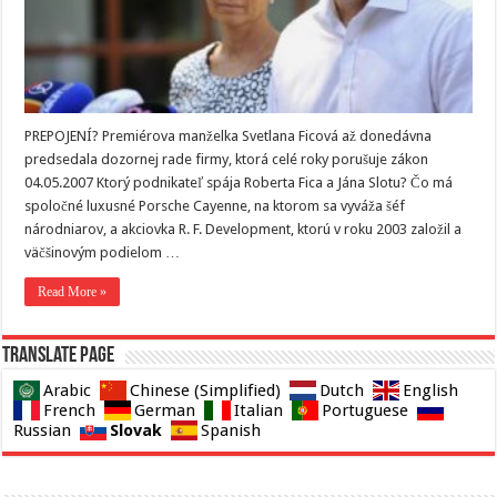
PREPOJENÍ? Premiérova manželka Svetlana Ficová až donedávna
predsedala dozornej rade firmy, ktorá celé roky porušuje zákon
04.05.2007 Ktorý podnikateľ spája Roberta Fica a Jána Slotu? Čo má
spoločné luxusné Porsche Cayenne, na ktorom sa vyváža šéf
národniarov, a akciovka R. F. Development, ktorú v roku 2003 založil a
väčšinovým podielom …
Read More »
Translate page
Arabic
Chinese (Simplified)
Dutch
English
French
German
Italian
Portuguese
Slovak
Russian
Spanish