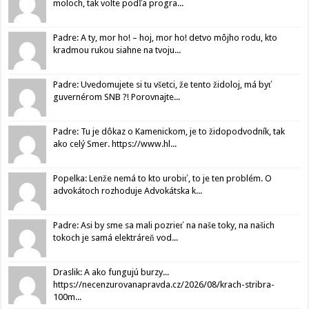
moloch, tak volte podľa progra...
Padre: A ty, mor ho! – hoj, mor ho! detvo môjho rodu, kto
kradmou rukou siahne na tvoju...
Padre: Uvedomujete si tu všetci, že tento židoloj, má byť
guvernérom SNB ?! Porovnajte...
Padre: Tu je dôkaz o Kamenickom, je to židopodvodník, tak
ako celý Smer. https://www.hl...
Popelka: Lenže nemá to kto urobiť, to je ten problém. O
advokátoch rozhoduje Advokátska k...
Padre: Asi by sme sa mali pozrieť na naše toky, na našich
tokoch je samá elektráreň vod...
Draslik: A ako fungujú burzy...
https://necenzurovanapravda.cz/2026/08/krach-stribra-
100m...