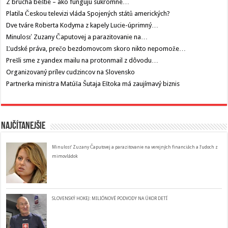
Z brucha beštie – ako fungujú súkromné…
Platila Českou televizi vláda Spojených států amerických?
Dve tváre Roberta Kodyma z kapely Lucie-úprimný…
Minulosť Zuzany Čaputovej a parazitovanie na…
Ľudské práva, prečo bezdomovcom skoro nikto nepomože…
Prešli sme z yandex mailu na protonmail z dôvodu…
Organizovaný prílev cudzincov na Slovensko
Partnerka ministra Matúša Šutaja Eštoka má zaujímavý biznis
Najčítanejšie
Minulosť Zuzany Čaputovej a parazitovanie na verejných financiách a ľudoch z
mimovládok
SLOVENSKÝ HOKEJ: MILIÓNOVÉ PODVODY NA ÚKOR DETÍ