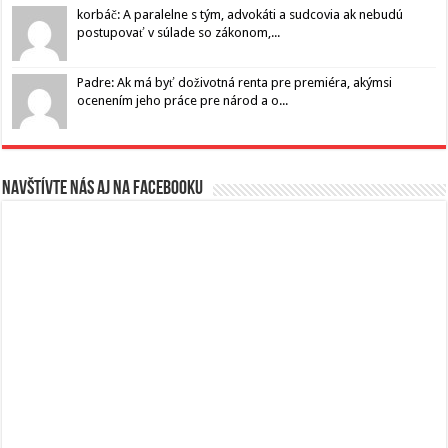
korbáč: A paralelne s tým, advokáti a sudcovia ak nebudú
postupovať v súlade so zákonom,...
Padre: Ak má byť doživotná renta pre premiéra, akýmsi
ocenením jeho práce pre národ a o...
Navštívte nás aj na Facebooku