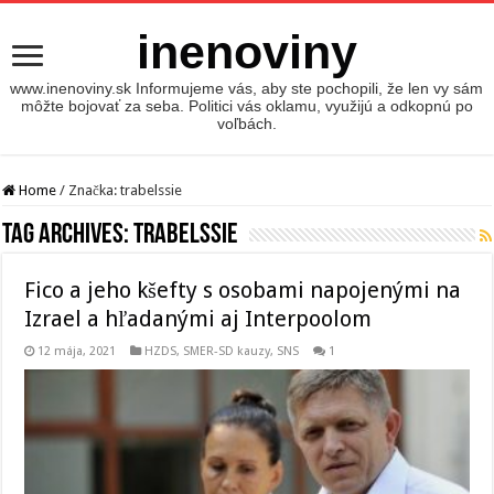
inenoviny
www.inenoviny.sk Informujeme vás, aby ste pochopili, že len vy sám
môžte bojovať za seba. Politici vás oklamu, využijú a odkopnú po
voľbách.
Home
/
Značka:
trabelssie
Tag Archives:
trabelssie
Fico a jeho kšefty s osobami napojenými na
Izrael a hľadanými aj Interpoolom
12 mája, 2021
HZDS
,
SMER-SD kauzy
,
SNS
1