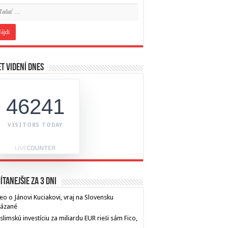
t videní dnes
46241
VISITORS TODAY
ítanejšie za 3 dni
eo o Jánovi Kuciakovi, vraj na Slovensku
kázané
limskú investíciu za miliardu EUR rieši sám Fico,