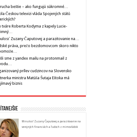
rucha beštie – ako fungujú súkromné…
tila Českou televizi vláda Spojených států
erických?
 tváre Roberta Kodyma z kapely Lucie-
rimný…
ulosť Zuzany Čaputovej a parazitovanie na…
dské práva, prečo bezdomovcom skoro nikto
pomože…
šli sme z yandex mailu na protonmail z
vodu…
anizovaný prílev cudzincov na Slovensko
tnerka ministra Matúša Šutaja Eštoka má
jímavý biznis
ítanejšie
Minulosť Zuzany Čaputovej a parazitovanie na
verejných financiách a ľudoch z mimovládok