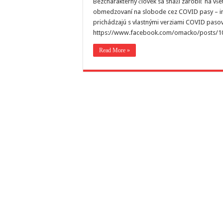
Bezcharakterný človek sa snaži zarobiť na vše
obmedzovaní na slobode cez COVID pasy – inf
prichádzajú s vlastnými verziami COVID pasov,
https://www.facebook.com/omacko/posts/1
Read More »