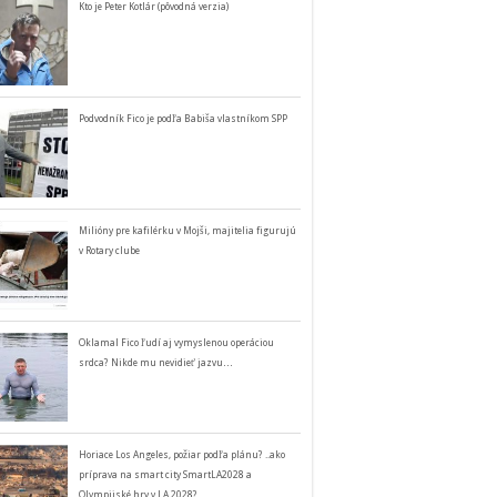
Kto je Peter Kotlár (pôvodná verzia)
Podvodník Fico je podľa Babiša vlastníkom SPP
Milióny pre kafilérku v Mojši, majitelia figurujú
v Rotary clube
Oklamal Fico ľudí aj vymyslenou operáciou
srdca? Nikde mu nevidieť jazvu…
Horiace Los Angeles, požiar podľa plánu? ..ako
príprava na smart city SmartLA2028 a
Olympijské hry v LA 2028?