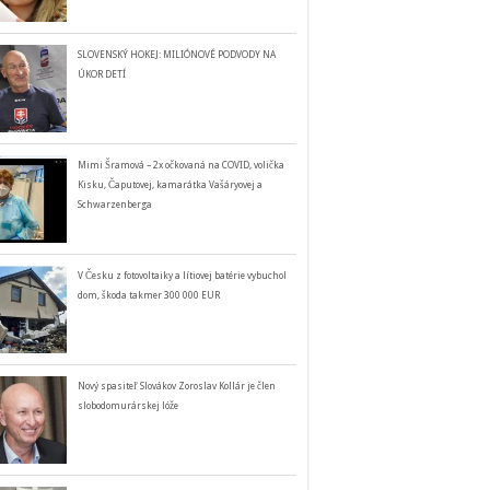
SLOVENSKÝ HOKEJ: MILIÓNOVÉ PODVODY NA
ÚKOR DETÍ
Mimi Šramová – 2x očkovaná na COVID, volička
Kisku, Čaputovej, kamarátka Vašáryovej a
Schwarzenberga
V Česku z fotovoltaiky a lítiovej batérie vybuchol
dom, škoda takmer 300 000 EUR
Nový spasiteľ Slovákov Zoroslav Kollár je člen
slobodomurárskej lóže