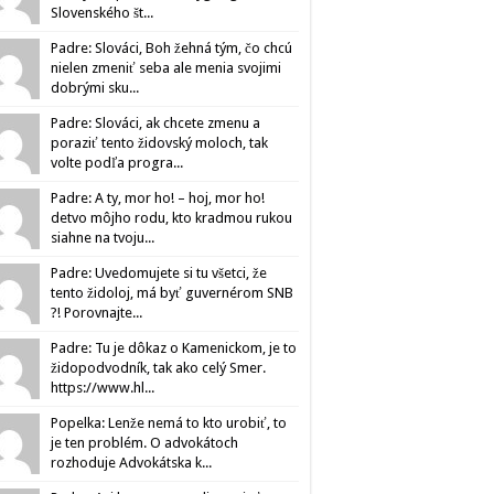
Slovenského št...
Padre: Slováci, Boh žehná tým, čo chcú
nielen zmeniť seba ale menia svojimi
dobrými sku...
Padre: Slováci, ak chcete zmenu a
poraziť tento židovský moloch, tak
volte podľa progra...
Padre: A ty, mor ho! – hoj, mor ho!
detvo môjho rodu, kto kradmou rukou
siahne na tvoju...
Padre: Uvedomujete si tu všetci, že
tento židoloj, má byť guvernérom SNB
?! Porovnajte...
Padre: Tu je dôkaz o Kamenickom, je to
židopodvodník, tak ako celý Smer.
https://www.hl...
Popelka: Lenže nemá to kto urobiť, to
je ten problém. O advokátoch
rozhoduje Advokátska k...