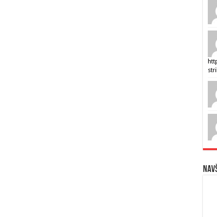
htt
str
Navš