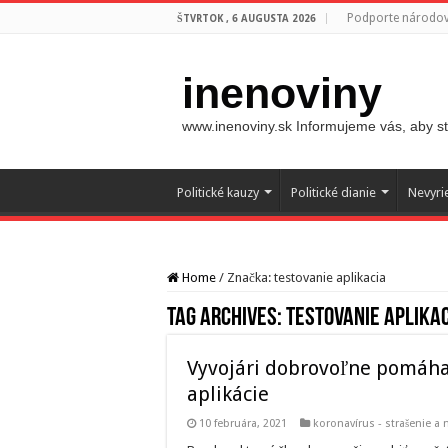
Podporte národovc
ŠTVRTOK , 6 AUGUSTA 2026
inenoviny
www.inenoviny.sk Informujeme vás, aby ste
Politické kauzy
Politické dianie
Nevyri
Home
/
Značka:
testovanie aplikacia
Tag Archives:
testovanie aplika
Vyvojári dobrovoľne pomáha
aplikácie
10 februára, 2021
koronavírus - strašenie a