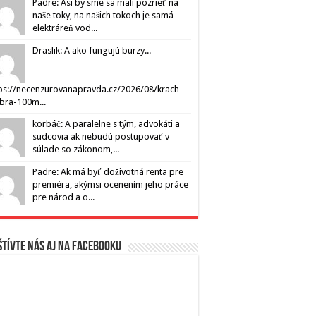
Padre: Asi by sme sa mali pozrieť na
naše toky, na našich tokoch je samá
elektráreň vod...
Draslik: A ako fungujú burzy...
ps://necenzurovanapravda.cz/2026/08/krach-
ibra-100m...
korbáč: A paralelne s tým, advokáti a
sudcovia ak nebudú postupovať v
súlade so zákonom,...
Padre: Ak má byť doživotná renta pre
premiéra, akýmsi ocenením jeho práce
pre národ a o...
tívte nás aj na Facebooku