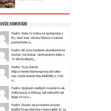
novšie komentáre
Padre: Viete čo treba na vystúpenie z
EU, stačí mať väčšinu hlasov v našom
parlamente a...
Padre: Ak sa tu budeme donekonečna
nechať od.rbávať záchranármi štátu s
13 dôchodkami,...
Padre: Tu je článok
https://www.hlavnespravy.sk/caka-
nas-cesta-madarska/4440582 o čom
v...
Padre: Vyzývam všetkých novinárov ak
máte kauzy a dôkazy, tak nebuďte tak
hlúpi že na n...
Padre: Slováci ak poznáme úroveň
kvality hospodárstva /vygooglite si/ za