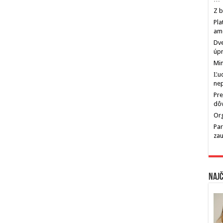
Z b
Pla
am
Dve
úp
Min
Ľu
ne
Pre
dô
Org
Par
zau
Najč