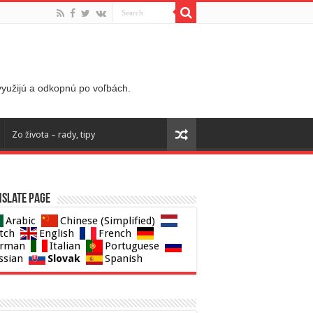
 využijú a odkopnú po voľbách.
Zo života – rady, tipy
slate page
Arabic
Chinese (Simplified)
tch
English
French
rman
Italian
Portuguese
Slovak
ssian
Spanish