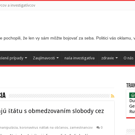
ov a investigatívcov
 pochopili, že len vy sám môžte bojovať za seba. Politici vás oklamu,
ešené prípady
Zaujímavosti
naša investigatíva
zdravie
O nás
Tran
cia
Du
Ge
jú štátu s obmedzovaním slobody cez
Ru
 manipulácia
,
koronavírus nátlak na občanov, zamestnancov
0