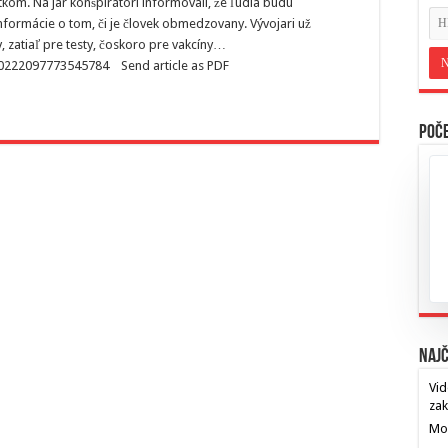
tkom. Na jar konšpirátori informovali, že ľudia budú
ormácie o tom, či je človek obmedzovany. Vývojari už
 zatiaľ pre testy, čoskoro pre vakcíny…
0222097773545784 Send article as PDF
Poče
Najč
Vid
za
Mos
…