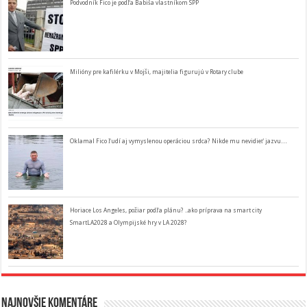
Podvodník Fico je podľa Babiša vlastníkom SPP
Milióny pre kafilérku v Mojši, majitelia figurujú v Rotary clube
Oklamal Fico ľudí aj vymyslenou operáciou srdca? Nikde mu nevidieť jazvu…
Horiace Los Angeles, požiar podľa plánu? ..ako príprava na smart city
SmartLA2028 a Olympijské hry v LA 2028?
Najnovšie komentáre