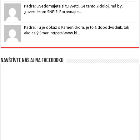
Padre: Uvedomujete si tu všetci, že tento židoloj, má byť
guvernérom SNB ?! Porovnajte...
Padre: Tu je dôkaz o Kamenickom, je to židopodvodník, tak
ako celý Smer. https://www.hl...
Navštívte nás aj na Facebooku