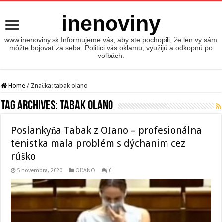
inenoviny
www.inenoviny.sk Informujeme vás, aby ste pochopili, že len vy sám
môžte bojovať za seba. Politici vás oklamu, využijú a odkopnú po
voľbách.
Home
/
Značka:
tabak olano
Tag Archives:
tabak olano
Poslankyňa Tabak z Oľano – profesionálna
tenistka mala problém s dýchanim cez
rúško
5 novembra, 2020
OĽANO
0