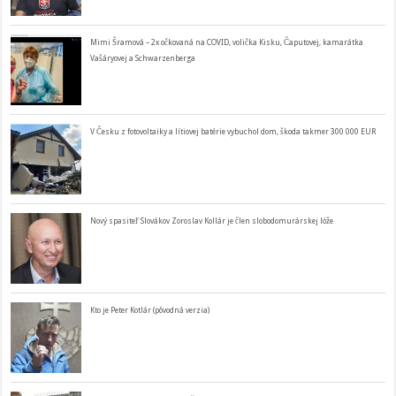
Mimi Šramová – 2x očkovaná na COVID, volička Kisku, Čaputovej, kamarátka
Vašáryovej a Schwarzenberga
V Česku z fotovoltaiky a lítiovej batérie vybuchol dom, škoda takmer 300 000 EUR
Nový spasiteľ Slovákov Zoroslav Kollár je člen slobodomurárskej lóže
Kto je Peter Kotlár (pôvodná verzia)