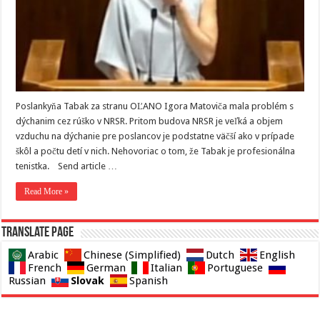
Poslankyňa Tabak za stranu OĽANO Igora Matoviča mala problém s
dýchanim cez rúško v NRSR. Pritom budova NRSR je veľká a objem
vzduchu na dýchanie pre poslancov je podstatne väčší ako v prípade
škôl a počtu detí v nich. Nehovoriac o tom, že Tabak je profesionálna
tenistka. Send article …
Read More »
Translate page
Arabic
Chinese (Simplified)
Dutch
English
French
German
Italian
Portuguese
Slovak
Russian
Spanish