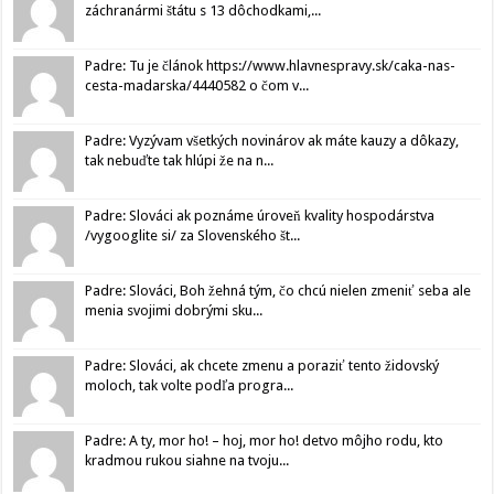
záchranármi štátu s 13 dôchodkami,...
Padre: Tu je článok https://www.hlavnespravy.sk/caka-nas-
cesta-madarska/4440582 o čom v...
Padre: Vyzývam všetkých novinárov ak máte kauzy a dôkazy,
tak nebuďte tak hlúpi že na n...
Padre: Slováci ak poznáme úroveň kvality hospodárstva
/vygooglite si/ za Slovenského št...
Padre: Slováci, Boh žehná tým, čo chcú nielen zmeniť seba ale
menia svojimi dobrými sku...
Padre: Slováci, ak chcete zmenu a poraziť tento židovský
moloch, tak volte podľa progra...
Padre: A ty, mor ho! – hoj, mor ho! detvo môjho rodu, kto
kradmou rukou siahne na tvoju...