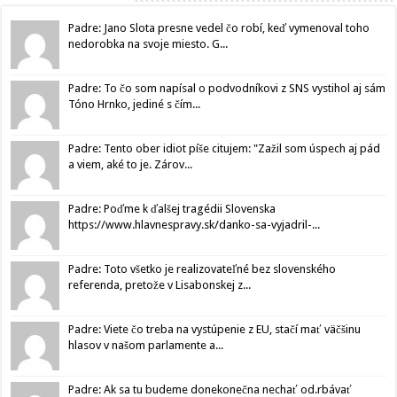
Padre: Jano Slota presne vedel čo robí, keď vymenoval toho
nedorobka na svoje miesto. G...
Padre: To čo som napísal o podvodníkovi z SNS vystihol aj sám
Tóno Hrnko, jediné s čím...
Padre: Tento ober idiot píše citujem: "Zažil som úspech aj pád
a viem, aké to je. Zárov...
Padre: Poďme k ďalšej tragédii Slovenska
https://www.hlavnespravy.sk/danko-sa-vyjadril-...
Padre: Toto všetko je realizovateľné bez slovenského
referenda, pretože v Lisabonskej z...
Padre: Viete čo treba na vystúpenie z EU, stačí mať väčšinu
hlasov v našom parlamente a...
Padre: Ak sa tu budeme donekonečna nechať od.rbávať