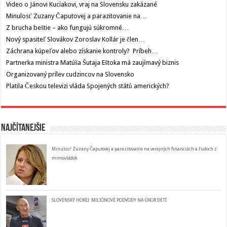
Video o Jánovi Kuciakovi, vraj na Slovensku zakázané
Minulosť Zuzany Čaputovej a parazitovanie na…
Z brucha beštie – ako fungujú súkromné…
Nový spasiteľ Slovákov Zoroslav Kollár je člen…
Záchrana kúpeľov alebo získanie kontroly? Príbeh…
Partnerka ministra Matúša Šutaja Eštoka má zaujímavý biznis
Organizovaný prílev cudzincov na Slovensko
Platila Českou televizi vláda Spojených států amerických?
Najčítanejšie
Minulosť Zuzany Čaputovej a parazitovanie na verejných financiách a ľudoch z
mimovládok
SLOVENSKÝ HOKEJ: MILIÓNOVÉ PODVODY NA ÚKOR DETÍ