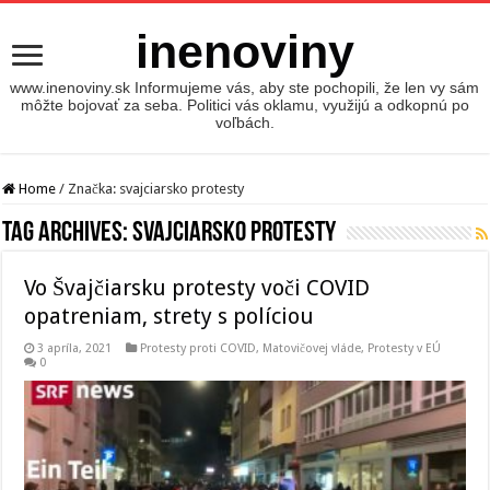
inenoviny
www.inenoviny.sk Informujeme vás, aby ste pochopili, že len vy sám
môžte bojovať za seba. Politici vás oklamu, využijú a odkopnú po
voľbách.
Home
/
Značka:
svajciarsko protesty
Tag Archives:
svajciarsko protesty
Vo Švajčiarsku protesty voči COVID
opatreniam, strety s políciou
3 apríla, 2021
Protesty proti COVID, Matovičovej vláde
,
Protesty v EÚ
0