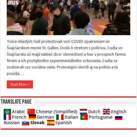
Tisíce mladých ľudí protestovali voči COVID opatreniam vo
Švajčiarskom meste St. Gallen. Došlo k stretom s políciou. Ľudia vo
Švajčiarsku už majú taktiež dosť obmedzení a hier v prospech farma
firiem a ich pochybného experimentálneho očkovania. Ľudia sa
zozbierali cez sociálne siete. Protestujúci útočili aj na políciu a tá
použila …
Read More »
Translate page
Arabic
Chinese (Simplified)
Dutch
English
French
German
Italian
Portuguese
Slovak
Russian
Spanish