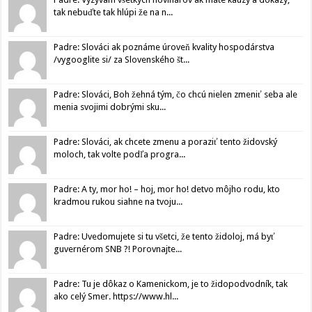
tak nebuďte tak hlúpi že na n...
Padre: Slováci ak poznáme úroveň kvality hospodárstva
/vygooglite si/ za Slovenského št...
Padre: Slováci, Boh žehná tým, čo chcú nielen zmeniť seba ale
menia svojimi dobrými sku...
Padre: Slováci, ak chcete zmenu a poraziť tento židovský
moloch, tak volte podľa progra...
Padre: A ty, mor ho! – hoj, mor ho! detvo môjho rodu, kto
kradmou rukou siahne na tvoju...
Padre: Uvedomujete si tu všetci, že tento židoloj, má byť
guvernérom SNB ?! Porovnajte...
Padre: Tu je dôkaz o Kamenickom, je to židopodvodník, tak
ako celý Smer. https://www.hl...