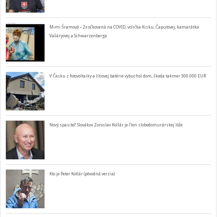
Mimi Šramová – 2x očkovaná na COVID, volička Kisku, Čaputovej, kamarátka
Vašáryovej a Schwarzenberga
V Česku z fotovoltaiky a lítiovej batérie vybuchol dom, škoda takmer 300 000 EUR
Nový spasiteľ Slovákov Zoroslav Kollár je člen slobodomurárskej lóže
Kto je Peter Kotlár (pôvodná verzia)