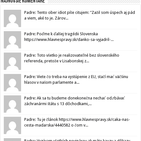
Najnovšie komentáre
Padre: Tento ober idiot píše citujem: "Zažil som úspech aj pád
a viem, aké to je. Zárov...
Padre: Poďme k ďalšej tragédii Slovenska
https://www.hlavnespravy.sk/danko-sa-vyjadril-...
Padre: Toto všetko je realizovateľné bez slovenského
referenda, pretože v Lisabonskej z...
Padre: Viete čo treba na vystúpenie z EU, stačí mať väčšinu
hlasov v našom parlamente a...
Padre: Ak sa tu budeme donekonečna nechať od.rbávať
záchranármi štátu s 13 dôchodkami,...
Padre: Tu je článok https://www.hlavnespravy.sk/caka-nas-
cesta-madarska/4440582 o čom v...
Padre: Vyzývam všetkých novinárov ak máte kauzy a dôkazy,