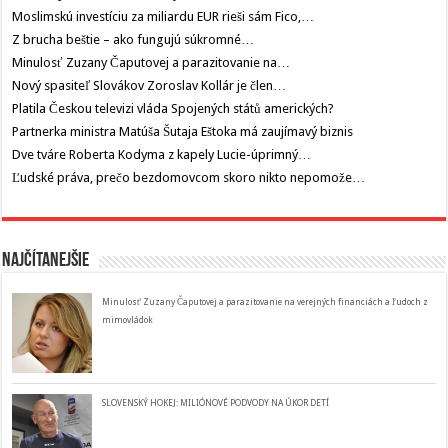
Moslimskú investíciu za miliardu EUR rieši sám Fico,…
Z brucha beštie – ako fungujú súkromné…
Minulosť Zuzany Čaputovej a parazitovanie na…
Nový spasiteľ Slovákov Zoroslav Kollár je člen…
Platila Českou televizi vláda Spojených států amerických?
Partnerka ministra Matúša Šutaja Eštoka má zaujímavý biznis
Dve tváre Roberta Kodyma z kapely Lucie-úprimný…
Ľudské práva, prečo bezdomovcom skoro nikto nepomože…
Najčítanejšie
Minulosť Zuzany Čaputovej a parazitovanie na verejných financiách a ľudoch z
mimovládok
SLOVENSKÝ HOKEJ: MILIÓNOVÉ PODVODY NA ÚKOR DETÍ