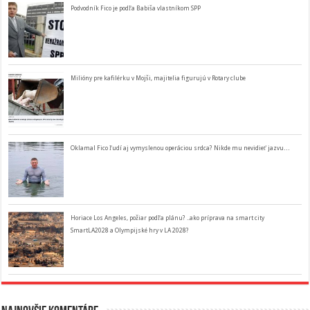
Podvodník Fico je podľa Babiša vlastníkom SPP
Milióny pre kafilérku v Mojši, majitelia figurujú v Rotary clube
Oklamal Fico ľudí aj vymyslenou operáciou srdca? Nikde mu nevidieť jazvu…
Horiace Los Angeles, požiar podľa plánu? ..ako príprava na smart city
SmartLA2028 a Olympijské hry v LA 2028?