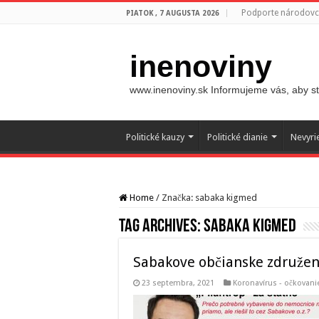
Podporte národovco
PIATOK , 7 AUGUSTA 2026
inenoviny
www.inenoviny.sk Informujeme vás, aby ste
Politické kauzy
Politické dianie
Nevyri
Home
/
Značka:
sabaka kigmed
Tag Archives:
sabaka kigmed
Sabakove občianske združen
23 septembra, 2021
Koronavírus - očkovani