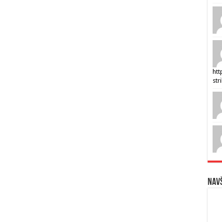
htt
str
Navš