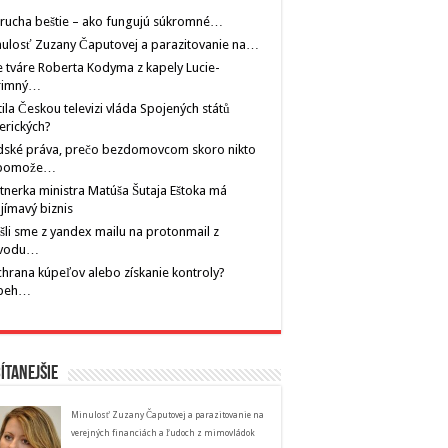
rucha beštie – ako fungujú súkromné…
ulosť Zuzany Čaputovej a parazitovanie na…
 tváre Roberta Kodyma z kapely Lucie-
rimný…
tila Českou televizi vláda Spojených států
erických?
dské práva, prečo bezdomovcom skoro nikto
pomože…
tnerka ministra Matúša Šutaja Eštoka má
jímavý biznis
šli sme z yandex mailu na protonmail z
vodu…
hrana kúpeľov alebo získanie kontroly?
íbeh…
ítanejšie
Minulosť Zuzany Čaputovej a parazitovanie na
verejných financiách a ľudoch z mimovládok