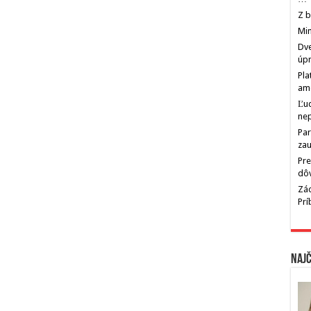
Z b
Min
Dve
úp
Pla
am
Ľu
ne
Par
zau
Pre
dô
Zác
Pr
Najč