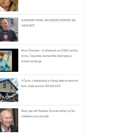
SLOVENSKÝ HOKEJ: MILIÓNOVÉ PODVODY NA
ÚKOR DETÍ
Mimi Šramová – 2x očkovaná na COVID, volička
Kisku, Čaputovej, kamarátka Vašáryovej a
Schwarzenberga
V Česku z fotovoltaiky a lítiovej batérie vybuchol
dom, škoda takmer 300 000 EUR
Nový spasiteľ Slovákov Zoroslav Kollár je člen
slobodomurárskej lóže