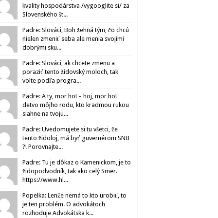
kvality hospodárstva /vygooglite si/ za
Slovenského št...
Padre: Slováci, Boh žehná tým, čo chcú
nielen zmeniť seba ale menia svojimi
dobrými sku...
Padre: Slováci, ak chcete zmenu a
poraziť tento židovský moloch, tak
volte podľa progra...
Padre: A ty, mor ho! – hoj, mor ho!
detvo môjho rodu, kto kradmou rukou
siahne na tvoju...
Padre: Uvedomujete si tu všetci, že
tento židoloj, má byť guvernérom SNB
?! Porovnajte...
Padre: Tu je dôkaz o Kamenickom, je to
židopodvodník, tak ako celý Smer.
https://www.hl...
Popelka: Lenže nemá to kto urobiť, to
je ten problém. O advokátoch
rozhoduje Advokátska k...