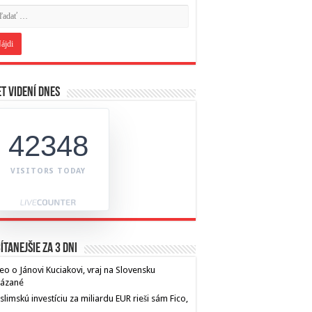
t videní dnes
42348
VISITORS TODAY
ítanejšie za 3 dni
eo o Jánovi Kuciakovi, vraj na Slovensku
kázané
limskú investíciu za miliardu EUR rieši sám Fico,