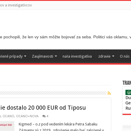
v a investigatívcov
 pochopili, že len vy sám môžte bojovať za seba. Politici vás oklamu,
ešené prípady
Zaujímavosti
naša investigatíva
zdravie
O nás
Tran
Du
Ge
ie dostalo 20 000 EUR od Tiposu
Ru
e
,
OĽANO
,
OĽANO+NOVA
4
Kigmed – o.z pod vedením lekára Petra Sabaku
Záznamy sú z 2019, združenie malo byť založené v