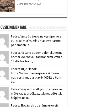
Olympijské hry v LA 2028?
novšie komentáre
Padre: Viete čo treba na vystúpenie z
EU, stačí mať väčšinu hlasov v našom
parlamente a...
Padre: Ak sa tu budeme donekonečna
nechať od.rbávať záchranármi štátu s
13 dôchodkami,...
Padre: Tu je článok
https://www.hlavnespravy.sk/caka-
nas-cesta-madarska/4440582 o čom
v...
Padre: Vyzývam všetkých novinárov ak
máte kauzy a dôkazy, tak nebuďte tak
hlúpi že na n...
Padre: Slováci ak poznáme úroveň