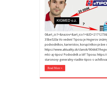
0&art_zs1=&nazov=&art_ico1=&ID=2171273
35be520a Vo vedení Tiposu je Hegerov známy z
podvodníkov, karieristov, korupčníkov práve c
https://www.aktuality.sk/clanok/904447/hege
mlci-aj-tipos/ Podvodník a šéf Tiposu: https
staronovy-generalny-riadite-tipos-s-achillov
Read More »