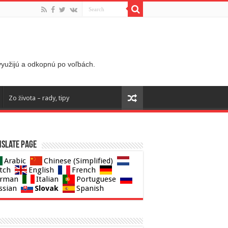
 využijú a odkopnú po voľbách.
Zo života – rady, tipy
slate page
Arabic
Chinese (Simplified)
tch
English
French
rman
Italian
Portuguese
Slovak
ssian
Spanish