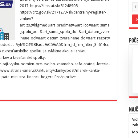
2017. https://finstat.sk/51248905
https://crz.gov.sk/2171273-sk/centralny-register-
zmluv/?
art_zs2=kigmed&art_predmet=&art_ico=&art_suma
_spolu_od=&art_suma_spolu_do=&art_datum_zvere
jnene_od=&art_datum_zverejnene_do=&art_rezort=
Poče
&odoslat=Vyh%C4%BEada%C5%A5&frm_id_frm_filter_3=614cc
 kresťanského spolku. Je zvláštne ako je liahňou
irkev a kresťanské spolky.
r-taji-vysku-odmien-pre-svojho-znameho-sefa-statnej-loterie-
://www.strana-smer.sk/aktuality/clanky/post/marek-kanka-
a-pata-ministra-financii-hegera Prečo práve …
Najč
Vid
za
Mos
…