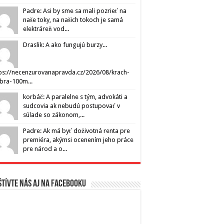
Padre: Asi by sme sa mali pozrieť na
naše toky, na našich tokoch je samá
elektráreň vod...
Draslik: A ako fungujú burzy...
ps://necenzurovanapravda.cz/2026/08/krach-
ibra-100m...
korbáč: A paralelne s tým, advokáti a
sudcovia ak nebudú postupovať v
súlade so zákonom,...
Padre: Ak má byť doživotná renta pre
premiéra, akýmsi ocenením jeho práce
pre národ a o...
tívte nás aj na Facebooku