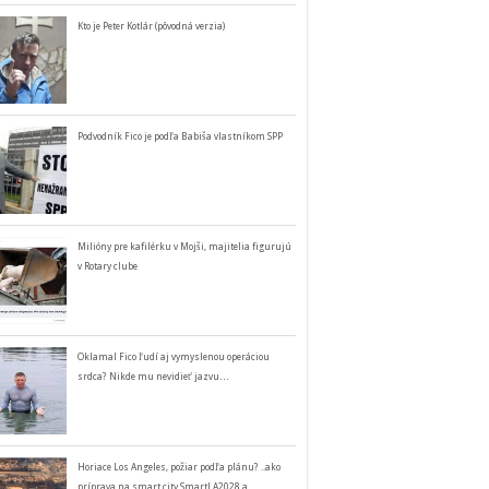
Kto je Peter Kotlár (pôvodná verzia)
Podvodník Fico je podľa Babiša vlastníkom SPP
Milióny pre kafilérku v Mojši, majitelia figurujú
v Rotary clube
Oklamal Fico ľudí aj vymyslenou operáciou
srdca? Nikde mu nevidieť jazvu…
Horiace Los Angeles, požiar podľa plánu? ..ako
príprava na smart city SmartLA2028 a