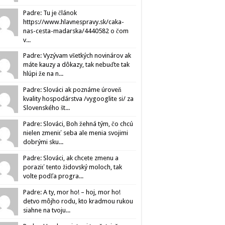
Padre: Tu je článok
https://www.hlavnespravy.sk/caka-
nas-cesta-madarska/4440582 o čom
v...
Padre: Vyzývam všetkých novinárov ak
máte kauzy a dôkazy, tak nebuďte tak
hlúpi že na n...
Padre: Slováci ak poznáme úroveň
kvality hospodárstva /vygooglite si/ za
Slovenského št...
Padre: Slováci, Boh žehná tým, čo chcú
nielen zmeniť seba ale menia svojimi
dobrými sku...
Padre: Slováci, ak chcete zmenu a
poraziť tento židovský moloch, tak
volte podľa progra...
Padre: A ty, mor ho! – hoj, mor ho!
detvo môjho rodu, kto kradmou rukou
siahne na tvoju...