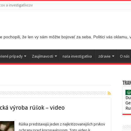
ov a investigatívcov
 pochopili, že len vy sám môžte bojovať za seba. Politici vás oklamu,
ešené prípady
Zaujímavosti
naša investigatíva
zdravie
O nás
Tran
Du
Ge
cká výroba rúšok – video
Ru
Rúška predstavujú jeden z najkritizovanejšich prvkov
ochrany pred koronavírusom. Toto video k