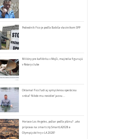
Podvodník Fico je podľa Babiša vlastníkom SPP
Milióny pre kafilérku v Mojši, majitelia figurujú
v Rotary clube
Oklamal Fico ľudí aj vymyslenou operáciou
srdca? Nikde mu nevidieť jazvu…
Horiace Los Angeles, požiar podľa plánu? ..ako
príprava na smart city SmartLA2028 a
Olympijské hry v LA 2028?