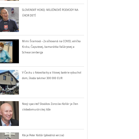
SLOVENSKÝ HOKEJ: MILIÓNOVÉ PODVODY NA
ÚKOR DETÍ
Mimi Šramová – 2x očkovaná na COVID, volička
Kisku, Čaputovej, kamarátka Vašáryovej a
Schwarzenberga
V Česku z fotovoltaiky a lítiovej batérie vybuchol
dom, škoda takmer 300 000 EUR
Nový spasiteľ Slovákov Zoroslav Kollár je člen
slobodomurárskej lóže
Kto je Peter Kotlár (pôvodná verzia)