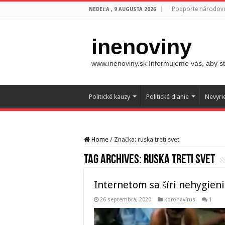
Podporte národovc
NEDEĽA , 9 AUGUSTA 2026
inenoviny
www.inenoviny.sk Informujeme vás, aby ste
Politické kauzy
Politické dianie
Nevyri
Home
/
Značka:
ruska treti svet
Tag Archives:
ruska treti svet
Internetom sa šíri nehygieni
26 septembra, 2020
koronavírus
1