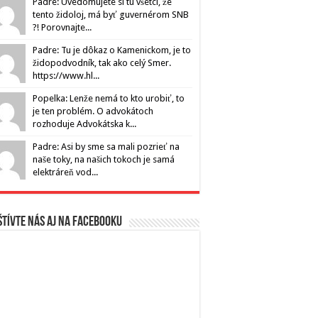
Padre: Uvedomujete si tu všetci, že
tento židoloj, má byť guvernérom SNB
?! Porovnajte...
Padre: Tu je dôkaz o Kamenickom, je to
židopodvodník, tak ako celý Smer.
https://www.hl...
Popelka: Lenže nemá to kto urobiť, to
je ten problém. O advokátoch
rozhoduje Advokátska k...
Padre: Asi by sme sa mali pozrieť na
naše toky, na našich tokoch je samá
elektráreň vod...
tívte nás aj na Facebooku