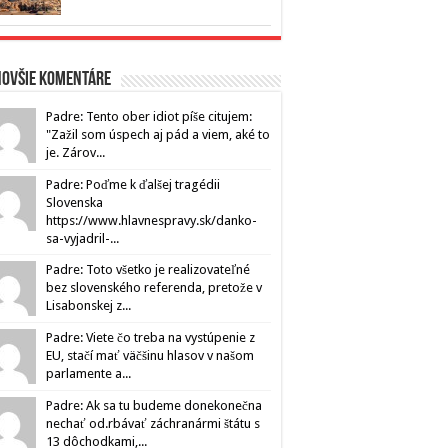
novšie komentáre
Padre: Tento ober idiot píše citujem:
"Zažil som úspech aj pád a viem, aké to
je. Zárov...
Padre: Poďme k ďalšej tragédii
Slovenska
https://www.hlavnespravy.sk/danko-
sa-vyjadril-...
Padre: Toto všetko je realizovateľné
bez slovenského referenda, pretože v
Lisabonskej z...
Padre: Viete čo treba na vystúpenie z
EU, stačí mať väčšinu hlasov v našom
parlamente a...
Padre: Ak sa tu budeme donekonečna
nechať od.rbávať záchranármi štátu s
13 dôchodkami,...