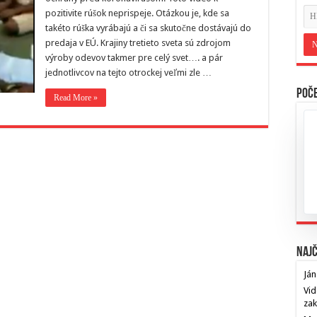
pozitivite rúšok neprispeje. Otázkou je, kde sa
takéto rúška vyrábajú a či sa skutočne dostávajú do
predaja v EÚ. Krajiny tretieto sveta sú zdrojom
výroby odevov takmer pre celý svet…. a pár
jednotlivcov na tejto otrockej veľmi zle …
Poče
Read More »
Najč
Ján
Vid
za