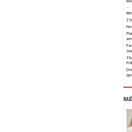
Mos
…
Min
Z b
Nov
Pla
am
Par
zau
Zác
Pr
Dve
úp
Najč