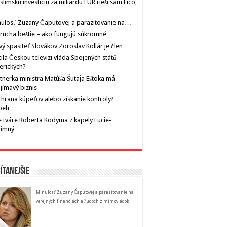
limskú investíciu za miliardu EUR rieši sám Fico,
ulosť Zuzany Čaputovej a parazitovanie na…
rucha beštie – ako fungujú súkromné…
ý spasiteľ Slovákov Zoroslav Kollár je člen…
tila Českou televizi vláda Spojených států
erických?
tnerka ministra Matúša Šutaja Eštoka má
jímavý biznis
hrana kúpeľov alebo získanie kontroly?
íbeh…
 tváre Roberta Kodyma z kapely Lucie-
rimný…
ítanejšie
Minulosť Zuzany Čaputovej a parazitovanie na
verejných financiách a ľudoch z mimovládok