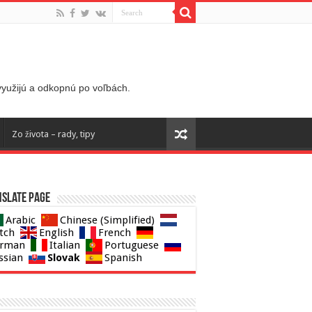
 využijú a odkopnú po voľbách.
Zo života – rady, tipy
slate page
Arabic
Chinese (Simplified)
tch
English
French
rman
Italian
Portuguese
Slovak
ssian
Spanish