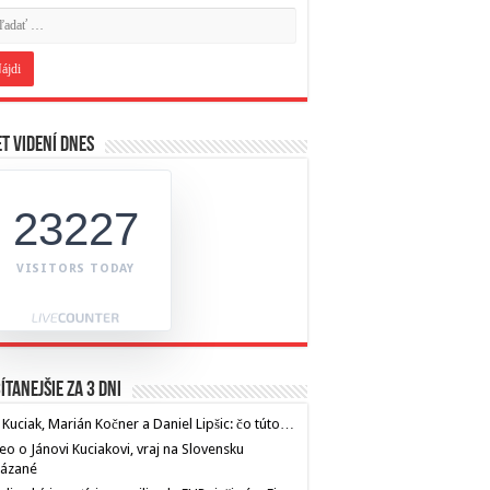
t videní dnes
23227
VISITORS TODAY
ítanejšie za 3 dni
 Kuciak, Marián Kočner a Daniel Lipšic: čo túto…
eo o Jánovi Kuciakovi, vraj na Slovensku
kázané