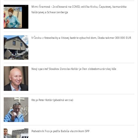
Mimi Šramová – 2x očkovaná na COVID, volička Kisku, Čaputovej, kamarátka
Vašáryovej a Schwarzenberga
V Česku z fotovoltaiky a lítiovej batérie vybuchol dom, škoda takmer 300 000 EUR
Nový spasiteľ Slovákov Zoroslav Kollár je člen slobodomurárskej lóže
Kto je Peter Kotlár (pôvodná verzia)
Podvodník Fico je podľa Babiša vlastníkom SPP