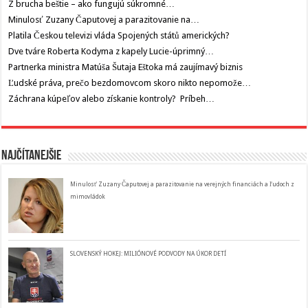
Z brucha beštie – ako fungujú súkromné…
Minulosť Zuzany Čaputovej a parazitovanie na…
Platila Českou televizi vláda Spojených států amerických?
Dve tváre Roberta Kodyma z kapely Lucie-úprimný…
Partnerka ministra Matúša Šutaja Eštoka má zaujímavý biznis
Ľudské práva, prečo bezdomovcom skoro nikto nepomože…
Záchrana kúpeľov alebo získanie kontroly? Príbeh…
Najčítanejšie
Minulosť Zuzany Čaputovej a parazitovanie na verejných financiách a ľudoch z
mimovládok
SLOVENSKÝ HOKEJ: MILIÓNOVÉ PODVODY NA ÚKOR DETÍ