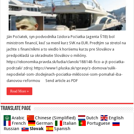
Ján Počiatek, syn podvodníka Izidora Počiatka (agenta ŠTB) bol
ministrom financií, keď sa menil kurz SVK na EUR. Predtým sa stretol na
jachte s finančníkmi a to viedlo k horšiemu kurzu pre Slovákov a
predpokladá sa okradnutie Slovákov o milióny.
https://ekonomika.pravda.sk/ludia/clanok/188148-fico-a-jt-pociatka-
podrzali/ zdroj: https://www1.pluska.sk/spravy/z-domova/sulik-
nepodielal-som-zlodejinach-pociatka-miklosovi-som-pomahal-iba-
danovou-reformou Send article as PDF
Read More »
Translate page
Arabic
Chinese (Simplified)
Dutch
English
French
German
Italian
Portuguese
Slovak
Russian
Spanish