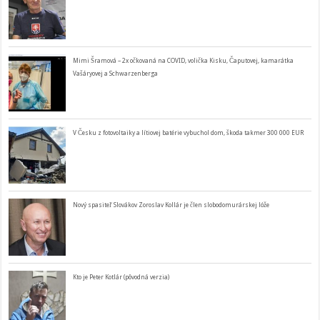
Mimi Šramová – 2x očkovaná na COVID, volička Kisku, Čaputovej, kamarátka
Vašáryovej a Schwarzenberga
V Česku z fotovoltaiky a lítiovej batérie vybuchol dom, škoda takmer 300 000 EUR
Nový spasiteľ Slovákov Zoroslav Kollár je člen slobodomurárskej lóže
Kto je Peter Kotlár (pôvodná verzia)