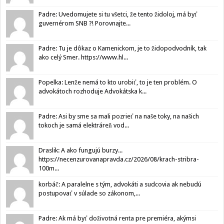
Padre: Uvedomujete si tu všetci, že tento židoloj, má byť
guvernérom SNB ?! Porovnajte...
Padre: Tu je dôkaz o Kamenickom, je to židopodvodník, tak
ako celý Smer. https://www.hl...
Popelka: Lenže nemá to kto urobiť, to je ten problém. O
advokátoch rozhoduje Advokátska k...
Padre: Asi by sme sa mali pozrieť na naše toky, na našich
tokoch je samá elektráreň vod...
Draslik: A ako fungujú burzy...
https://necenzurovanapravda.cz/2026/08/krach-stribra-
100m...
korbáč: A paralelne s tým, advokáti a sudcovia ak nebudú
postupovať v súlade so zákonom,...
Padre: Ak má byť doživotná renta pre premiéra, akýmsi