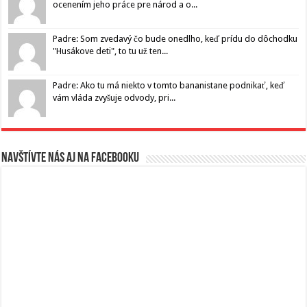
ocenením jeho práce pre národ a o...
Padre: Som zvedavý čo bude onedlho, keď prídu do dôchodku
"Husákove deti", to tu už ten...
Padre: Ako tu má niekto v tomto bananistane podnikať, keď
vám vláda zvyšuje odvody, pri...
Navštívte nás aj na Facebooku