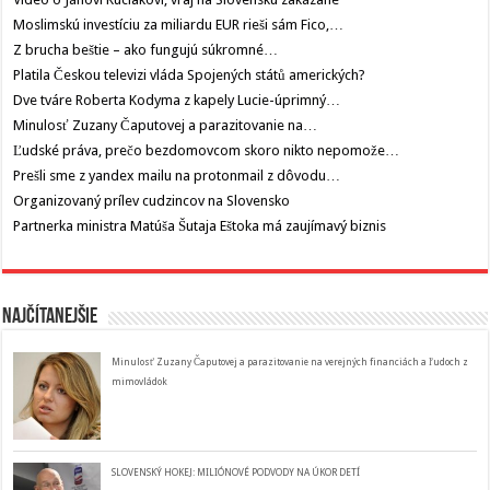
Moslimskú investíciu za miliardu EUR rieši sám Fico,…
Z brucha beštie – ako fungujú súkromné…
Platila Českou televizi vláda Spojených států amerických?
Dve tváre Roberta Kodyma z kapely Lucie-úprimný…
Minulosť Zuzany Čaputovej a parazitovanie na…
Ľudské práva, prečo bezdomovcom skoro nikto nepomože…
Prešli sme z yandex mailu na protonmail z dôvodu…
Organizovaný prílev cudzincov na Slovensko
Partnerka ministra Matúša Šutaja Eštoka má zaujímavý biznis
Najčítanejšie
Minulosť Zuzany Čaputovej a parazitovanie na verejných financiách a ľudoch z
mimovládok
SLOVENSKÝ HOKEJ: MILIÓNOVÉ PODVODY NA ÚKOR DETÍ