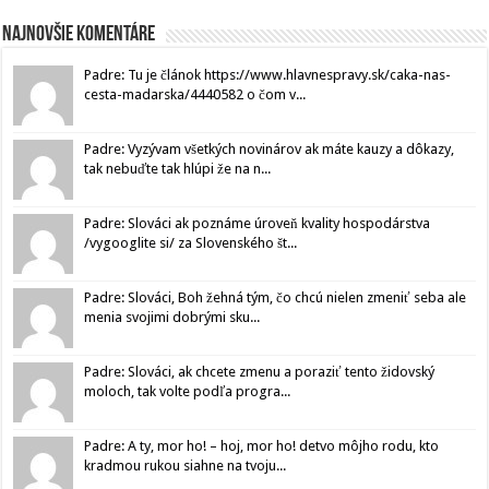
Najnovšie komentáre
Padre: Tu je článok https://www.hlavnespravy.sk/caka-nas-
cesta-madarska/4440582 o čom v...
Padre: Vyzývam všetkých novinárov ak máte kauzy a dôkazy,
tak nebuďte tak hlúpi že na n...
Padre: Slováci ak poznáme úroveň kvality hospodárstva
/vygooglite si/ za Slovenského št...
Padre: Slováci, Boh žehná tým, čo chcú nielen zmeniť seba ale
menia svojimi dobrými sku...
Padre: Slováci, ak chcete zmenu a poraziť tento židovský
moloch, tak volte podľa progra...
Padre: A ty, mor ho! – hoj, mor ho! detvo môjho rodu, kto
kradmou rukou siahne na tvoju...