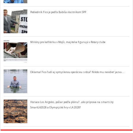
Podvodník Fico je podľa Babiša vlastníkom SPP
Milióny pre kafilérku v Mojši, majitelia figurujú v Rotary clube
Oklamal Fico ľudí aj vymyslenou operáciou srdca? Nikde mu nevidieť jazvu…
Horiace Los Angeles, požiar podľa plánu? ..ako príprava na smart city
SmartLA2028 a Olympijské hry v LA 2028?