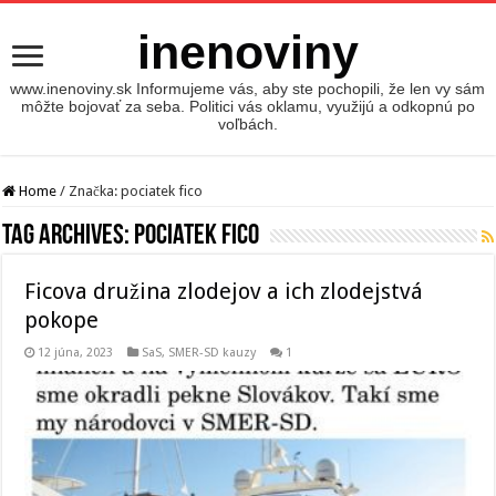
inenoviny
www.inenoviny.sk Informujeme vás, aby ste pochopili, že len vy sám
môžte bojovať za seba. Politici vás oklamu, využijú a odkopnú po
voľbách.
Home
/
Značka:
pociatek fico
Tag Archives:
pociatek fico
Ficova družina zlodejov a ich zlodejstvá
pokope
12 júna, 2023
SaS
,
SMER-SD kauzy
1