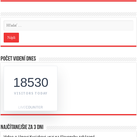
Počet videní dnes
18530
VISITORS TODAY
Najčítanejšie za 3 dni
Video o Jánovi Kuciakovi, vraj na Slovensku zakázané