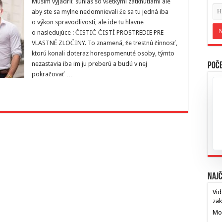
Musím vyjadriť súhlas so všetkými zatknutiami ale
aby ste sa mylne nedomnievali že sa tu jedná iba
o výkon spravodlivosti, ale ide tu hlavne
o nasledujúce : ČISTIČ ČISTÍ PROSTREDIE PRE
VLASTNÉ ZLOČINY. To znamená, že trestnú činnosť,
ktorú konali doteraz horespomenuté osoby, týmto
nezastavia iba im ju preberú a budú v nej
Poče
pokračovať …
Najč
Vid
za
Mos
…