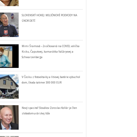
SLOVENSKÝ HOKEJ: MILIÓNOVÉ PODVODY NA
ÚKOR DETÍ
Mimi Šramová – 2x očkovaná na COVID, volička
Kisku, Čaputovej, kamarátka Vašáryovej a
Schwarzenberga
V Česku z fotovoltaiky a lítiovej batérie vybuchol
dom, škoda takmer 300 000 EUR
Nový spasiteľ Slovákov Zoroslav Kollár je člen
slobodomurárskej lóže