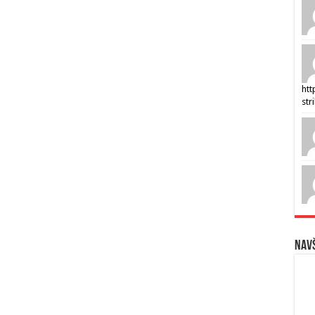
htt
str
Navš