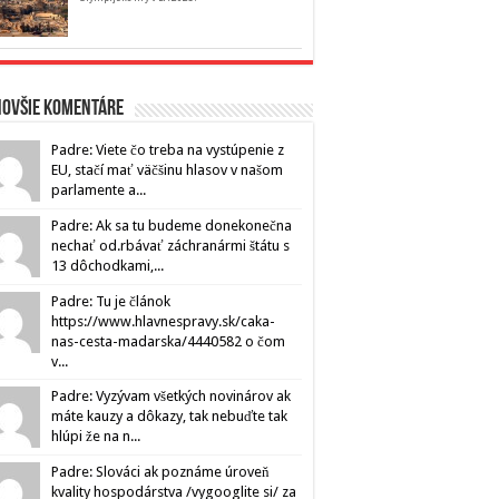
novšie komentáre
Padre: Viete čo treba na vystúpenie z
EU, stačí mať väčšinu hlasov v našom
parlamente a...
Padre: Ak sa tu budeme donekonečna
nechať od.rbávať záchranármi štátu s
13 dôchodkami,...
Padre: Tu je článok
https://www.hlavnespravy.sk/caka-
nas-cesta-madarska/4440582 o čom
v...
Padre: Vyzývam všetkých novinárov ak
máte kauzy a dôkazy, tak nebuďte tak
hlúpi že na n...
Padre: Slováci ak poznáme úroveň
kvality hospodárstva /vygooglite si/ za