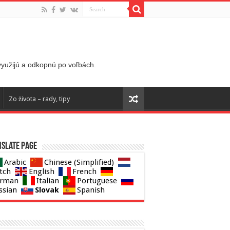
 využijú a odkopnú po voľbách.
Zo života – rady, tipy
slate page
Arabic
Chinese (Simplified)
tch
English
French
rman
Italian
Portuguese
Slovak
ssian
Spanish