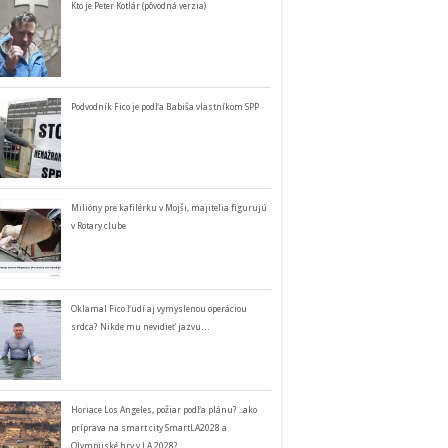
Kto je Peter Kotlár (pôvodná verzia)
Podvodník Fico je podľa Babiša vlastníkom SPP
Milióny pre kafilérku v Mojši, majitelia figurujú
v Rotary clube
Oklamal Fico ľudí aj vymyslenou operáciou
srdca? Nikde mu nevidieť jazvu…
Horiace Los Angeles, požiar podľa plánu? ..ako
príprava na smart city SmartLA2028 a
Olympijské hry v LA 2028?