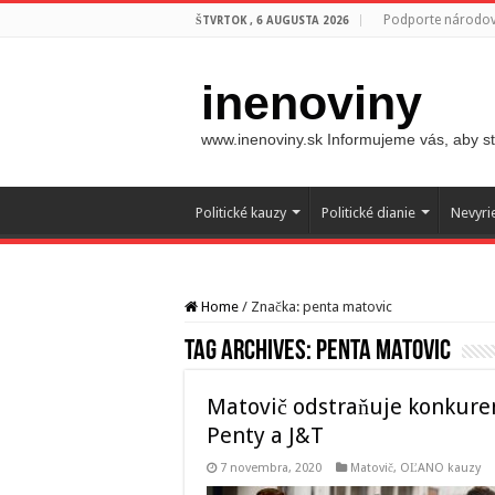
Podporte národovc
ŠTVRTOK , 6 AUGUSTA 2026
inenoviny
www.inenoviny.sk Informujeme vás, aby ste
Politické kauzy
Politické dianie
Nevyri
Home
/
Značka:
penta matovic
Tag Archives:
penta matovic
Matovič odstraňuje konkuren
Penty a J&T
7 novembra, 2020
Matovič, OĽANO kauzy