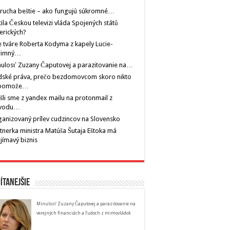
rucha beštie – ako fungujú súkromné…
tila Českou televizi vláda Spojených států
erických?
 tváre Roberta Kodyma z kapely Lucie-
rimný…
ulosť Zuzany Čaputovej a parazitovanie na…
dské práva, prečo bezdomovcom skoro nikto
pomože…
šli sme z yandex mailu na protonmail z
vodu…
anizovaný prílev cudzincov na Slovensko
tnerka ministra Matúša Šutaja Eštoka má
jímavý biznis
ítanejšie
Minulosť Zuzany Čaputovej a parazitovanie na
verejných financiách a ľudoch z mimovládok