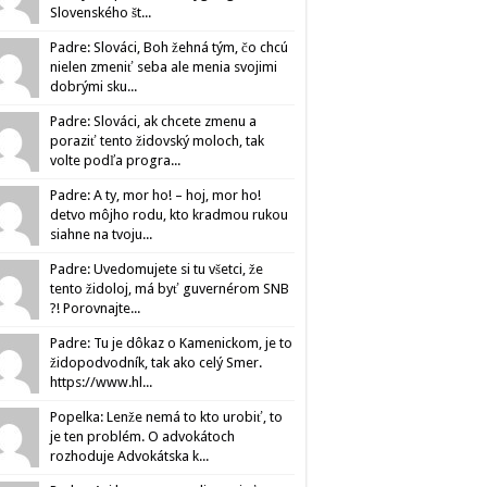
Slovenského št...
Padre: Slováci, Boh žehná tým, čo chcú
nielen zmeniť seba ale menia svojimi
dobrými sku...
Padre: Slováci, ak chcete zmenu a
poraziť tento židovský moloch, tak
volte podľa progra...
Padre: A ty, mor ho! – hoj, mor ho!
detvo môjho rodu, kto kradmou rukou
siahne na tvoju...
Padre: Uvedomujete si tu všetci, že
tento židoloj, má byť guvernérom SNB
?! Porovnajte...
Padre: Tu je dôkaz o Kamenickom, je to
židopodvodník, tak ako celý Smer.
https://www.hl...
Popelka: Lenže nemá to kto urobiť, to
je ten problém. O advokátoch
rozhoduje Advokátska k...