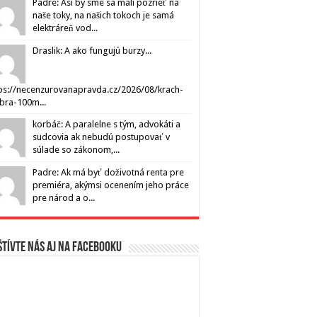
Padre: Asi by sme sa mali pozrieť na
naše toky, na našich tokoch je samá
elektráreň vod...
Draslik: A ako fungujú burzy...
ps://necenzurovanapravda.cz/2026/08/krach-
ibra-100m...
korbáč: A paralelne s tým, advokáti a
sudcovia ak nebudú postupovať v
súlade so zákonom,...
Padre: Ak má byť doživotná renta pre
premiéra, akýmsi ocenením jeho práce
pre národ a o...
tívte nás aj na Facebooku