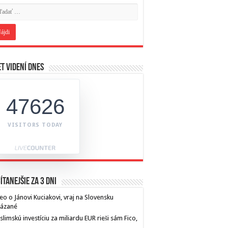
t videní dnes
47626
VISITORS TODAY
ítanejšie za 3 dni
eo o Jánovi Kuciakovi, vraj na Slovensku
kázané
limskú investíciu za miliardu EUR rieši sám Fico,