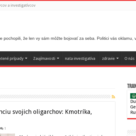
ov a investigatívcov
 pochopili, že len vy sám môžte bojovať za seba. Politici vás oklamu,
ešené prípady
Zaujímavosti
naša investigatíva
zdravie
O nás
Tran
Du
Ge
ciu svojich oligarchov: Kmotríka,
Ru
1