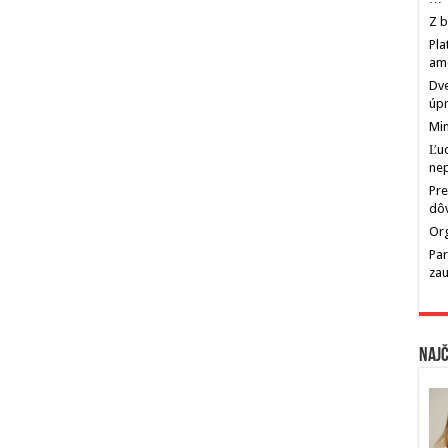
Z b
Pla
am
Dve
úp
Min
Ľu
ne
Pre
dô
Org
Par
zau
Najč