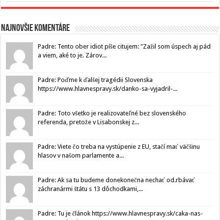
Najnovšie komentáre
Padre: Tento ober idiot píše citujem: "Zažil som úspech aj pád
a viem, aké to je. Zárov...
Padre: Poďme k ďalšej tragédii Slovenska
https://www.hlavnespravy.sk/danko-sa-vyjadril-...
Padre: Toto všetko je realizovateľné bez slovenského
referenda, pretože v Lisabonskej z...
Padre: Viete čo treba na vystúpenie z EU, stačí mať väčšinu
hlasov v našom parlamente a...
Padre: Ak sa tu budeme donekonečna nechať od.rbávať
záchranármi štátu s 13 dôchodkami,...
Padre: Tu je článok https://www.hlavnespravy.sk/caka-nas-