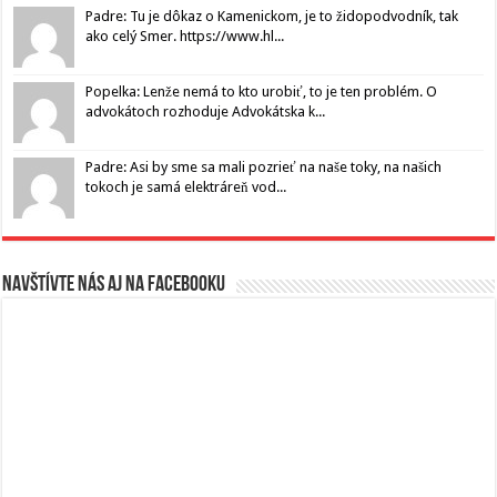
Padre: Tu je dôkaz o Kamenickom, je to židopodvodník, tak
ako celý Smer. https://www.hl...
Popelka: Lenže nemá to kto urobiť, to je ten problém. O
advokátoch rozhoduje Advokátska k...
Padre: Asi by sme sa mali pozrieť na naše toky, na našich
tokoch je samá elektráreň vod...
Navštívte nás aj na Facebooku