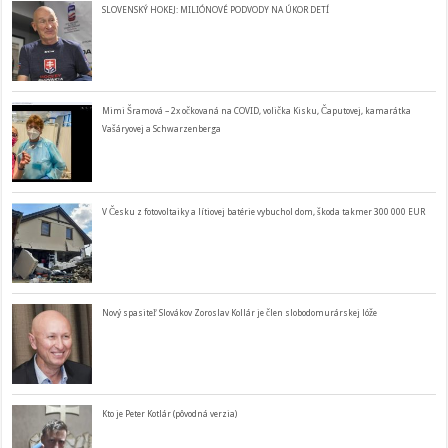
SLOVENSKÝ HOKEJ: MILIÓNOVÉ PODVODY NA ÚKOR DETÍ
Mimi Šramová – 2x očkovaná na COVID, volička Kisku, Čaputovej, kamarátka
Vašáryovej a Schwarzenberga
V Česku z fotovoltaiky a lítiovej batérie vybuchol dom, škoda takmer 300 000 EUR
Nový spasiteľ Slovákov Zoroslav Kollár je člen slobodomurárskej lóže
Kto je Peter Kotlár (pôvodná verzia)