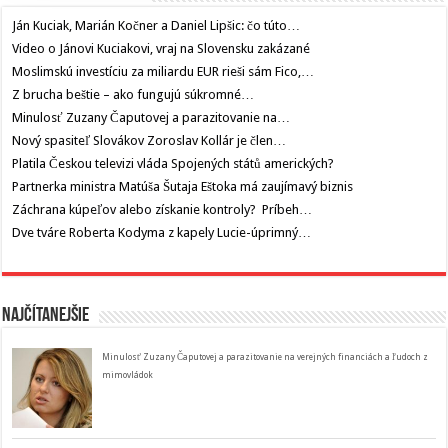
Ján Kuciak, Marián Kočner a Daniel Lipšic: čo túto…
Video o Jánovi Kuciakovi, vraj na Slovensku zakázané
Moslimskú investíciu za miliardu EUR rieši sám Fico,…
Z brucha beštie – ako fungujú súkromné…
Minulosť Zuzany Čaputovej a parazitovanie na…
Nový spasiteľ Slovákov Zoroslav Kollár je člen…
Platila Českou televizi vláda Spojených států amerických?
Partnerka ministra Matúša Šutaja Eštoka má zaujímavý biznis
Záchrana kúpeľov alebo získanie kontroly? Príbeh…
Dve tváre Roberta Kodyma z kapely Lucie-úprimný…
Najčítanejšie
Minulosť Zuzany Čaputovej a parazitovanie na verejných financiách a ľudoch z
mimovládok