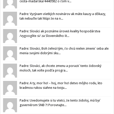
cesta-madarska/4440582 o čom v...
Padre: Vyzývam všetkých novinárov ak máte kauzy a dôkazy,
tak nebuďte tak hlúpi že na n...
Padre: Slováci ak poznáme úroveň kvality hospodárstva
/vygooglite si/ za Slovenského št...
Padre: Slováci, Boh žehná tým, čo chcú nielen zmeniť seba ale
menia svojimi dobrými sku...
Padre: Slováci, ak chcete zmenu a poraziť tento židovský
moloch, tak volte podľa progra...
Padre: A ty, mor ho! – hoj, mor ho! detvo môjho rodu, kto
kradmou rukou siahne na tvoju...
Padre: Uvedomujete si tu všetci, že tento židoloj, má byť
guvernérom SNB ?! Porovnajte...