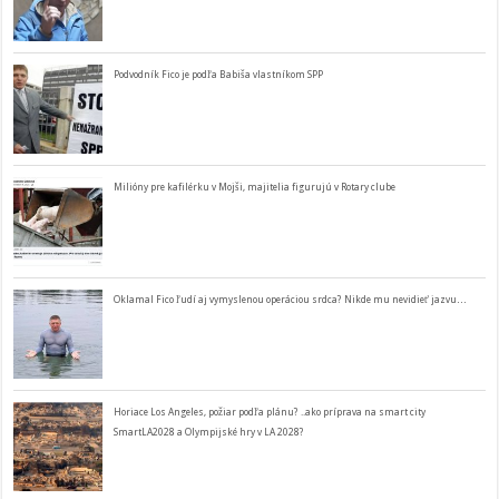
Podvodník Fico je podľa Babiša vlastníkom SPP
Milióny pre kafilérku v Mojši, majitelia figurujú v Rotary clube
Oklamal Fico ľudí aj vymyslenou operáciou srdca? Nikde mu nevidieť jazvu…
Horiace Los Angeles, požiar podľa plánu? ..ako príprava na smart city
SmartLA2028 a Olympijské hry v LA 2028?