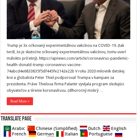
Trump je 3x očkovaný experimentálnou vakcínou na COVID-19. (tak
tvrdí, že je skutočne očkovaný experimentálnou vakcínou, tomu uverí
málokto príčetný). https://apnews.com/article/coronavirus-pandemic-
health-donald-trump-coronavirus-vaccine-
74abcd4e6833835f5df445fe2142e22b V roku 2020 milovník detskej
krvi a globalista Peter Thiel podporoval Trumpa v kampani za
prezidenta. Práve Thielova firma Palantir vyvíjala program sledujúci
obyvateľov a šírenie koronavírusu. (dlhoročný mokrý …
Read More »
Translate page
Arabic
Chinese (Simplified)
Dutch
English
French
German
Italian
Portuguese