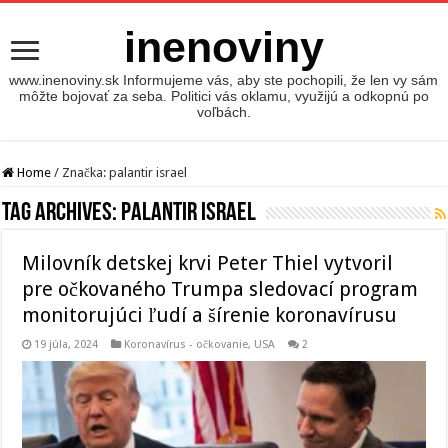
inenoviny
www.inenoviny.sk Informujeme vás, aby ste pochopili, že len vy sám
môžte bojovať za seba. Politici vás oklamu, využijú a odkopnú po
voľbách.
Home
/
Značka:
palantir israel
Tag Archives:
palantir israel
Milovník detskej krvi Peter Thiel vytvoril
pre očkovaného Trumpa sledovací program
monitorujúci ľudí a šírenie koronavírusu
19 júla, 2024
Koronavírus - očkovanie
,
USA
2