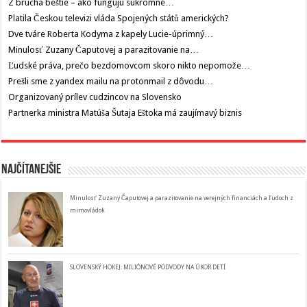
Z brucha beštie – ako fungujú súkromné…
Platila Českou televizi vláda Spojených států amerických?
Dve tváre Roberta Kodyma z kapely Lucie-úprimný…
Minulosť Zuzany Čaputovej a parazitovanie na…
Ľudské práva, prečo bezdomovcom skoro nikto nepomože…
Prešli sme z yandex mailu na protonmail z dôvodu…
Organizovaný prílev cudzincov na Slovensko
Partnerka ministra Matúša Šutaja Eštoka má zaujímavý biznis
Najčítanejšie
Minulosť Zuzany Čaputovej a parazitovanie na verejných financiách a ľudoch z
mimovládok
SLOVENSKÝ HOKEJ: MILIÓNOVÉ PODVODY NA ÚKOR DETÍ