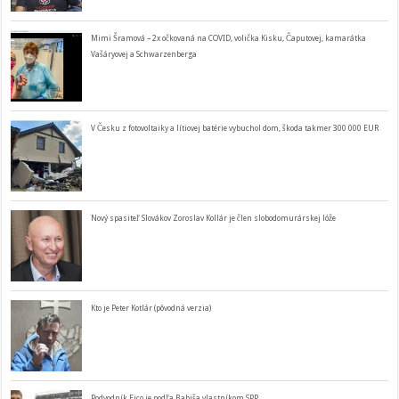
Mimi Šramová – 2x očkovaná na COVID, volička Kisku, Čaputovej, kamarátka
Vašáryovej a Schwarzenberga
V Česku z fotovoltaiky a lítiovej batérie vybuchol dom, škoda takmer 300 000 EUR
Nový spasiteľ Slovákov Zoroslav Kollár je člen slobodomurárskej lóže
Kto je Peter Kotlár (pôvodná verzia)
Podvodník Fico je podľa Babiša vlastníkom SPP