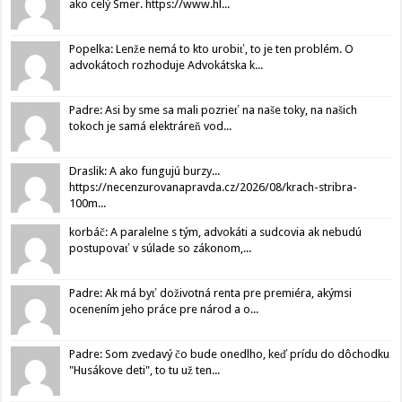
ako celý Smer. https://www.hl...
Popelka: Lenže nemá to kto urobiť, to je ten problém. O
advokátoch rozhoduje Advokátska k...
Padre: Asi by sme sa mali pozrieť na naše toky, na našich
tokoch je samá elektráreň vod...
Draslik: A ako fungujú burzy...
https://necenzurovanapravda.cz/2026/08/krach-stribra-
100m...
korbáč: A paralelne s tým, advokáti a sudcovia ak nebudú
postupovať v súlade so zákonom,...
Padre: Ak má byť doživotná renta pre premiéra, akýmsi
ocenením jeho práce pre národ a o...
Padre: Som zvedavý čo bude onedlho, keď prídu do dôchodku
"Husákove deti", to tu už ten...