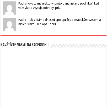
Padre: Ako tu má niekto v tomto bananistane podnikať, keď
vám vláda zvyšuje odvody, pri...
Padre: Tak si dáme dnes tú spoluprácu s Arabským svetom a
nielen s ním. Fico opäť perlí...
Navštívte nás aj na Facebooku