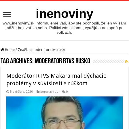
inenoviny
www.inenoviny.sk Informujeme vás, aby ste pochopili, že len vy sám
môžte bojovať za seba. Politici vás oklamu, využijú a odkopnú po
voľbách.
Home
/
Značka:
moderator rtvs rusko
Tag Archives:
moderator rtvs rusko
Moderátor RTVS Makara mal dýchacie
problémy v súvislosti s rúškom
5 októbra, 2020
koronavírus
0