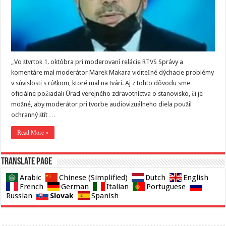
„Vo štvrtok 1. októbra pri moderovaní relácie RTVS Správy a
komentáre mal moderátor Marek Makara viditeľné dýchacie problémy
v súvislosti s rúškom, ktoré mal na tvári. Aj z tohto dôvodu sme
oficiálne požiadali Úrad verejného zdravotníctva o stanovisko, či je
možné, aby moderátor pri tvorbe audiovizuálneho diela použil
ochranný štít …
Read More »
Translate page
Arabic
Chinese (Simplified)
Dutch
English
French
German
Italian
Portuguese
Slovak
Russian
Spanish