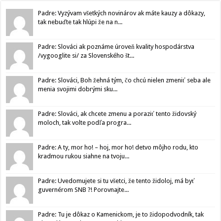
Padre: Vyzývam všetkých novinárov ak máte kauzy a dôkazy,
tak nebuďte tak hlúpi že na n...
Padre: Slováci ak poznáme úroveň kvality hospodárstva
/vygooglite si/ za Slovenského št...
Padre: Slováci, Boh žehná tým, čo chcú nielen zmeniť seba ale
menia svojimi dobrými sku...
Padre: Slováci, ak chcete zmenu a poraziť tento židovský
moloch, tak volte podľa progra...
Padre: A ty, mor ho! – hoj, mor ho! detvo môjho rodu, kto
kradmou rukou siahne na tvoju...
Padre: Uvedomujete si tu všetci, že tento židoloj, má byť
guvernérom SNB ?! Porovnajte...
Padre: Tu je dôkaz o Kamenickom, je to židopodvodník, tak