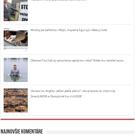
Milióny pre kafilérku v Mojši, majitelia figurujú v Rotary clube
Oklamal Fico ľudí aj vymyslenou operáciou srdca? Nikde mu nevidieť jazvu…
Horiace Los Angeles, požiar podľa plánu? ..ako príprava na smart city
SmartLA2028 a Olympijské hry v LA 2028?
Najnovšie komentáre